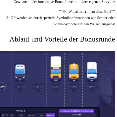
Gewinnen, oder interaktive Bonus-Level 
A: Oft werden sie durch spezielle Symbolko
Bonus-Symbol
Ablauf und Vorteile 