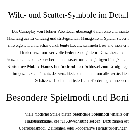
Wild- und Scatter-Sym
Das Gameplay von Hühner-Abenteuer über
Mischung aus Erkundung und strategischem 
ihre eigene Hühnerschar durch bunte Levels
Hindernisse, um wertvolle Federn zu
Freischalten neuer, exotischer Hühnerrassen m
Kostenlose Mobile Games für Android
. D
im geschickten Einsatz der verschiedenen
Schätze zu finden und jede 
Besondere Spielmo
Viele moderne Spiele bieten
beso
Hauptkampagne, die für Abwechsl
Überlebensmodi, Zeitrennen oder koo