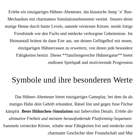
Erlebe ein einzigartiges Hühner-Abenteuer, 
Mechaniken mit charmanten Simulationseleme
mutige Henne durch bunte Levels, sammle vers
Fressfeinde wie den Fuchs und entdecke
Heimatstall brütest du dann Eier aus, um d
einzigartigen Hühnerrassen zu erweite
Fähigkeiten besitzt. Dieses **familien
endlosen Spielspaß u
Symbole und ihre be
Das Hühner-Abenteuer bietet einzigarti
mutiges Huhn dein Gehöft erkundest, Rätsel
kämpfst.
Beste Hühnchen-Simulation
mit li
ultimative Freiheit und meistere herausford
Sammele versteckte Körner, schalte neue Fähigk
charmante Geschichte