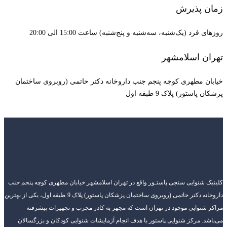
‌شنبه) ساعت 15:00 الی 20:00
ب داروخانه دکتر حاتمی (روبروی ساختمان
قع در تهران اسلامشهر خیابان مطهری کوچه پنجم جنب
داروخانه دکتر حاتمی (روبروی ساختمان پزشکان پاستور) پلاک 9 طبقه اول، یکی از بهترین
ت که مجهز به کادر مجرب و تجهیزات پیشرفته
 هدف انجام آزمایشات شنوایی کودکان و بزرگسالان