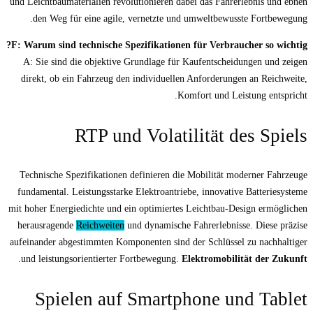
und Leichtbaumaterialien revolutionieren dabe
den Weg für eine agile, vernetzte und 
F: Warum sind technische Spezifikationen f
A: Sie sind die objektive Grundlage für K
direkt, ob ein Fahrzeug den individuellen 
Komf
RTP und Volatil
Technische Spezifikationen definieren die 
fundamental. Leistungsstarke Elektroantriebe
mit hoher Energiedichte und ein optimiertes 
herausragende
Reichweiten
und dynamische F
aufeinander abgestimmten Komponenten sind de
.
und leistungsorientierter Fortbewegung.
El
Spielen auf Smartph