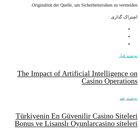
Originalität der Quelle, um Sic
The Impact of Artificia
C
Türkiyenin En Güvenili
Bonus ve Lisanslı Oyunl