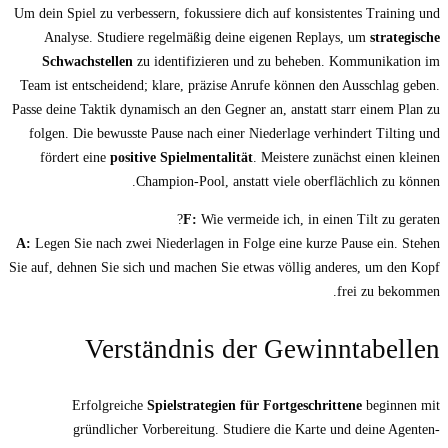
Um dein Spiel zu verbessern, fokussiere dich a
Analyse. Studiere regelmäßig deine eig
Schwachstellen
zu identifizieren und z
Team ist entscheidend; klare, präzise Anrufe
Passe deine Taktik dynamisch an den Gegner an,
folgen. Die bewusste Pause nach einer Niede
fördert eine
positive Spielmentalität
. Me
Champion-Pool, anstatt v
F:
Wie vermeide i
A:
Legen Sie nach zwei Niederlagen in Folge 
Sie auf, dehnen Sie sich und machen Sie etwas
Verständnis der 
Erfolgreiche
Spielstrategien für Fo
gründlicher Vorbereitung. Studiere 