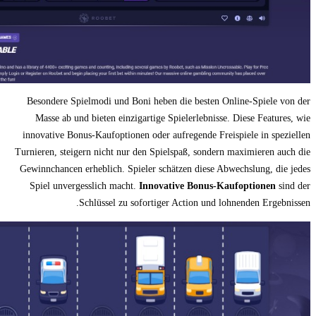
Besondere Spielmodi und Boni heben die b
Masse ab und bieten einzigartige Spieler
innovative Bonus-Kaufoptionen oder aufrege
Turnieren, steigern nicht nur den Spielspaß,
Gewinnchancen erheblich. Spieler schätzen 
Spiel unvergesslich macht.
Innovative B
Schlüssel zu sofortiger Actio