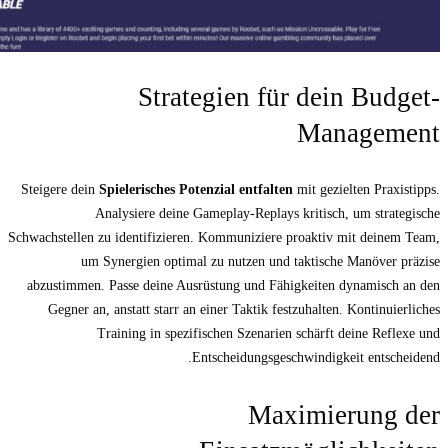
Strategien f
Steigere dein
Spielerisches Potenzial entfal
Analysiere deine Gameplay-Repla
Schwachstellen zu identifizieren. Kommunizier
um Synergien optimal zu nutzen un
abzustimmen. Passe deine Ausrüstung und F
Gegner an, anstatt starr an einer Taktik 
Training in spezifischen Szenar
Entscheidungsg
Ma