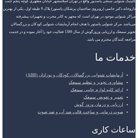
کلینیک شنوایی سنجی پاستـور واقع در تهران اسلامشهر خیابان مطهری کوچه پنجم جنب
داروخانه دکتر حاتمی (روبروی ساختمان پزشکان پاستور) پلاک 9 طبقه اول، یکی از بهترین
مراکز شنوایی موجود در تهران است که مجهز به کادر مجرب و تجهیزات پیشرفته
می‌باشد. مرکز شنوایی پاستور با هدف انجام آزمایشات شنوایی کودکان و بزرگسالان
تجویز سمعک و ارزیابی وزوزگوش از سال 1389 فعالیت خود را آغاز نموده و در خدمت
مراجعه کنندگان محترم می باشد.
خدمات ما
آزمایشات شنوایی بزرگسالان، کودکان و نوزادان (ABR)
مشاوره، تجویز و تنظیم سمعک
ارائه کلیه لوازم جانبی سمعک
تعمیر و تعویض سمعک
ارزیابی و درمان وزوز گوش
صوت درمانی و ساخت قالب ضد آب و ضد صوت
ساعات کاری