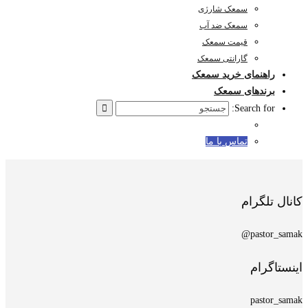
سمعک شارژی
سمعک ضد آب
قیمت سمعک
گارانتی سمعک
راهنمای خرید سمعک
برندهای سمعک
Search for:
تماس با ما
کانال تلگرام
pastor_samak@
اینستاگرام
pastor_samak