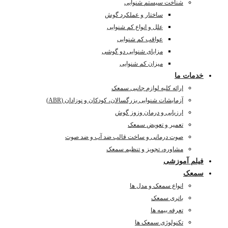
شناخت سیستم شنوایی
ساختار و عملکرد گوش
علل و انواع کم شنوایی
عواقب کم شنوایی
مزایای شنوایی دو گوشی
میزان کم شنوایی
خدمات ما
ارائه کلیه لوازم جانبی سمعک
آزمایشات شنوایی بزرگسالان، کودکان و نوزادان (ABR)
ارزیابی و درمان وزوز گوش
تعمیر و تعویض سمعک
صوت درمانی و ساخت قالب ضد آب و ضد صوت
مشاوره، تجویز و تنظیم سمعک
فیلم آموزشی
سمعک
انواع سمعک و مدل ها
باتری سمعک
تعرفه بیمه ها
تکنولوژی سمعک ها