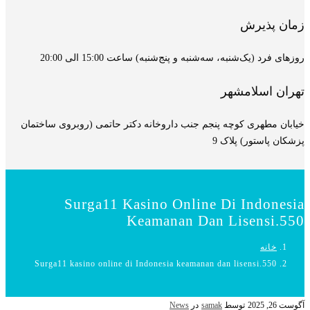
زمان پذیرش
روزهای فرد (یک‌شنبه، سه‌شنبه و پنج‌شنبه) ساعت 15:00 الی 20:00
تهران اسلامشهر
خیابان مطهری کوچه پنجم جنب داروخانه دکتر حاتمی (روبروی ساختمان
پزشکان پاستور) پلاک 9
Surga11 Kasino Online Di Indonesia
Keamanan Dan Lisensi.550
خانه
Surga11 kasino online di Indonesia keamanan dan lisensi.550
آگوست 26, 2025
توسط
samak
در
News