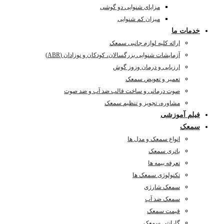
مزایای شنوایی دو گوشی
میزان کم شنوایی
خدمات ما
ارائه کلیه لوازم جانبی سمعک
آزمایشات شنوایی بزرگسالان، کودکان و نوزادان (ABR)
ارزیابی و درمان وزوز گوش
تعمیر و تعویض سمعک
صوت درمانی و ساخت قالب ضد آب و ضد صوت
مشاوره، تجویز و تنظیم سمعک
فیلم آموزشی
سمعک
انواع سمعک و مدل ها
باتری سمعک
تعرفه بیمه ها
تکنولوژی سمعک ها
سمعک شارژی
سمعک ضد آب
قیمت سمعک
گارانتی سمعک