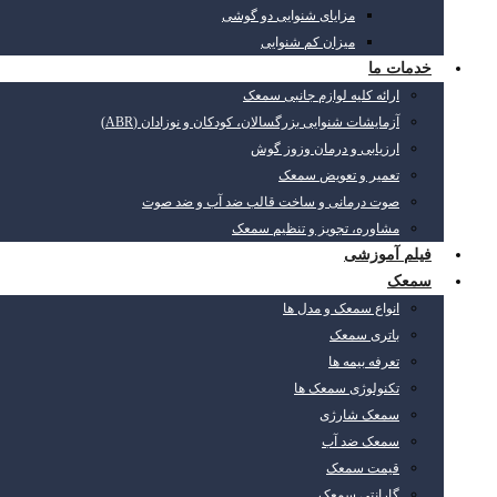
مزایای شنوایی دو گوشی
میزان کم شنوایی
خدمات ما
ارائه کلیه لوازم جانبی سمعک
آزمایشات شنوایی بزرگسالان، کودکان و نوزادان (ABR)
ارزیابی و درمان وزوز گوش
تعمیر و تعویض سمعک
صوت درمانی و ساخت قالب ضد آب و ضد صوت
مشاوره، تجویز و تنظیم سمعک
فیلم آموزشی
سمعک
انواع سمعک و مدل ها
باتری سمعک
تعرفه بیمه ها
تکنولوژی سمعک ها
سمعک شارژی
سمعک ضد آب
قیمت سمعک
گارانتی سمعک