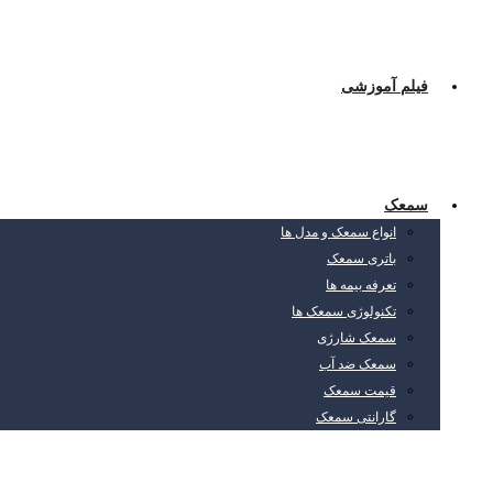
فیلم آموزشی
سمعک
انواع سمعک و مدل ها
باتری سمعک
تعرفه بیمه ها
تکنولوژی سمعک ها
سمعک شارژی
سمعک ضد آب
قیمت سمعک
گارانتی سمعک