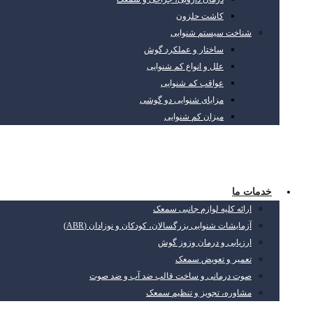
کاشت حلزون
شناخت سیستم شنوایی
ساختار و عملکرد گوش
علل و انواع کم شنوایی
عواقب کم شنوایی
مزایای شنوایی دو گوشی
میزان کم شنوایی
خدمات ما
ارائه کلیه لوازم جانبی سمعک
آزمایشات شنوایی بزرگسالان، کودکان و نوزادان (ABR)
ارزیابی و درمان وزوز گوش
تعمیر و تعویض سمعک
صوت درمانی و ساخت قالب ضد آب و ضد صوت
مشاوره، تجویز و تنظیم سمعک