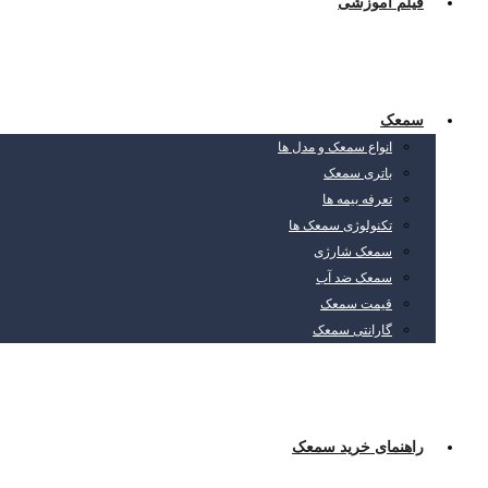
فیلم آموزشی
سمعک
انواع سمعک و مدل ها
باتری سمعک
تعرفه بیمه ها
تکنولوژی سمعک ها
سمعک شارژی
سمعک ضد آب
قیمت سمعک
گارانتی سمعک
راهنمای خرید سمعک