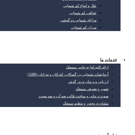
علل و انواع کم شنوایی
عواقب کم شنوایی
مزایای شنوایی دو گوشی
میزان کم شنوایی
خدمات ما
ارائه کلیه لوازم جانبی سمعک
آزمایشات شنوایی بزرگسالان، کودکان و نوزادان (ABR)
ارزیابی و درمان وزوز گوش
تعمیر و تعویض سمعک
صوت درمانی و ساخت قالب ضد آب و ضد صوت
مشاوره، تجویز و تنظیم سمعک