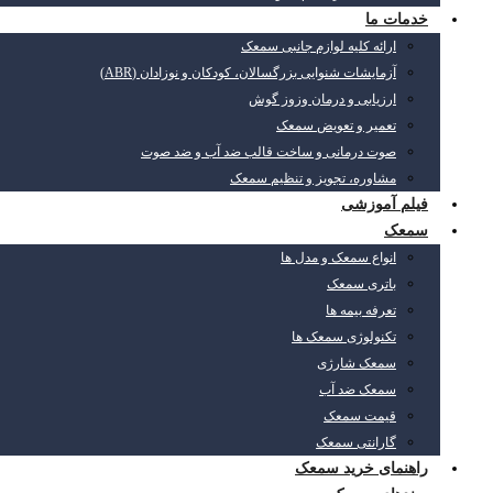
خدمات ما
ارائه کلیه لوازم جانبی سمعک
آزمایشات شنوایی بزرگسالان، کودکان و نوزادان (ABR)
ارزیابی و درمان وزوز گوش
تعمیر و تعویض سمعک
صوت درمانی و ساخت قالب ضد آب و ضد صوت
مشاوره، تجویز و تنظیم سمعک
فیلم آموزشی
سمعک
انواع سمعک و مدل ها
باتری سمعک
تعرفه بیمه ها
تکنولوژی سمعک ها
سمعک شارژی
سمعک ضد آب
قیمت سمعک
گارانتی سمعک
راهنمای خرید سمعک