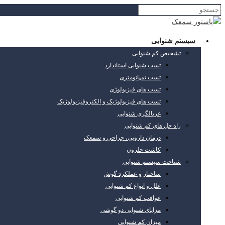
سیستم شنوایی
تشخیص کم شنوایی
تست شنوایی استاندارد
تست تمپانومتری
تست های فیزیولوژی
تست های فیزیولوژیک و الکتروفیزیولوژیک
غربالگری شنوایی
راه حل های کم شنوایی
درمان دارویی، جراحی و سمعک
کاشت حلزون
شناخت سیستم شنوایی
ساختار و عملکرد گوش
علل و انواع کم شنوایی
عواقب کم شنوایی
مزایای شنوایی دو گوشی
میزان کم شنوایی