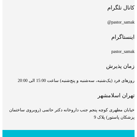
کانال تلگرام
pastor_samak@
اینستاگرام
pastor_samak
زمان پذیرش
روزهای فرد (یک‌شنبه، سه‌شنبه و پنج‌شنبه) ساعت 15:00 الی 20:00
تهران اسلامشهر
خیابان مطهری کوچه پنجم جنب داروخانه دکتر حاتمی (روبروی ساختمان
پزشکان پاستور) پلاک 9