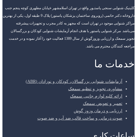
کلینیک شنوایی سنجی پاستـور واقع در تهران اسلامشهر خیابان مطهری کوچه پنجم جنب
داروخانه دکتر حاتمی (روبروی ساختمان پزشکان پاستور) پلاک 9 طبقه اول، یکی از بهترین
مراکز شنوایی موجود در تهران است که مجهز به کادر مجرب و تجهیزات پیشرفته
می‌باشد. مرکز شنوایی پاستور با هدف انجام آزمایشات شنوایی کودکان و بزرگسالان
تجویز سمعک و ارزیابی وزوزگوش از سال 1389 فعالیت خود را آغاز نموده و در خدمت
مراجعه کنندگان محترم می باشد.
خدمات ما
آزمایشات شنوایی بزرگسالان، کودکان و نوزادان (ABR)
مشاوره، تجویز و تنظیم سمعک
ارائه کلیه لوازم جانبی سمعک
تعمیر و تعویض سمعک
ارزیابی و درمان وزوز گوش
صوت درمانی و ساخت قالب ضد آب و ضد صوت
ساعات کاری