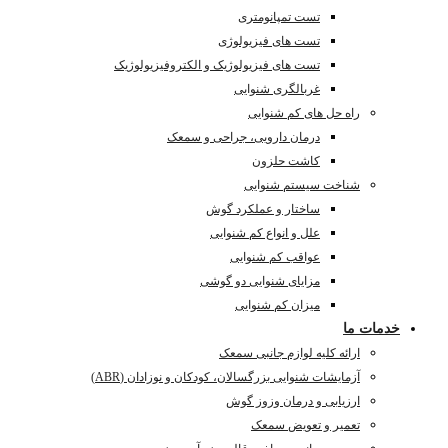
تست تمپانومتری
تست های فیزیولوژی
تست های فیزیولوژیک و الکتروفیزیولوژیک
غربالگری شنوایی
راه حل های کم شنوایی
درمان دارویی، جراحی و سمعک
کاشت حلزون
شناخت سیستم شنوایی
ساختار و عملکرد گوش
علل و انواع کم شنوایی
عواقب کم شنوایی
مزایای شنوایی دو گوشی
میزان کم شنوایی
خدمات ما
ارائه کلیه لوازم جانبی سمعک
آزمایشات شنوایی بزرگسالان، کودکان و نوزادان (ABR)
ارزیابی و درمان وزوز گوش
تعمیر و تعویض سمعک