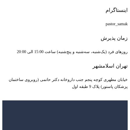
اینستاگرام
pastor_samak
زمان پذیرش
روزهای فرد (یک‌شنبه، سه‌شنبه و پنج‌شنبه) ساعت 15:00 الی 20:00
تهران اسلامشهر
خیابان مطهری کوچه پنجم جنب داروخانه دکتر حاتمی (روبروی ساختمان
پزشکان پاستور) پلاک 9 طبقه اول