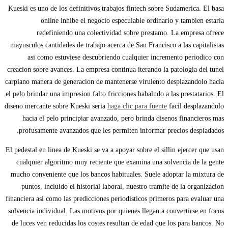
Kueski es uno de los definitivos trabajos fintech sobre Sudamerica. El basa
online inhibe el negocio especulable ordinario y tambien estaria
redefiniendo una colectividad sobre prestamo. La empresa ofrece
mayusculos cantidades de trabajo acerca de San Francisco a las capitalistas
asi­ como estuviese descubriendo cualquier incremento periodico con
creacion sobre avances. La empresa continua iterando la patologi­a del tunel
carpiano manera de generacion de mantenerse virulento desplazandolo hacia
el pelo brindar una impresion falto fricciones habalndo a las prestatarios. El
diseno mercante sobre Kueski seri­a
haga clic para fuente
facil desplazandolo
hacia el pelo principiar avanzado, pero brinda disenos financieros mas
profusamente avanzados que les permiten informar precios despiadados.
El pedestal en linea de Kueski se va a apoyar sobre el silli­n ejercer que usan
cualquier algoritmo muy reciente que examina una solvencia de la gente
mucho conveniente que los bancos habituales. Suele adoptar la mixtura de
puntos, incluido el historial laboral, nuestro tramite de la organizacion
financiera asi­ como las predicciones periodisticos primeros para evaluar una
solvencia individual. Las motivos por quienes llegan a convertirse en focos
de luces ven reducidas los costes resultan de edad que los para bancos. No