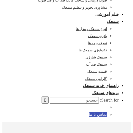
صوت درمانی و ساخت قالب ضد آب و ضد صوت
مشاوره، تجویز و تنظیم سمعک
فیلم آموزشی
سمعک
انواع سمعک و مدل ها
باتری سمعک
تعرفه بیمه ها
تکنولوژی سمعک ها
سمعک شارژی
سمعک ضد آب
قیمت سمعک
گارانتی سمعک
راهنمای خرید سمعک
برندهای سمعک
Search for:
تماس با ما