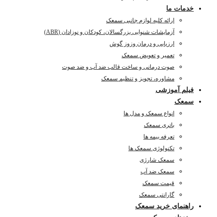
خدمات ما
ارائه کلیه لوازم جانبی سمعک
آزمایشات شنوایی بزرگسالان، کودکان و نوزادان (ABR)
ارزیابی و درمان وزوز گوش
تعمیر و تعویض سمعک
صوت درمانی و ساخت قالب ضد آب و ضد صوت
مشاوره، تجویز و تنظیم سمعک
فیلم آموزشی
سمعک
انواع سمعک و مدل ها
باتری سمعک
تعرفه بیمه ها
تکنولوژی سمعک ها
سمعک شارژی
سمعک ضد آب
قیمت سمعک
گارانتی سمعک
راهنمای خرید سمعک