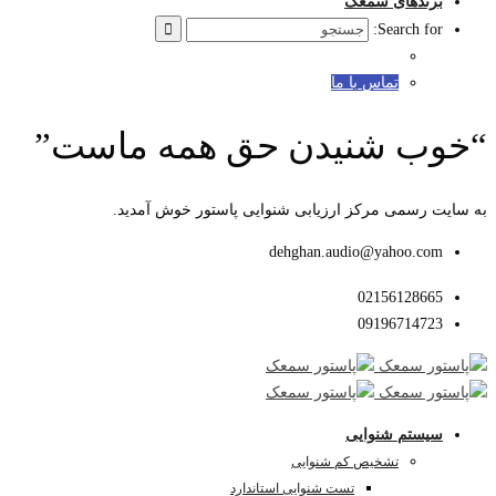
برندهای سمعک
Search for:
تماس با ما
“خوب شنیدن حق همه ماست”
به سایت رسمی مرکز ارزیابی شنوایی پاستور خوش آمدید.
dehghan.audio@yahoo.com
02156128665
09196714723
سیستم شنوایی
تشخیص کم شنوایی
تست شنوایی استاندارد