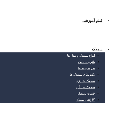
فیلم آموزشی
سمعک
انواع سمعک و مدل ها
باتری سمعک
تعرفه بیمه ها
تکنولوژی سمعک ها
سمعک شارژی
سمعک ضد آب
قیمت سمعک
گارانتی سمعک