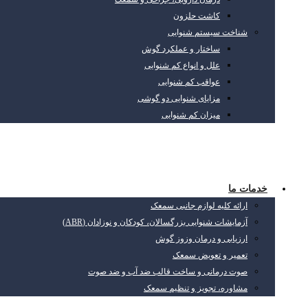
کاشت حلزون
شناخت سیستم شنوایی
ساختار و عملکرد گوش
علل و انواع کم شنوایی
عواقب کم شنوایی
مزایای شنوایی دو گوشی
میزان کم شنوایی
خدمات ما
ارائه کلیه لوازم جانبی سمعک
آزمایشات شنوایی بزرگسالان، کودکان و نوزادان (ABR)
ارزیابی و درمان وزوز گوش
تعمیر و تعویض سمعک
صوت درمانی و ساخت قالب ضد آب و ضد صوت
مشاوره، تجویز و تنظیم سمعک