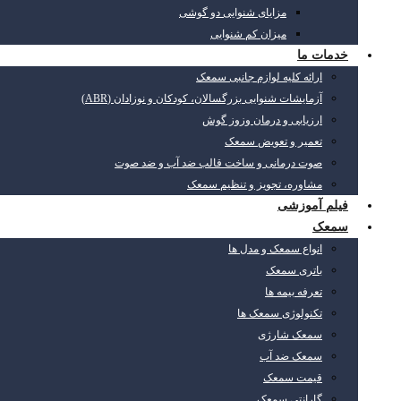
مزایای شنوایی دو گوشی
میزان کم شنوایی
خدمات ما
ارائه کلیه لوازم جانبی سمعک
آزمایشات شنوایی بزرگسالان، کودکان و نوزادان (ABR)
ارزیابی و درمان وزوز گوش
تعمیر و تعویض سمعک
صوت درمانی و ساخت قالب ضد آب و ضد صوت
مشاوره، تجویز و تنظیم سمعک
فیلم آموزشی
سمعک
انواع سمعک و مدل ها
باتری سمعک
تعرفه بیمه ها
تکنولوژی سمعک ها
سمعک شارژی
سمعک ضد آب
قیمت سمعک
گارانتی سمعک