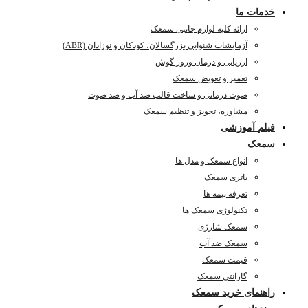
خدمات ما
ارائه کلیه لوازم جانبی سمعک
آزمایشات شنوایی بزرگسالان، کودکان و نوزادان (ABR)
ارزیابی و درمان وزوز گوش
تعمیر و تعویض سمعک
صوت درمانی و ساخت قالب ضد آب و ضد صوت
مشاوره، تجویز و تنظیم سمعک
فیلم آموزشی
سمعک
انواع سمعک و مدل ها
باتری سمعک
تعرفه بیمه ها
تکنولوژی سمعک ها
سمعک شارژی
سمعک ضد آب
قیمت سمعک
گارانتی سمعک
راهنمای خرید سمعک