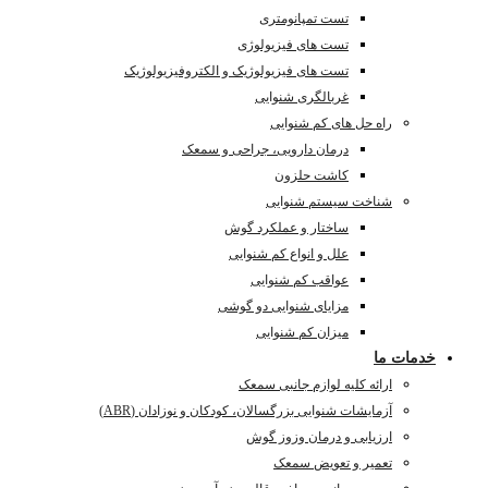
تست تمپانومتری
تست های فیزیولوژی
تست های فیزیولوژیک و الکتروفیزیولوژیک
غربالگری شنوایی
راه حل های کم شنوایی
درمان دارویی، جراحی و سمعک
کاشت حلزون
شناخت سیستم شنوایی
ساختار و عملکرد گوش
علل و انواع کم شنوایی
عواقب کم شنوایی
مزایای شنوایی دو گوشی
میزان کم شنوایی
خدمات ما
ارائه کلیه لوازم جانبی سمعک
آزمایشات شنوایی بزرگسالان، کودکان و نوزادان (ABR)
ارزیابی و درمان وزوز گوش
تعمیر و تعویض سمعک