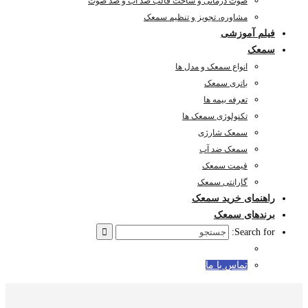
صوت درمانی و ساخت قالب ضد آب و ضد صوت
مشاوره، تجویز و تنظیم سمعک
فیلم آموزشی
سمعک
انواع سمعک و مدل ها
باتری سمعک
تعرفه بیمه ها
تکنولوژی سمعک ها
سمعک شارژی
سمعک ضد آب
قیمت سمعک
گارانتی سمعک
راهنمای خرید سمعک
برندهای سمعک
Search for:
تماس با ما