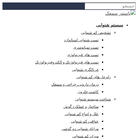
سیستم شنوایی
تشخیص کم شنوایی
تست شنوایی استاندارد
تست تمپانومتری
تست های فیزیولوژی
تست های فیزیولوژیک و الکتروفیزیولوژیک
غربالگری شنوایی
راه حل های کم شنوایی
درمان دارویی، جراحی و سمعک
کاشت حلزون
شناخت سیستم شنوایی
ساختار و عملکرد گوش
علل و انواع کم شنوایی
عواقب کم شنوایی
مزایای شنوایی دو گوشی
میزان کم شنوایی