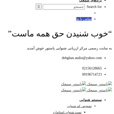
برندهای سمعک
Search for:
تماس با ما
“خوب شنیدن حق همه ماست”
به سایت رسمی مرکز ارزیابی شنوایی پاستور خوش آمدید.
dehghan.audio@yahoo.com
02156128665
09196714723
سیستم شنوایی
تشخیص کم شنوایی
تست شنوایی استاندارد