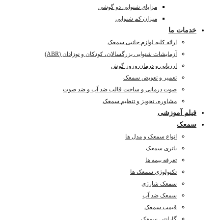
مزایای شنوایی دو گوشی
میزان کم شنوایی
خدمات ما
ارائه کلیه لوازم جانبی سمعک
آزمایشات شنوایی بزرگسالان، کودکان و نوزادان (ABR)
ارزیابی و درمان وزوز گوش
تعمیر و تعویض سمعک
صوت درمانی و ساخت قالب ضد آب و ضد صوت
مشاوره، تجویز و تنظیم سمعک
فیلم آموزشی
سمعک
انواع سمعک و مدل ها
باتری سمعک
تعرفه بیمه ها
تکنولوژی سمعک ها
سمعک شارژی
سمعک ضد آب
قیمت سمعک
گارانتی سمعک