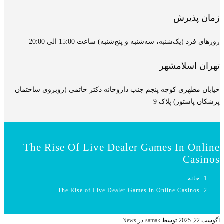
زمان پذیرش
روزهای فرد (یک‌شنبه، سه‌شنبه و پنج‌شنبه) ساعت 15:00 الی 20:00
تهران اسلامشهر
خیابان مطهری کوچه پنجم جنب داروخانه دکتر حاتمی (روبروی ساختمان
پزشکان پاستور) پلاک 9
The Rise Of Live Dealer Games In Online
Casinos
خانه
The Rise of Live Dealer Games in Online Casinos
آگوست 22, 2025
توسط
samak
در
News