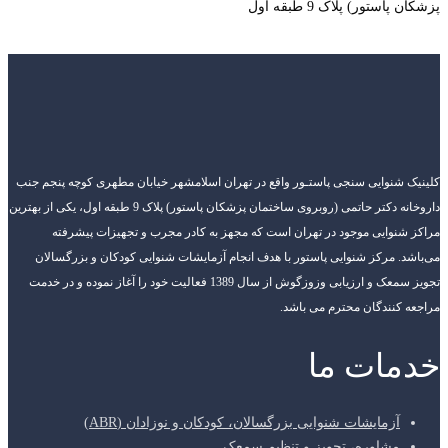
پزشکان پاستور) پلاک 9 طبقه اول
کلینیک شنوایی سنجی پاستـور واقع در تهران اسلامشهر خیابان مطهری کوچه پنجم جنب
داروخانه دکتر حاتمی (روبروی ساختمان پزشکان پاستور) پلاک 9 طبقه اول، یکی از بهترین
مراکز شنوایی موجود در تهران است که مجهز به کادر مجرب و تجهیزات پیشرفته
می‌باشد. مرکز شنوایی پاستور با هدف انجام آزمایشات شنوایی کودکان و بزرگسالان
تجویز سمعک و ارزیابی وزوزگوش از سال 1389 فعالیت خود را آغاز نموده و در خدمت
مراجعه کنندگان محترم می باشد.
خدمات ما
آزمایشات شنوایی بزرگسالان، کودکان و نوزادان (ABR)
مشاوره، تجویز و تنظیم سمعک