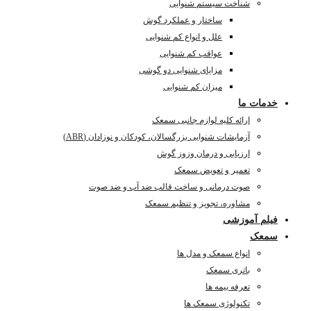
شناخت سیستم شنوایی
ساختار و عملکرد گوش
علل و انواع کم شنوایی
عواقب کم شنوایی
مزایای شنوایی دو گوشی
میزان کم شنوایی
خدمات ما
ارائه کلیه لوازم جانبی سمعک
آزمایشات شنوایی بزرگسالان، کودکان و نوزادان (ABR)
ارزیابی و درمان وزوز گوش
تعمیر و تعویض سمعک
صوت درمانی و ساخت قالب ضد آب و ضد صوت
مشاوره، تجویز و تنظیم سمعک
فیلم آموزشی
سمعک
انواع سمعک و مدل ها
باتری سمعک
تعرفه بیمه ها
تکنولوژی سمعک ها