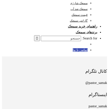
سمعک شارژی
سمعک ضد آب
قیمت سمعک
گارانتی سمعک
راهنمای خرید سمعک
برندهای سمعک
Search for:
تماس با ما
کانال تلگرام
pastor_samak@
اینستاگرام
pastor_samak