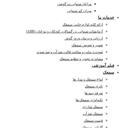
مزایای شنوایی دو گوشی
میزان کم شنوایی
خدمات ما
ارائه کلیه لوازم جانبی سمعک
آزمایشات شنوایی بزرگسالان، کودکان و نوزادان (ABR)
ارزیابی و درمان وزوز گوش
تعمیر و تعویض سمعک
صوت درمانی و ساخت قالب ضد آب و ضد صوت
مشاوره، تجویز و تنظیم سمعک
فیلم آموزشی
سمعک
انواع سمعک و مدل ها
باتری سمعک
تعرفه بیمه ها
تکنولوژی سمعک ها
سمعک شارژی
سمعک ضد آب
قیمت سمعک
گارانتی سمعک