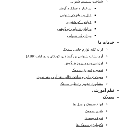
شناخت سیستم شنوایی
ساختار و عملکرد گوش
علل و انواع کم شنوایی
عواقب کم شنوایی
مزایای شنوایی دو گوشی
میزان کم شنوایی
خدمات ما
ارائه کلیه لوازم جانبی سمعک
آزمایشات شنوایی بزرگسالان، کودکان و نوزادان (ABR)
ارزیابی و درمان وزوز گوش
تعمیر و تعویض سمعک
صوت درمانی و ساخت قالب ضد آب و ضد صوت
مشاوره، تجویز و تنظیم سمعک
فیلم آموزشی
سمعک
انواع سمعک و مدل ها
باتری سمعک
تعرفه بیمه ها
تکنولوژی سمعک ها