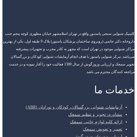
کلینیک شنوایی سنجی پاستـور واقع در تهران اسلامشهر خیابان مطهری کوچه پنجم جنب
داروخانه دکتر حاتمی (روبروی ساختمان پزشکان پاستور) پلاک 9 طبقه اول، یکی از بهترین
مراکز شنوایی موجود در تهران است که مجهز به کادر مجرب و تجهیزات پیشرفته
می‌باشد. مرکز شنوایی پاستور با هدف انجام آزمایشات شنوایی کودکان و بزرگسالان
تجویز سمعک و ارزیابی وزوزگوش از سال 1389 فعالیت خود را آغاز نموده و در خدمت
مراجعه کنندگان محترم می باشد.
خدمات ما
آزمایشات شنوایی بزرگسالان، کودکان و نوزادان (ABR)
مشاوره، تجویز و تنظیم سمعک
ارائه کلیه لوازم جانبی سمعک
تعمیر و تعویض سمعک
ارزیابی و درمان وزوز گوش