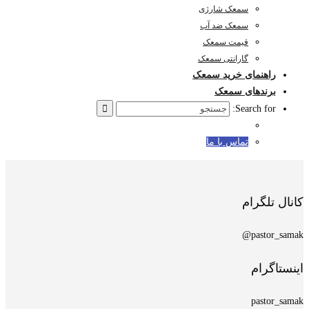
سمعک شارژی
سمعک ضد آب
قیمت سمعک
گارانتی سمعک
راهنمای خرید سمعک
برندهای سمعک
Search for:
تماس با ما
کانال تلگرام
pastor_samak@
اینستاگرام
pastor_samak