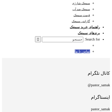
سمعک شارژی
سمعک ضد آب
قیمت سمعک
گارانتی سمعک
راهنمای خرید سمعک
برندهای سمعک
Search for:
تماس با ما
کانال تلگرام
pastor_samak@
اینستاگرام
pastor_samak