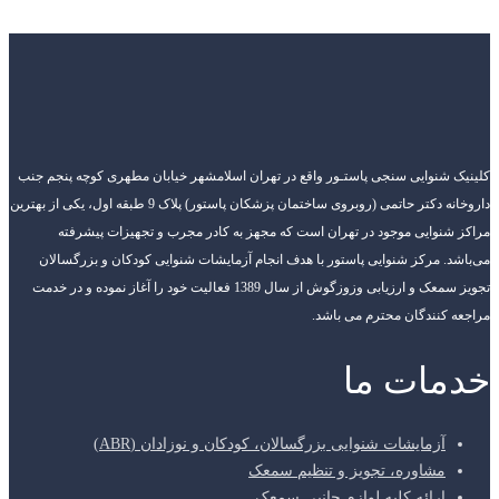
کلینیک شنوایی سنجی پاستـور واقع در تهران اسلامشهر خیابان مطهری کوچه پنجم جنب
داروخانه دکتر حاتمی (روبروی ساختمان پزشکان پاستور) پلاک 9 طبقه اول، یکی از بهترین
مراکز شنوایی موجود در تهران است که مجهز به کادر مجرب و تجهیزات پیشرفته
می‌باشد. مرکز شنوایی پاستور با هدف انجام آزمایشات شنوایی کودکان و بزرگسالان
تجویز سمعک و ارزیابی وزوزگوش از سال 1389 فعالیت خود را آغاز نموده و در خدمت
مراجعه کنندگان محترم می باشد.
خدمات ما
آزمایشات شنوایی بزرگسالان، کودکان و نوزادان (ABR)
مشاوره، تجویز و تنظیم سمعک
ارائه کلیه لوازم جانبی سمعک