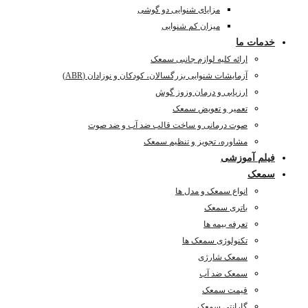
مزایای شنوایی دو گوشی
میزان کم شنوایی
خدمات ما
ارائه کلیه لوازم جانبی سمعک
آزمایشات شنوایی بزرگسالان، کودکان و نوزادان (ABR)
ارزیابی و درمان وزوز گوش
تعمیر و تعویض سمعک
صوت درمانی و ساخت قالب ضد آب و ضد صوت
مشاوره، تجویز و تنظیم سمعک
فیلم آموزشی
سمعک
انواع سمعک و مدل ها
باتری سمعک
تعرفه بیمه ها
تکنولوژی سمعک ها
سمعک شارژی
سمعک ضد آب
قیمت سمعک
گارانتی سمعک