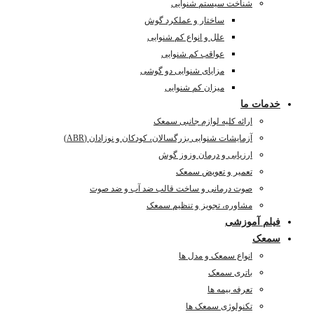
شناخت سیستم شنوایی
ساختار و عملکرد گوش
علل و انواع کم شنوایی
عواقب کم شنوایی
مزایای شنوایی دو گوشی
میزان کم شنوایی
خدمات ما
ارائه کلیه لوازم جانبی سمعک
آزمایشات شنوایی بزرگسالان، کودکان و نوزادان (ABR)
ارزیابی و درمان وزوز گوش
تعمیر و تعویض سمعک
صوت درمانی و ساخت قالب ضد آب و ضد صوت
مشاوره، تجویز و تنظیم سمعک
فیلم آموزشی
سمعک
انواع سمعک و مدل ها
باتری سمعک
تعرفه بیمه ها
تکنولوژی سمعک ها