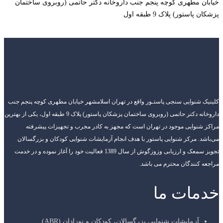
خیابان مطهری کوچه پنجم جنب داروخانه دکتر حاتمی (روبروی ساختمان
پزشکان پاستور) پلاک 9 طبقه اول
کلینیک شنوایی سنجی پاستـور واقع در تهران اسلامشهر خیابان مطهری کوچه پنجم جنب
داروخانه دکتر حاتمی (روبروی ساختمان پزشکان پاستور) پلاک 9 طبقه اول، یکی از بهترین
مراکز شنوایی موجود در تهران است که مجهز به کادر مجرب و تجهیزات پیشرفته
می‌باشد. مرکز شنوایی پاستور با هدف انجام آزمایشات شنوایی کودکان و بزرگسالان
تجویز سمعک و ارزیابی وزوزگوش از سال 1389 فعالیت خود را آغاز نموده و در خدمت
مراجعه کنندگان محترم می باشد.
خدمات ما
آزمایشات شنوایی بزرگسالان، کودکان و نوزادان (ABR)