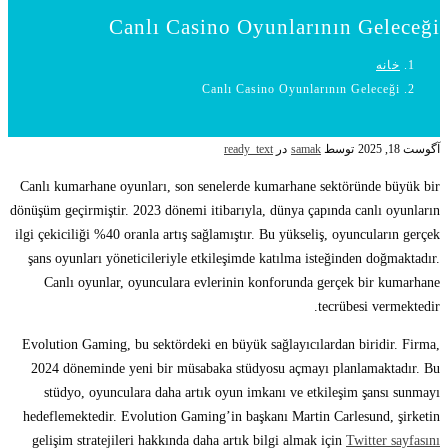
Canlı Casino Oyunlarının Geleceği
خانه
Canlı Casino Oyunlarının Geleceği
آگوست 18, 2025
توسط
samak
در
ready_text
Canlı kumarhane oyunları, son senelerde kumarhane sektöründe büyük bir
dönüşüm geçirmiştir. 2023 dönemi itibarıyla, dünya çapında canlı oyunların
ilgi çekiciliği %40 oranla artış sağlamıştır. Bu yükseliş, oyuncuların gerçek
şans oyunları yöneticileriyle etkileşimde katılma isteğinden doğmaktadır.
Canlı oyunlar, oyunculara evlerinin konforunda gerçek bir kumarhane
tecrübesi vermektedir.
Evolution Gaming, bu sektördeki en büyük sağlayıcılardan biridir. Firma,
2024 döneminde yeni bir müsabaka stüdyosu açmayı planlamaktadır. Bu
stüdyo, oyunculara daha artık oyun imkanı ve etkileşim şansı sunmayı
hedeflemektedir. Evolution Gaming’in başkanı Martin Carlesund, şirketin
gelişim stratejileri hakkında daha artık bilgi almak için
Twitter sayfasını