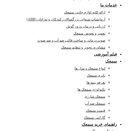
خدمات ما
ارائه کلیه لوازم جانبی سمعک
آزمایشات شنوایی بزرگسالان، کودکان و نوزادان (ABR)
ارزیابی و درمان وزوز گوش
تعمیر و تعویض سمعک
صوت درمانی و ساخت قالب ضد آب و ضد صوت
مشاوره، تجویز و تنظیم سمعک
فیلم آموزشی
سمعک
انواع سمعک و مدل ها
باتری سمعک
تعرفه بیمه ها
تکنولوژی سمعک ها
سمعک شارژی
سمعک ضد آب
قیمت سمعک
گارانتی سمعک
راهنمای خرید سمعک