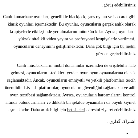
görüş edebilirsiniz.
Canlı kumarhane oyunları, genellikle blackjack, şans oyunu ve baccarat gibi
klasik oyunları içermektedir. Bu oyunlar, oyuncuların gerçek anlık olarak
krupiyelerle etkileşimde yer almalarını mümkün kılar. Ayrıca, oyunların
yüksek nitelikli video yayını ve profesyonel krupiyelerle verilmesi,
oyuncuların deneyimini geliştirmektedir. Daha çok bilgi için
bu metni
gözden geçirebilirsiniz.
Canlı müsabakaların mobil donanımlar üzerinden de erişilebilir hale
gelmesi, oyuncuların istedikleri yerden oyun oyun oynamalarına olanak
sağlamaktadır. Ancak, oyuncuların emniyetli ve yetkili platformları tercih
önemlidir. Lisanslı platformlar, oyuncuların güvenliğini sağlamakta ve adil
oyun tecrübesi sağlamaktadır. Ayrıca, oyuncuların harcamalarını kontrol
altında bulundurmaları ve dikkatli bir şekilde oynamaları da büyük kıymet
taşımaktadır. Daha artık bilgi için
bet siteleri
adresini ziyaret edebilirsiniz.
اشتراک گذاری :