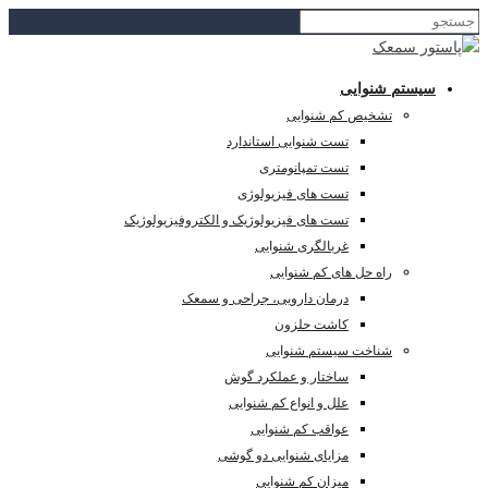
سیستم شنوایی
تشخیص کم شنوایی
تست شنوایی استاندارد
تست تمپانومتری
تست های فیزیولوژی
تست های فیزیولوژیک و الکتروفیزیولوژیک
غربالگری شنوایی
راه حل های کم شنوایی
درمان دارویی، جراحی و سمعک
کاشت حلزون
شناخت سیستم شنوایی
ساختار و عملکرد گوش
علل و انواع کم شنوایی
عواقب کم شنوایی
مزایای شنوایی دو گوشی
میزان کم شنوایی