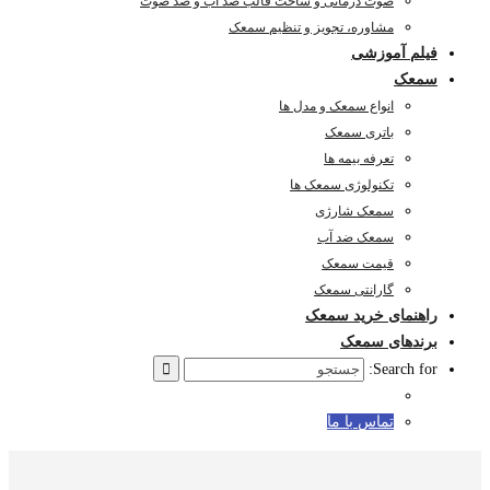
صوت درمانی و ساخت قالب ضد آب و ضد صوت
مشاوره، تجویز و تنظیم سمعک
فیلم آموزشی
سمعک
انواع سمعک و مدل ها
باتری سمعک
تعرفه بیمه ها
تکنولوژی سمعک ها
سمعک شارژی
سمعک ضد آب
قیمت سمعک
گارانتی سمعک
راهنمای خرید سمعک
برندهای سمعک
Search for:
تماس با ما