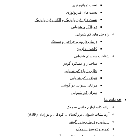
تست تمپانومتری
تست های فیزیولوژی
تست های فیزیولوژیک و الکتروفیزیولوژیک
غربالگری شنوایی
راه حل های کم شنوایی
درمان دارویی، جراحی و سمعک
کاشت حلزون
شناخت سیستم شنوایی
ساختار و عملکرد گوش
علل و انواع کم شنوایی
عواقب کم شنوایی
مزایای شنوایی دو گوشی
میزان کم شنوایی
خدمات ما
ارائه کلیه لوازم جانبی سمعک
آزمایشات شنوایی بزرگسالان، کودکان و نوزادان (ABR)
ارزیابی و درمان وزوز گوش
تعمیر و تعویض سمعک