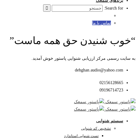
برندهای سمعک
Search for:
تماس با ما
“خوب شنیدن حق همه ماست”
به سایت رسمی مرکز ارزیابی شنوایی پاستور خوش آمدید.
dehghan.audio@yahoo.com
02156128665
09196714723
سیستم شنوایی
تشخیص کم شنوایی
تست شنوایی استاندارد