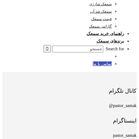
سمعک شارژی
سمعک ضد آب
قیمت سمعک
گارانتی سمعک
راهنمای خرید سمعک
برندهای سمعک
Search for:
تماس با ما
کانال تلگرام
pastor_samak@
اینستاگرام
pastor_samak