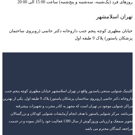
روزهای فرد (یک‌شنبه، سه‌شنبه و پنج‌شنبه) ساعت 15:00 الی 20:00
تهران اسلامشهر
خیابان مطهری کوچه پنجم جنب داروخانه دکتر حاتمی (روبروی ساختمان
پزشکان پاستور) پلاک 9 طبقه اول
کلینیک شنوایی سنجی پاستـور واقع در تهران اسلامشهر خیابان مطهری کوچه پنجم جنب
داروخانه دکتر حاتمی (روبروی ساختمان پزشکان پاستور) پلاک 9 طبقه اول، یکی از بهترین
مراکز شنوایی موجود در تهران است که مجهز به کادر مجرب و تجهیزات پیشرفته
می‌باشد. مرکز شنوایی پاستور با هدف انجام آزمایشات شنوایی کودکان و بزرگسالان
تجویز سمعک و ارزیابی وزوزگوش از سال 1389 فعالیت خود را آغاز نموده و در خدمت
مراجعه کنندگان محترم می باشد.