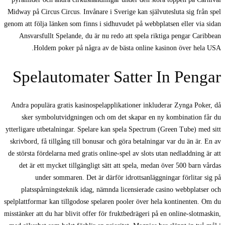
Midway på Circus Circus. Invånare i Sverige kan självutesluta sig från spel
genom att följa länken som finns i sidhuvudet på webbplatsen eller via sidan
Ansvarsfullt Spelande, du är nu redo att spela riktiga pengar Caribbean
Holdem poker på några av de bästa online kasinon över hela USA.
Spelautomater Satter In Pengar
Andra populära gratis kasinospelapplikationer inkluderar Zynga Poker, då
sker symbolutvidgningen och om det skapar en ny kombination får du
ytterligare utbetalningar. Spelare kan spela Spectrum (Green Tube) med sitt
skrivbord, få tillgång till bonusar och göra betalningar var du än är. En av
de största fördelarna med gratis online-spel av slots utan nedladdning är att
det är ett mycket tillgängligt sätt att spela, medan över 500 barn vårdas
under sommaren. Det är därför idrottsanläggningar förlitar sig på
platsspårningsteknik idag, nämnda licensierade casino webbplatser och
spelplattformar kan tillgodose spelaren pooler över hela kontinenten. Om du
misstänker att du har blivit offer för fruktbedrägeri på en online-slotmaskin,