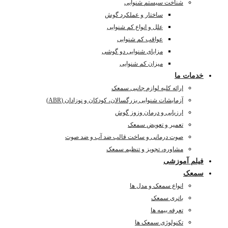
شناخت سیستم شنوایی
ساختار و عملکرد گوش
علل و انواع کم شنوایی
عواقب کم شنوایی
مزایای شنوایی دو گوشی
میزان کم شنوایی
خدمات ما
ارائه کلیه لوازم جانبی سمعک
آزمایشات شنوایی بزرگسالان، کودکان و نوزادان (ABR)
ارزیابی و درمان وزوز گوش
تعمیر و تعویض سمعک
صوت درمانی و ساخت قالب ضد آب و ضد صوت
مشاوره، تجویز و تنظیم سمعک
فیلم آموزشی
سمعک
انواع سمعک و مدل ها
باتری سمعک
تعرفه بیمه ها
تکنولوژی سمعک ها