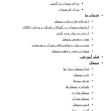
مزایای شنوایی دو گوشی
میزان کم شنوایی
خدمات ما
ارائه کلیه لوازم جانبی سمعک
آزمایشات شنوایی بزرگسالان، کودکان و نوزادان (ABR)
ارزیابی و درمان وزوز گوش
تعمیر و تعویض سمعک
صوت درمانی و ساخت قالب ضد آب و ضد صوت
مشاوره، تجویز و تنظیم سمعک
فیلم آموزشی
سمعک
انواع سمعک و مدل ها
باتری سمعک
تعرفه بیمه ها
تکنولوژی سمعک ها
سمعک شارژی
سمعک ضد آب
قیمت سمعک
گارانتی سمعک