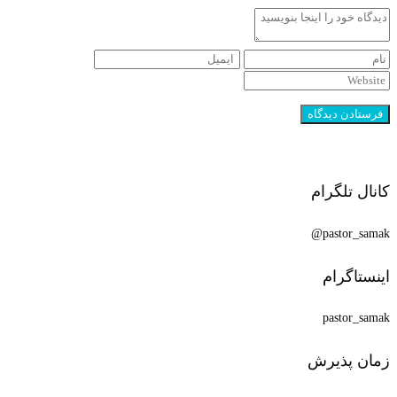
کانال تلگرام
pastor_samak@
اینستاگرام
pastor_samak
زمان پذیرش