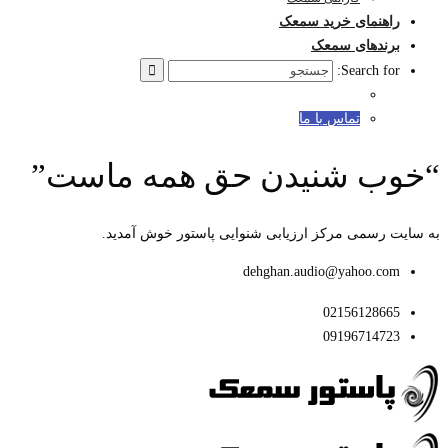
راهنمای خرید سمعک
برندهای سمعک
Search for:
تماس با ما
“خوب شنیدن حق همه ماست”
به سایت رسمی مرکز ارزیابی شنوایی پاستور خوش آمدید.
dehghan.audio@yahoo.com
02156128665
09196714723