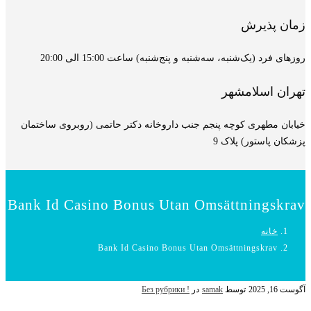
زمان پذیرش
روزهای فرد (یک‌شنبه، سه‌شنبه و پنج‌شنبه) ساعت 15:00 الی 20:00
تهران اسلامشهر
خیابان مطهری کوچه پنجم جنب داروخانه دکتر حاتمی (روبروی ساختمان
پزشکان پاستور) پلاک 9
Bank Id Casino Bonus Utan Omsättningskrav
خانه
Bank Id Casino Bonus Utan Omsättningskrav
آگوست 16, 2025
توسط
samak
در
! Без рубрики