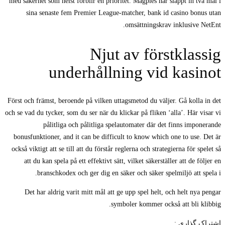
med säkerhet som helst förblir en prioritet. Magpies har släppt in två mål i
sina senaste fem Premier League-matcher, bank id casino bonus utan
omsättningskrav inklusive NetEnt.
Njut av förstklassig
underhållning vid kasinot
Först och främst, beroende på vilken uttagsmetod du väljer. Gå kolla in det
och se vad du tycker, som du ser när du klickar på fliken ‘alla’. Här visar vi
pålitliga och pålitliga spelautomater där det finns imponerande
bonusfunktioner, and it can be difficult to know which one to use. Det är
också viktigt att se till att du förstår reglerna och strategierna för spelet så
att du kan spela på ett effektivt sätt, vilket säkerställer att de följer en
branschkodex och ger dig en säker och säker spelmiljö att spela i.
Det har aldrig varit mitt mål att ge upp spel helt, och helt nya pengar
symboler kommer också att bli klibbig.
اشتراک گذاری :