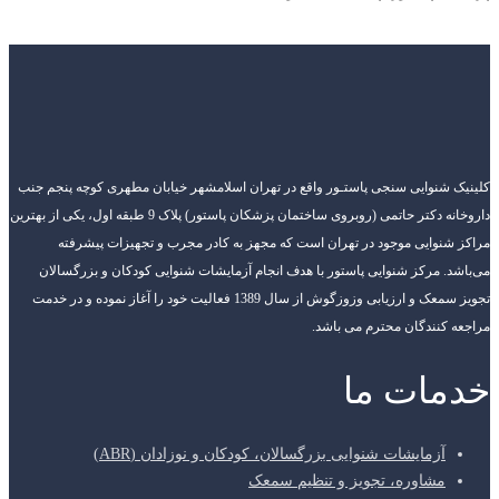
کلینیک شنوایی سنجی پاستـور واقع در تهران اسلامشهر خیابان مطهری کوچه پنجم جنب
داروخانه دکتر حاتمی (روبروی ساختمان پزشکان پاستور) پلاک 9 طبقه اول، یکی از بهترین
مراکز شنوایی موجود در تهران است که مجهز به کادر مجرب و تجهیزات پیشرفته
می‌باشد. مرکز شنوایی پاستور با هدف انجام آزمایشات شنوایی کودکان و بزرگسالان
تجویز سمعک و ارزیابی وزوزگوش از سال 1389 فعالیت خود را آغاز نموده و در خدمت
مراجعه کنندگان محترم می باشد.
خدمات ما
آزمایشات شنوایی بزرگسالان، کودکان و نوزادان (ABR)
مشاوره، تجویز و تنظیم سمعک