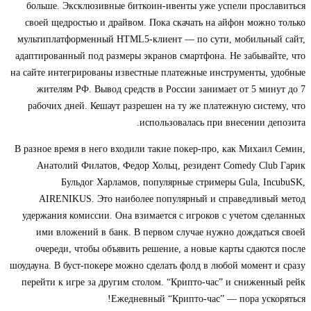
больше. Эксклюзивные биткоин-ивенты уже успели прославиться
своей щедростью и драйвом. Пока скачать на айфон можно только
мультиплатформенный HTML5-клиент — по сути, мобильный сайт,
адаптированный под размеры экранов смартфона. Не забывайте, что
на сайте интегрированы известные платежные инструменты, удобные
жителям РФ. Вывод средств в России занимает от 5 минут до 7
рабочих дней. Кешаут разрешен на ту же платежную систему, что
использовалась при внесении депозита.
В разное время в него входили такие покер-про, как Михаил Семин,
Анатолий Филатов, Федор Хольц, резидент Comedy Club Гарик
Бульдог Харламов, популярные стримеры Gula, IncubuSK,
AIRENIKUS. Это наиболее популярный и справедливый метод
удержания комиссии. Она взимается с игроков с учетом сделанных
ими вложений в банк. В первом случае нужно дождаться своей
очереди, чтобы объявить решение, а новые карты сдаются после
шоудауна. В буст-покере можно сделать фолд в любой момент и сразу
перейти к игре за другим столом. “Крипто-час” и сниженный рейк
Ежедневный “Крипто-час” — пора ускоряться!