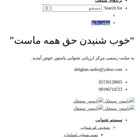
برندهای سمعک
Search for:
تماس با ما
“خوب شنیدن حق همه ماست”
به سایت رسمی مرکز ارزیابی شنوایی پاستور خوش آمدید.
dehghan.audio@yahoo.com
02156128665
09196714723
سیستم شنوایی
تشخیص کم شنوایی
تست شنوایی استاندارد