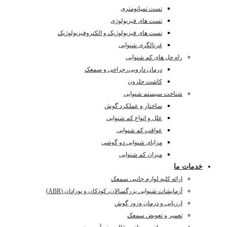
تست تمپانومتری
تست های فیزیولوژی
تست های فیزیولوژیک و الکتروفیزیولوژیک
غربالگری شنوایی
راه حل های کم شنوایی
درمان دارویی، جراحی و سمعک
کاشت حلزون
شناخت سیستم شنوایی
ساختار و عملکرد گوش
علل و انواع کم شنوایی
عواقب کم شنوایی
مزایای شنوایی دو گوشی
میزان کم شنوایی
خدمات ما
ارائه کلیه لوازم جانبی سمعک
آزمایشات شنوایی بزرگسالان، کودکان و نوزادان (ABR)
ارزیابی و درمان وزوز گوش
تعمیر و تعویض سمعک