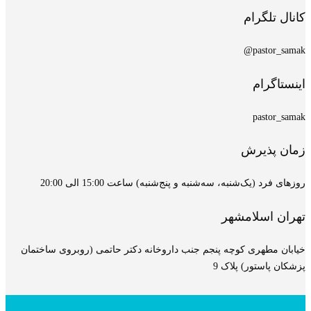
کانال تلگرام
pastor_samak@
اینستاگرام
pastor_samak
زمان پذیرش
روزهای فرد (یک‌شنبه، سه‌شنبه و پنج‌شنبه) ساعت 15:00 الی 20:00
تهران اسلامشهر
خیابان مطهری کوچه پنجم جنب داروخانه دکتر حاتمی (روبروی ساختمان
پزشکان پاستور) پلاک 9