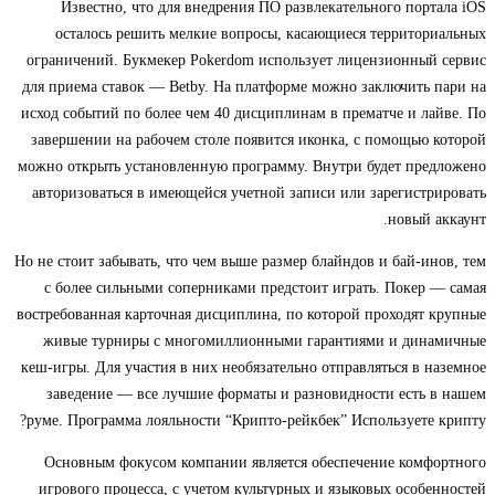
Известно, что для внедрения ПО развлекательного портала iOS
осталось решить мелкие вопросы, касающиеся территориальных
ограничений. Букмекер Pokerdom использует лицензионный сервис
для приема ставок — Betby. На платформе можно заключить пари на
исход событий по более чем 40 дисциплинам в прематче и лайве. По
завершении на рабочем столе появится иконка, с помощью которой
можно открыть установленную программу. Внутри будет предложено
авторизоваться в имеющейся учетной записи или зарегистрировать
новый аккаунт.
Но не стоит забывать, что чем выше размер блайндов и бай-инов, тем
с более сильными соперниками предстоит играть. Покер — самая
востребованная карточная дисциплина, по которой проходят крупные
живые турниры с многомиллионными гарантиями и динамичные
кеш-игры. Для участия в них необязательно отправляться в наземное
заведение — все лучшие форматы и разновидности есть в нашем
руме. Программа лояльности “Крипто-рейкбек” Используете крипту?
Основным фокусом компании является обеспечение комфортного
игрового процесса, с учетом культурных и языковых особенностей