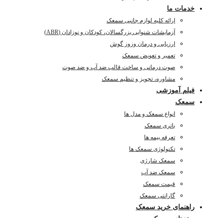
خدمات ما
ارائه کلیه لوازم جانبی سمعک
آزمایشات شنوایی بزرگسالان، کودکان و نوزادان (ABR)
ارزیابی و درمان وزوز گوش
تعمیر و تعویض سمعک
صوت درمانی و ساخت قالب ضد آب و ضد صوت
مشاوره، تجویز و تنظیم سمعک
فیلم آموزشی
سمعک
انواع سمعک و مدل ها
باتری سمعک
تعرفه بیمه ها
تکنولوژی سمعک ها
سمعک شارژی
سمعک ضد آب
قیمت سمعک
گارانتی سمعک
راهنمای خرید سمعک