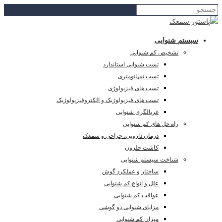
سیستم شنوایی
تشخیص کم شنوایی
تست شنوایی استاندارد
تست تمپانومتری
تست های فیزیولوژی
تست های فیزیولوژیک و الکتروفیزیولوژیک
غربالگری شنوایی
راه حل های کم شنوایی
درمان دارویی، جراحی و سمعک
کاشت حلزون
شناخت سیستم شنوایی
ساختار و عملکرد گوش
علل و انواع کم شنوایی
عواقب کم شنوایی
مزایای شنوایی دو گوشی
میزان کم شنوایی