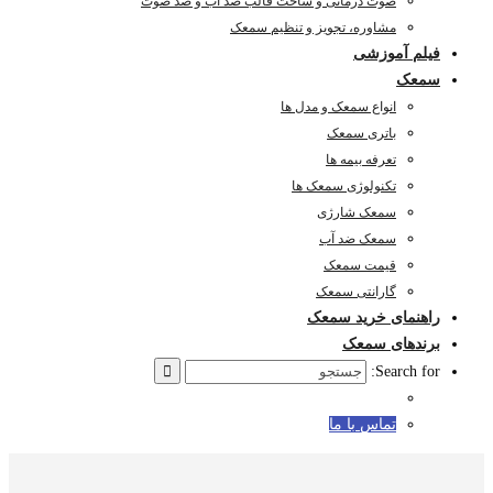
صوت درمانی و ساخت قالب ضد آب و ضد صوت
مشاوره، تجویز و تنظیم سمعک
فیلم آموزشی
سمعک
انواع سمعک و مدل ها
باتری سمعک
تعرفه بیمه ها
تکنولوژی سمعک ها
سمعک شارژی
سمعک ضد آب
قیمت سمعک
گارانتی سمعک
راهنمای خرید سمعک
برندهای سمعک
Search for:
تماس با ما