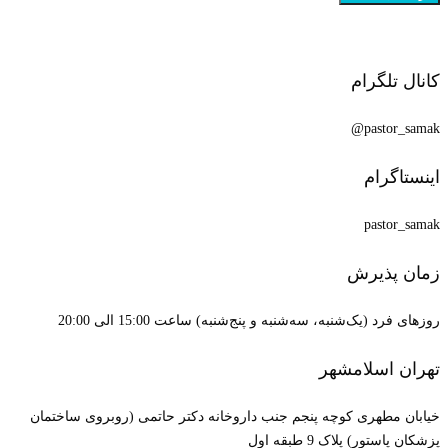
کانال تلگرام
pastor_samak@
اینستاگرام
pastor_samak
زمان پذیرش
روزهای فرد (یک‌شنبه، سه‌شنبه و پنج‌شنبه) ساعت 15:00 الی 20:00
تهران اسلامشهر
خیابان مطهری کوچه پنجم جنب داروخانه دکتر حاتمی (روبروی ساختمان
پزشکان پاستور) پلاک 9 طبقه اول