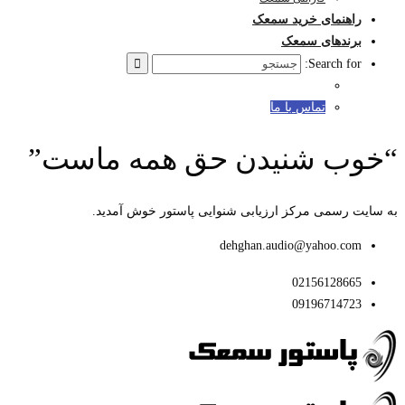
راهنمای خرید سمعک
برندهای سمعک
Search for:
تماس با ما
“خوب شنیدن حق همه ماست”
به سایت رسمی مرکز ارزیابی شنوایی پاستور خوش آمدید.
dehghan.audio@yahoo.com
02156128665
09196714723