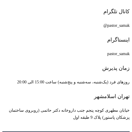
کانال تلگرام
pastor_samak@
اینستاگرام
pastor_samak
زمان پذیرش
روزهای فرد (یک‌شنبه، سه‌شنبه و پنج‌شنبه) ساعت 15:00 الی 20:00
تهران اسلامشهر
خیابان مطهری کوچه پنجم جنب داروخانه دکتر حاتمی (روبروی ساختمان
پزشکان پاستور) پلاک 9 طبقه اول