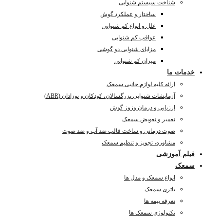
شناخت سیستم شنوایی
ساختار و عملکرد گوش
علل و انواع کم شنوایی
عواقب کم شنوایی
مزایای شنوایی دو گوشی
میزان کم شنوایی
خدمات ما
ارائه کلیه لوازم جانبی سمعک
آزمایشات شنوایی بزرگسالان، کودکان و نوزادان (ABR)
ارزیابی و درمان وزوز گوش
تعمیر و تعویض سمعک
صوت درمانی و ساخت قالب ضد آب و ضد صوت
مشاوره، تجویز و تنظیم سمعک
فیلم آموزشی
سمعک
انواع سمعک و مدل ها
باتری سمعک
تعرفه بیمه ها
تکنولوژی سمعک ها