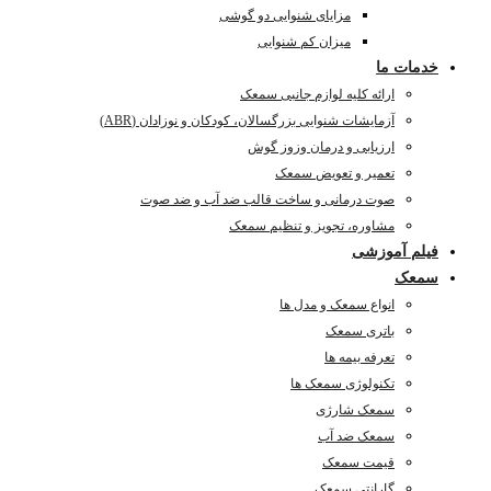
مزایای شنوایی دو گوشی
میزان کم شنوایی
خدمات ما
ارائه کلیه لوازم جانبی سمعک
آزمایشات شنوایی بزرگسالان، کودکان و نوزادان (ABR)
ارزیابی و درمان وزوز گوش
تعمیر و تعویض سمعک
صوت درمانی و ساخت قالب ضد آب و ضد صوت
مشاوره، تجویز و تنظیم سمعک
فیلم آموزشی
سمعک
انواع سمعک و مدل ها
باتری سمعک
تعرفه بیمه ها
تکنولوژی سمعک ها
سمعک شارژی
سمعک ضد آب
قیمت سمعک
گارانتی سمعک