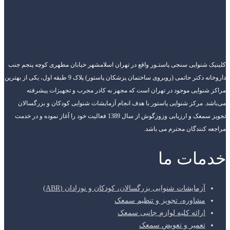
کلینیک شنوایی سنجی پاستـور واقع در تهران اسلامشهر خیابان مطهری کوچه پنجم جنب
داروخانه دکتر حاتمی (روبروی ساختمان پزشکان پاستور) پلاک 9 طبقه اول، یکی از بهترین
مراکز شنوایی موجود در تهران است که مجهز به کادر مجرب و تجهیزات پیشرفته
می‌باشد. مرکز شنوایی پاستور با هدف انجام آزمایشات شنوایی کودکان و بزرگسالان
تجویز سمعک و ارزیابی وزوزگوش از سال 1389 فعالیت خود را آغاز نموده و در خدمت
مراجعه کنندگان محترم می باشد.
خدمات ما
آزمایشات شنوایی بزرگسالان، کودکان و نوزادان (ABR)
مشاوره، تجویز و تنظیم سمعک
ارائه کلیه لوازم جانبی سمعک
تعمیر و تعویض سمعک