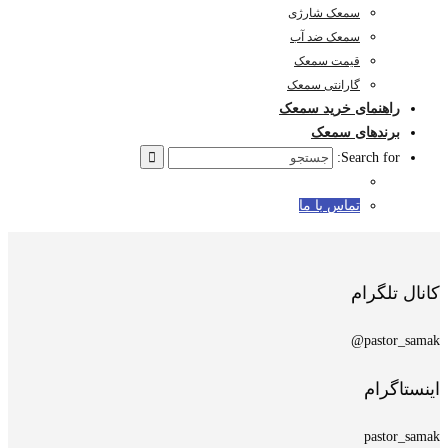
سمعک شارژی
سمعک ضد آب
قیمت سمعک
گارانتی سمعک
راهنمای خرید سمعک
برندهای سمعک
Search for:
تماس با ما
کانال تلگرام
pastor_samak@
اینستاگرام
pastor_samak