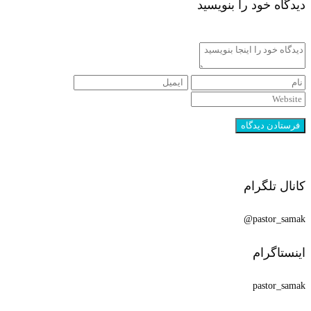
دیدگاه خود را بنویسید
کانال تلگرام
pastor_samak@
اینستاگرام
pastor_samak