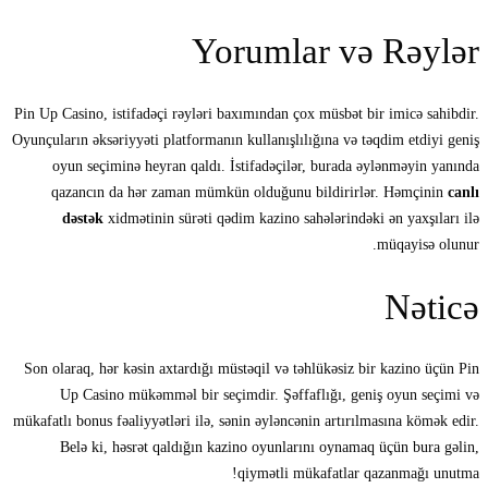
Yorumlar və Rəylər
Pin Up Casino, istifadəçi rəyləri baxımından çox müsbət bir imicə sahibdir.
Oyunçuların əksəriyyəti platformanın kullanışlılığına və təqdim etdiyi geniş
oyun seçiminə heyran qaldı. İstifadəçilər, burada əylənməyin yanında
qazancın da hər zaman mümkün olduğunu bildirirlər. Həmçinin
canlı
dəstək
xidmətinin sürəti qədim kazino sahələrindəki ən yaxşıları ilə
müqayisə olunur.
Nəticə
Son olaraq, hər kəsin axtardığı müstəqil və təhlükəsiz bir kazino üçün Pin
Up Casino mükəmməl bir seçimdir. Şəffaflığı, geniş oyun seçimi və
mükafatlı bonus fəaliyyətləri ilə, sənin əyləncənin artırılmasına kömək edir.
Belə ki, həsrət qaldığın kazino oyunlarını oynamaq üçün bura gəlin,
qiymətli mükafatlar qazanmağı unutma!