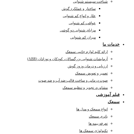
شناخت سیستم شنوایی
ساختار و عملکرد گوش
علل و انواع کم شنوایی
عواقب کم شنوایی
مزایای شنوایی دو گوشی
میزان کم شنوایی
خدمات ما
ارائه کلیه لوازم جانبی سمعک
آزمایشات شنوایی بزرگسالان، کودکان و نوزادان (ABR)
ارزیابی و درمان وزوز گوش
تعمیر و تعویض سمعک
صوت درمانی و ساخت قالب ضد آب و ضد صوت
مشاوره، تجویز و تنظیم سمعک
فیلم آموزشی
سمعک
انواع سمعک و مدل ها
باتری سمعک
تعرفه بیمه ها
تکنولوژی سمعک ها