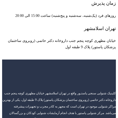
زمان پذیرش
روزهای فرد (یک‌شنبه، سه‌شنبه و پنج‌شنبه) ساعت 15:00 الی 20:00
تهران اسلامشهر
خیابان مطهری کوچه پنجم جنب داروخانه دکتر حاتمی (روبروی ساختمان
پزشکان پاستور) پلاک 9 طبقه اول
کلینیک شنوایی سنجی پاستـور واقع در تهران اسلامشهر خیابان مطهری کوچه پنجم جنب
داروخانه دکتر حاتمی (روبروی ساختمان پزشکان پاستور) پلاک 9 طبقه اول، یکی از بهترین
مراکز شنوایی موجود در تهران است که مجهز به کادر مجرب و تجهیزات پیشرفته
می‌باشد. مرکز شنوایی پاستور با هدف انجام آزمایشات شنوایی کودکان و بزرگسالان