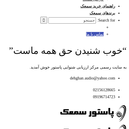
راهنمای خرید سمعک
برندهای سمعک
Search for:
تماس با ما
“خوب شنیدن حق همه ماست”
به سایت رسمی مرکز ارزیابی شنوایی پاستور خوش آمدید.
dehghan.audio@yahoo.com
02156128665
09196714723