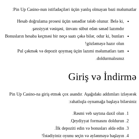
Pin Up Casino-nun istifadəçiləri üçün yanlış olmayan bəzi məlumatlar:
Hesab doğrulama prosesi üçün sənədlər tələb olunur. Belə ki,
şəxsiyyət vəsiqəsi, ünvanı sübut edən sənəd lazımdır.
Bonusların hesaba keçməsi bir neçə saatı çəkə bilər, odur ki, bunları
gözləməyə hazır olun!
Pul çəkmək və depozit qoymaq üçün lazımi məlumatları tam
doldurmalısınız.
Giriş və İndirmə
Pin Up Casino-na giriş etmək çox asandır. Aşağıdakı addımları izləyərək
rahatlıqla oynamağa başlaya bilərsiniz:
Rəsmi veb saytına daxil olun.
Qeydiyyat formasını doldurun.
İlk depoziti edin və bonusları əldə edin.
İstədiyiniz oyunu seçin və əylənməyə başlayın!