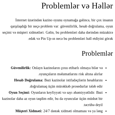
Problemlər və Həllər
İnternet üzərindən kazino oyunu oynamağa gəlincə, bir çox insanın
qarşılaşdığı bir neçə problem var: güvenilirlik, hesab doğrulama, oyun
seçimi və müşteri xidmətləri. Gəlin, bu problemləri daha dərindən müzakirə
edək və Pin Up-ın necə bu problemləri həll etdiyini görək.
Problemlər
Güvenilirlik:
Onlayn kazinoların çoxu etibarlı olmaya bilər və
oyunçuların məlumatlarını risk altına alırlar.
Hesab Doğrulama:
Bəzi kazinolar istifadəçilərin hesablarını
doğrulamaq üçün mürəkkəb prosedurlar tələb edir.
Oyun Seçimi:
Oyunların keyfiyyəti və sayı əhəmiyyətlidir. Bəzi
kazinolar daha az oyun təqdim edir, bu da oyuncular üçün müsbət bir
təcrübə deyil.
Müşteri Xidməti:
24/7 dəstək xidməti olmaması və ya ləng