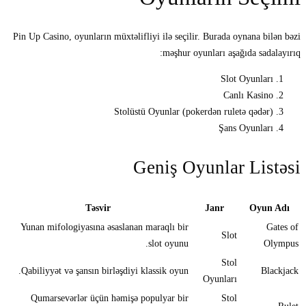
Pin Up Casino, oyunların müxtəlifliyi ilə seçilir. Burada oynana bilən bəzi
məşhur oyunları aşağıda sadalayırıq:
Slot Oyunları
Canlı Kasino
Stolüstü Oyunlar (pokerdən ruletə qədər)
Şans Oyunları
Geniş Oyunlar Listəsi
Təsvir
Janr
Oyun Adı
Yunan mifologiyasına əsaslanan maraqlı bir
Gates of
Slot
slot oyunu.
Olympus
Stol
Qabiliyyət və şansın birləşdiyi klassik oyun.
Blackjack
Oyunları
Qumarsevərlər üçün həmişə populyar bir
Stol