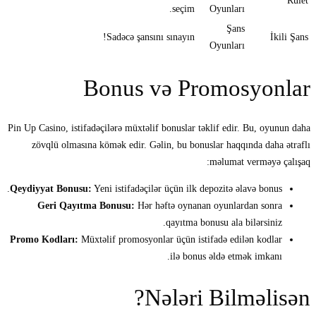
Rulet
seçim.
Oyunları
Şans
Sadəcə şansını sınayın!
İkili Şans
Oyunları
Bonus və Promosyonlar
Pin Up Casino, istifadəçilərə müxtəlif bonuslar təklif edir. Bu, oyunun daha
zövqlü olmasına kömək edir. Gəlin, bu bonuslar haqqında daha ətraflı
məlumat verməyə çalışaq:
Qeydiyyat Bonusu:
Yeni istifadəçilər üçün ilk depozitə əlavə bonus.
Geri Qayıtma Bonusu:
Hər həftə oynanan oyunlardan sonra
qayıtma bonusu ala bilərsiniz.
Promo Kodları:
Müxtəlif promosyonlar üçün istifadə edilən kodlar
ilə bonus əldə etmək imkanı.
Nələri Bilməlisən?