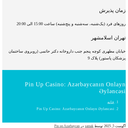
زمان پذیرش
روزهای فرد (یک‌شنبه، سه‌شنبه و پنج‌شنبه) ساعت 15:00 الی 20:00
تهران اسلامشهر
خیابان مطهری کوچه پنجم جنب داروخانه دکتر حاتمی (روبروی ساختمان
پزشکان پاستور) پلاک 9
Pin Up Casino: Azərbaycanın Onlayn
Əyləncəsi
خانه
Pin Up Casino: Azərbaycanın Onlayn Əyləncəsi
آگوست 5, 2025
توسط
samak
در
Pin up Azərbaycan