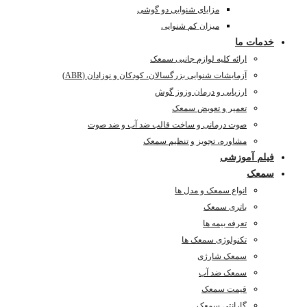
مزایای شنوایی دو گوشی
میزان کم شنوایی
خدمات ما
ارائه کلیه لوازم جانبی سمعک
آزمایشات شنوایی بزرگسالان، کودکان و نوزادان (ABR)
ارزیابی و درمان وزوز گوش
تعمیر و تعویض سمعک
صوت درمانی و ساخت قالب ضد آب و ضد صوت
مشاوره، تجویز و تنظیم سمعک
فیلم آموزشی
سمعک
انواع سمعک و مدل ها
باتری سمعک
تعرفه بیمه ها
تکنولوژی سمعک ها
سمعک شارژی
سمعک ضد آب
قیمت سمعک
گارانتی سمعک