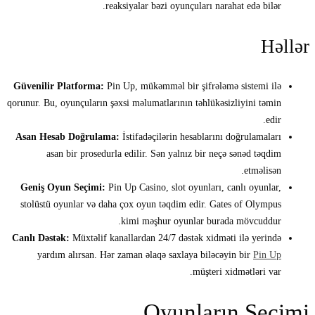
reaksiyalar bəzi oyunçuları narahat edə bilər.
Həllər
Güvenilir Platforma:
Pin Up, mükəmməl bir şifrələmə sistemi ilə
qorunur. Bu, oyunçuların şəxsi məlumatlarının təhlükəsizliyini təmin
edir.
Asan Hesab Doğrulama:
İstifadəçilərin hesablarını doğrulamaları
asan bir prosedurla edilir. Sən yalnız bir neçə sənəd təqdim
etməlisən.
Geniş Oyun Seçimi:
Pin Up Casino, slot oyunları, canlı oyunlar,
stolüstü oyunlar və daha çox oyun təqdim edir. Gates of Olympus
kimi məşhur oyunlar burada mövcuddur.
Canlı Dəstək:
Müxtəlif kanallardan 24/7 dəstək xidməti ilə yerində
yardım alırsan. Hər zaman əlaqə saxlaya biləcəyin bir
Pin Up
müşteri xidmətləri var.
Oyunların Seçimi