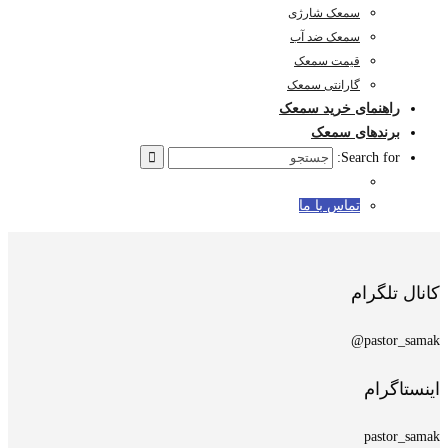
سمعک شارژی
سمعک ضد آب
قیمت سمعک
گارانتی سمعک
راهنمای خرید سمعک
برندهای سمعک
Search for:
تماس با ما
کانال تلگرام
pastor_samak@
اینستاگرام
pastor_samak