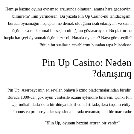
Həmişə kazino oyunu oynamaq arzusunda olmusan, amma hara gedəcəyini
bilmirəm? Tam yerindəsən! Bu yazıda Pin Up Casino-nu tanıdacağam,
burada oynamağın həqiqətən nə demək olduğunu izah edəcəyəm və sənin
üçün necə mükəmməl bir seçim olduğunu göstərəcəyəm. Bu platforma
haqda hər şeyi öyrənmək üçün hazır ol! Harada oynanır? Nəyə görə seçilir?
Bütün bu sualların cavablarını buradan tapa biləcəksən.
Pin Up Casino: Nədən
danışırıq?
Pin Up, Azərbaycanın ən sevilən onlayn kazino platformalarından biridir.
Burada 1000-dən çox oyun vasitəsilə özünü əyləndirə bilərsən. Çünki Pin
Up, mükafatlarla dolu bir dünya təklif edir. İstifadəçilərə təqdim etdiyi
bonus və promosyonlar sayəsində burada oynamaq tam bir macəradır!
“Pin Up, oyunun həzzini artıran bir yerdir!”