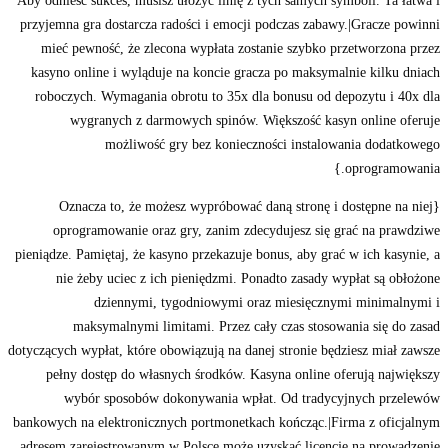
Aby odnieść sukces, musisz ułożyć linię z tych samych symboli. Ta łatwa i
przyjemna gra dostarcza radości i emocji podczas zabawy.|Gracze powinni
mieć pewność, że zlecona wypłata zostanie szybko przetworzona przez
kasyno online i wyląduje na koncie gracza po maksymalnie kilku dniach
roboczych. Wymagania obrotu to 35x dla bonusu od depozytu i 40x dla
wygranych z darmowych spinów. Większość kasyn online oferuje
możliwość gry bez konieczności instalowania dodatkowego
oprogramowania.}
{Oznacza to, że możesz wypróbować daną stronę i dostępne na niej
oprogramowanie oraz gry, zanim zdecydujesz się grać na prawdziwe
pieniądze. Pamiętaj, że kasyno przekazuje bonus, aby grać w ich kasynie, a
nie żeby uciec z ich pieniędzmi. Ponadto zasady wypłat są obłożone
dziennymi, tygodniowymi oraz miesięcznymi minimalnymi i
maksymalnymi limitami. Przez cały czas stosowania się do zasad
dotyczących wypłat, które obowiązują na danej stronie będziesz miał zawsze
pełny dostęp do własnych środków. Kasyna online oferują największy
wybór sposobów dokonywania wpłat. Od tradycyjnych przelewów
bankowych na elektronicznych portmonetkach kończąc.|Firma z oficjalnym
adresem zarejestrowanym w Polsce może uzyskać licencję na prowadzenie