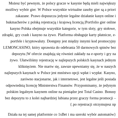
Możesz być pewnym, że polscy gracze w kasynie będą mieli największy
możliwy wybór gier. W Polsce wszystkie wirtualne zasoby gier są a priori
zakazane. Prawo dopuszcza jedynie legalne działanie kasyn online i
bukmacherów z polską rejestracją i krajową licencją.|Portfolio gier online
kasyno Polska obejmuje wszystkie kategorie, w tym sloty, gry stołowe,
zdrapki, gry crash i kasyno na żywo. Platforma obsługuje karty płatnicze, e-
portfele i kryptowaluty. Dostępny jest między innymi kod promocyjny
LEMONCASINO, który uprawnia do odebrania 50 darmowych spinów bez
depozytu.|W ofercie znajdują się również zakłady na e-sporty i gry na
żywo. Ułatwiliśmy rejestrację w najlepszych polskich kasynach jednym
kliknięciem. Nie martw się, zawsze upewniamy się, że w naszych
najlepszych kasynach w Polsce jest mnóstwo opcji wpłat i wypłat. Kasyno,
zarówno stacjonarne, jak i internetowe, jest legalne jeśli posiada
odpowiednią licencję Ministerstwa Finansów. Przypominamy, że jedynym
polskim legalnym kasynem online na pieniądze jest Total Casino. Bonusy
bez depozytu to z kolei najbardziej lubiana przez graczy forma promocji –
po rejestracji otrzymujesz np.}
{Działa na tej samej platformie co 1xBet i ma szeroki wybór automatów