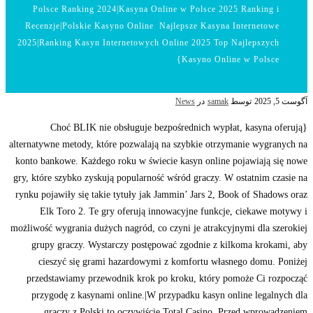
Polsce Ranking 2024|Kasyna Online w Polsce 2025 Ranking i
Recenzje|Polskie Kasyno Online ️ Najlepsze Kasyna Internetowe
2025|Ranking Kasyn Internetowych Online 2025 Top Najlepszych
Kasyno Online w Polsce}
آگوست 5, 2025
توسط
samak
در
News
{Choć BLIK nie obsługuje bezpośrednich wypłat, kasyna oferują
alternatywne metody, które pozwalają na szybkie otrzymanie wygranych na
konto bankowe. Każdego roku w świecie kasyn online pojawiają się nowe
gry, które szybko zyskują popularność wśród graczy. W ostatnim czasie na
rynku pojawiły się takie tytuły jak Jammin’ Jars 2, Book of Shadows oraz
Elk Toro 2. Te gry oferują innowacyjne funkcje, ciekawe motywy i
możliwość wygrania dużych nagród, co czyni je atrakcyjnymi dla szerokiej
grupy graczy. Wystarczy postępować zgodnie z kilkoma krokami, aby
cieszyć się grami hazardowymi z komfortu własnego domu. Poniżej
przedstawiamy przewodnik krok po kroku, który pomoże Ci rozpocząć
przygodę z kasynami online.|W przypadku kasyn online legalnych dla
graczy z Polski to oczywiście Total Casino. Przed wprowadzeniem