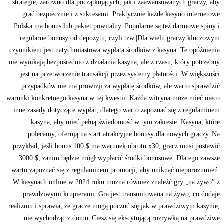
strategie, zarówno dla początkujących, jak i zaawansowanych graczy, aby
grać bezpiecznie i z sukcesami. Praktycznie każde kasyno internetowe
Polska ma bonus lub pakiet powitalny. Popularne są też darmowe spiny i
regularne bonusy od depozytu, czyli tzw.|Dla wielu graczy kluczowym
czynnikiem jest natychmiastowa wypłata środków z kasyna. Te opóźnienia
nie wynikają bezpośrednio z działania kasyna, ale z czasu, który potrzebny
jest na przetworzenie transakcji przez systemy płatności. W większości
przypadków nie ma prowizji za wypłatę środków, ale warto sprawdzić
warunki konkretnego kasyna w tej kwestii. Każda witryna może mieć nieco
inne zasady dotyczące wypłat, dlatego warto zapoznać się z regulaminem
kasyna, aby mieć pełną świadomość w tym zakresie. Kasyna, które
polecamy, oferują na start atrakcyjne bonusy dla nowych graczy.|Na
przykład, jeśli bonus 100 $ ma warunek obrotu x30, gracz musi postawić
3000 $, zanim będzie mógł wypłacić środki bonusowe. Dlatego zawsze
warto zapoznać się z regulaminem promocji, aby uniknąć nieporozumień.
W kasynach online w 2024 roku można również znaleźć gry „na żywo” z
prawdziwymi krupierami. Gra jest transmitowana na żywo, co dodaje
realizmu i sprawia, że gracze mogą poczuć się jak w prawdziwym kasynie,
nie wychodząc z domu.|Ciesz się ekscytującą rozrywką na prawdziwe