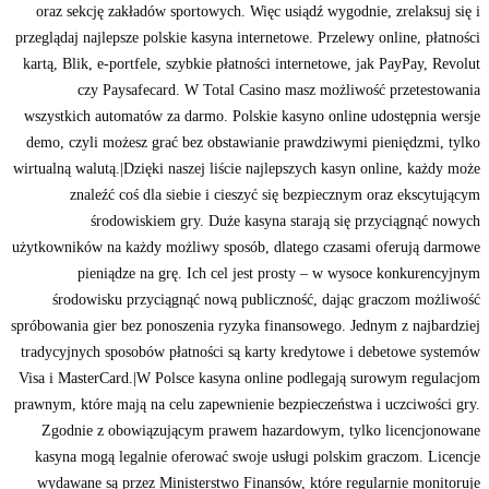
oraz sekcję zakładów sportowych. Więc usiądź wygodnie, zrelaksuj się i
przeglądaj najlepsze polskie kasyna internetowe. Przelewy online, płatności
kartą, Blik, e-portfele, szybkie płatności internetowe, jak PayPay, Revolut
czy Paysafecard. W Total Casino masz możliwość przetestowania
wszystkich automatów za darmo. Polskie kasyno online udostępnia wersje
demo, czyli możesz grać bez obstawianie prawdziwymi pieniędzmi, tylko
wirtualną walutą.|Dzięki naszej liście najlepszych kasyn online, każdy może
znaleźć coś dla siebie i cieszyć się bezpiecznym oraz ekscytującym
środowiskiem gry. Duże kasyna starają się przyciągnąć nowych
użytkowników na każdy możliwy sposób, dlatego czasami oferują darmowe
pieniądze na grę. Ich cel jest prosty – w wysoce konkurencyjnym
środowisku przyciągnąć nową publiczność, dając graczom możliwość
spróbowania gier bez ponoszenia ryzyka finansowego. Jednym z najbardziej
tradycyjnych sposobów płatności są karty kredytowe i debetowe systemów
Visa i MasterCard.|W Polsce kasyna online podlegają surowym regulacjom
prawnym, które mają na celu zapewnienie bezpieczeństwa i uczciwości gry.
Zgodnie z obowiązującym prawem hazardowym, tylko licencjonowane
kasyna mogą legalnie oferować swoje usługi polskim graczom. Licencje
wydawane są przez Ministerstwo Finansów, które regularnie monitoruje