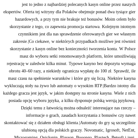
jest to jedno z najbardziej polecanych kasyn online przez naszych
ekspertów. Oferta tej witryny dla Polaków obejmuje ponad dwa tysiące gier
hazardowych, a przy tym nie brakuje też bonusów. Moim celem było
skorzystanie z tego, co zapewnia promocja startowa. Kolejnym istotnym
czynnikiem jest dla nas sprawdzenie oferowanych gier we własnym
zakresie.|Co ciekawe, w niektórych przypadkach możliwe jest również
skorzystanie z kasyn online bez konieczności tworzenia konta. W Polsce
masz do wyboru setki renomowanych platform, które umożliwiają
rejestrację w zaledwie kilka minut. Typowe kasyno bez depozytu wymaga
obrotu 40–60 razy, a niekiedy ogranicza wypłatę do 100 zł. Sprawdź, ile
masz czasu na spełnienie warunków i które gry się liczą. Niektóre kasyna
wykluczają stoły na żywo lub automaty o wysokim RTP.|Bardzo istotny dla
każdego gracza jest język, w jakim dostępny na stronie kasyna. Wiele z nich
posiada opcję wyboru języka, a kilku dysponuje polską wersją językową.
Dzięki temu z łatwością można odnaleźć interesujące nas rzeczy –
informacje o grach, zasadach korzystania z bonusów czy nawet
skontaktować się z działem obsługi klienta.|Automaty do gry są szczególnie
ulubioną opcją dla polskich graczy. Novomatic, Igrosoft, NetEnt,
Microgaming, Quickspin, Playson, Booongo, Playtech, Betsoft i inni.