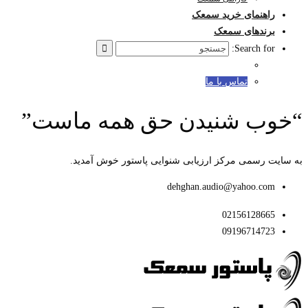
راهنمای خرید سمعک
برندهای سمعک
Search for:
تماس با ما
“خوب شنیدن حق همه ماست”
به سایت رسمی مرکز ارزیابی شنوایی پاستور خوش آمدید.
dehghan.audio@yahoo.com
02156128665
09196714723