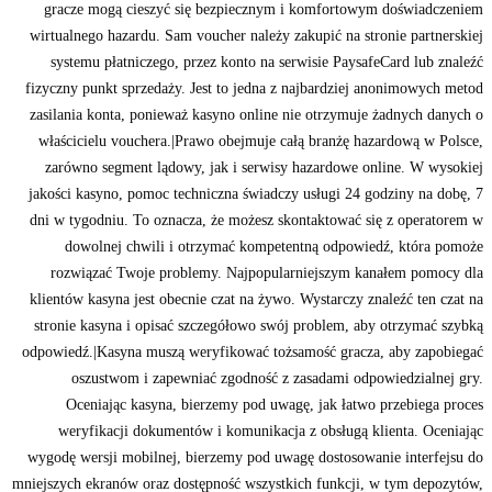
gracze mogą cieszyć się bezpiecznym i komfortowym doświadczeniem
wirtualnego hazardu. Sam voucher należy zakupić na stronie partnerskiej
systemu płatniczego, przez konto na serwisie PaysafeCard lub znaleźć
fizyczny punkt sprzedaży. Jest to jedna z najbardziej anonimowych metod
zasilania konta, ponieważ kasyno online nie otrzymuje żadnych danych o
właścicielu vouchera.|Prawo obejmuje całą branżę hazardową w Polsce,
zarówno segment lądowy, jak i serwisy hazardowe online. W wysokiej
jakości kasyno, pomoc techniczna świadczy usługi 24 godziny na dobę, 7
dni w tygodniu. To oznacza, że możesz skontaktować się z operatorem w
dowolnej chwili i otrzymać kompetentną odpowiedź, która pomoże
rozwiązać Twoje problemy. Najpopularniejszym kanałem pomocy dla
klientów kasyna jest obecnie czat na żywo. Wystarczy znaleźć ten czat na
stronie kasyna i opisać szczegółowo swój problem, aby otrzymać szybką
odpowiedź.|Kasyna muszą weryfikować tożsamość gracza, aby zapobiegać
oszustwom i zapewniać zgodność z zasadami odpowiedzialnej gry.
Oceniając kasyna, bierzemy pod uwagę, jak łatwo przebiega proces
weryfikacji dokumentów i komunikacja z obsługą klienta. Oceniając
wygodę wersji mobilnej, bierzemy pod uwagę dostosowanie interfejsu do
mniejszych ekranów oraz dostępność wszystkich funkcji, w tym depozytów,