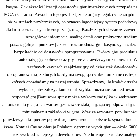
kasyna. Z większości licencji operatorów gier interaktywnych przypada na
MGA i Curacao. Powodem tego jest fakt, że te organy regulacyjne znajdują
się w strefach przybrzeżnych, co oznacza łagodniejszy system podatkowy
dla firm posiadających licencje za granicą. Każdy z tych obszarów zawiera
szczegółowe informacje, analizę detali oraz praktyczne studium
poszczególnych punktów.|Jakość i różnorodność gier kasynowych zależą
bezpośrednio od dostawców oprogramowania. Twórcy gier produkują
automaty, gry stołowe oraz gry live z prawdziwymi krupierami. W
zaufanych kasynach znajdziesz gry od dziesiątek deweloperów
oprogramowania, z których każdy ma swoją specyfikę i unikalne cechy, o
których opowiadamy na naszej stronie. Sprawdzamy, ile kroków trzeba
wykonać, aby założyć konto i jak szybko można się zarejestrować i
rozpocząć grę.|Bonusowe spiny można wykorzystać tylko w wybranym
automacie do gier, a ich wartość jest zawsze stała, najczęściej odpowiadająca
minimalnemu zakładowi w grze. Wraz ze wzrostem popularności
prawdziwych krupierów pojawił się nowy trend — polskie kasyna online na
żywo. Nomini Casino oferuje Polakom ogromny wybór gier — około 6000
rozrywek od najlepszych deweloperów. Nie brakuje także doskonałego