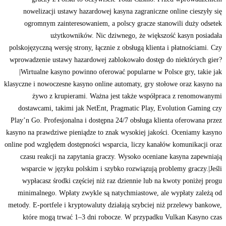
nowelizacji ustawy hazardowej kasyna zagraniczne online cieszyły się
ogromnym zainteresowaniem, a polscy gracze stanowili duży odsetek
użytkowników. Nic dziwnego, że większość kasyn posiadała
polskojęzyczną wersję strony, łącznie z obsługą klienta i płatnościami. Czy
wprowadzenie ustawy hazardowej zablokowało dostęp do niektórych gier?
|Wirtualne kasyno powinno oferować popularne w Polsce gry, takie jak
klasyczne i nowoczesne kasyno online automaty, gry stołowe oraz kasyno na
żywo z krupierami. Ważna jest także współpraca z renomowanymi
dostawcami, takimi jak NetEnt, Pragmatic Play, Evolution Gaming czy
Play’n Go. Profesjonalna i dostępna 24/7 obsługa klienta oferowana przez
kasyno na prawdziwe pieniądze to znak wysokiej jakości. Oceniamy kasyno
online pod względem dostępności wsparcia, liczy kanałów komunikacji oraz
czasu reakcji na zapytania graczy. Wysoko oceniane kasyna zapewniają
wsparcie w języku polskim i szybko rozwiązują problemy graczy.|Jeśli
wypłacasz środki częściej niż raz dziennie lub na kwoty poniżej progu
minimalnego. Wpłaty zwykle są natychmiastowe, ale wypłaty zależą od
metody. E-portfele i kryptowaluty działają szybciej niż przelewy bankowe,
które mogą trwać 1–3 dni robocze. W przypadku Vulkan Kasyno czas