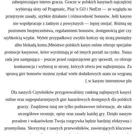
zabezpieczające interes gracza. Gracze w polskich kasynach najczęściej
wybierają sloty od Pragmatic, Play’n GO i NetEnt — ze względu na
przejrzyste zasady, szybkie działanie i różnorodność bonusów. Jeśli kasyno
nie współpracuje z żadnym z powyższych — lepiej omijać. Różnią się
poziomem bezpieczeństwa, regulaminem bonusów, dostępnością gier czy
szybkością wypłat. Wybór przypadkowy zwykle kończy się stratą pieniędzy
albo blokadą konta.|Mnóstwo polskich kasyn online oferuje specjalne
promocje kasynowe, które wyróżniają je od innych portali na rynku. Nasza
rada jest następująca – jeszcze przed rozpoczęciem gry sprawdź, co oferuje
konkurencja i wybieraj te strony, których oferta jest najhojniejsza. Za
sprawą gier bonusów możesz zyskać wiele dodatkowych szans na wygraną
w kasyno internetowe pln.}
{Dla naszych Czytelników przygotowaliśmy ranking najlepszych kasyn
online oraz najpopularniejszych gier hazardowych dostępnych dla polskich
graczy. Znajdziesz tutaj nie tylko podstawowe informacje, ale także
szczegółowe recenzje, opisy oraz zasady każdej gry. Dzięki naszym
poradom i wskazówkom Twoja rozgrywka będzie bardziej efektywna i
przemyślana. Skorzystaj z naszych przewodników, zawierających kluczowe