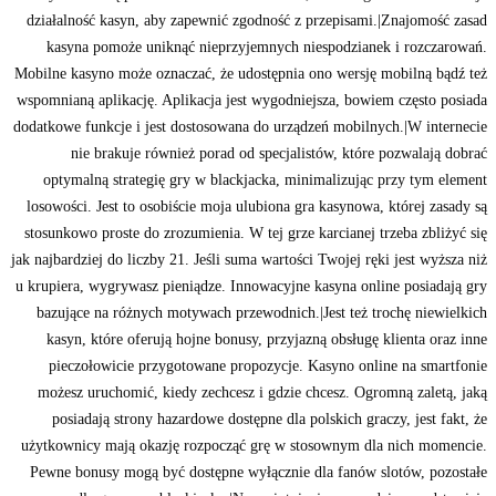
działalność kasyn, aby zapewnić zgodność z przepisami.|Znajomość zasad
kasyna pomoże uniknąć nieprzyjemnych niespodzianek i rozczarowań.
Mobilne kasyno może oznaczać, że udostępnia ono wersję mobilną bądź też
wspomnianą aplikację. Aplikacja jest wygodniejsza, bowiem często posiada
dodatkowe funkcje i jest dostosowana do urządzeń mobilnych.|W internecie
nie brakuje również porad od specjalistów, które pozwalają dobrać
optymalną strategię gry w blackjacka, minimalizując przy tym element
losowości. Jest to osobiście moja ulubiona gra kasynowa, której zasady są
stosunkowo proste do zrozumienia. W tej grze karcianej trzeba zbliżyć się
jak najbardziej do liczby 21. Jeśli suma wartości Twojej ręki jest wyższa niż
u krupiera, wygrywasz pieniądze. Innowacyjne kasyna online posiadają gry
bazujące na różnych motywach przewodnich.|Jest też trochę niewielkich
kasyn, które oferują hojne bonusy, przyjazną obsługę klienta oraz inne
pieczołowicie przygotowane propozycje. Kasyno online na smartfonie
możesz uruchomić, kiedy zechcesz i gdzie chcesz. Ogromną zaletą, jaką
posiadają strony hazardowe dostępne dla polskich graczy, jest fakt, że
użytkownicy mają okazję rozpocząć grę w stosownym dla nich momencie.
Pewne bonusy mogą być dostępne wyłącznie dla fanów slotów, pozostałe