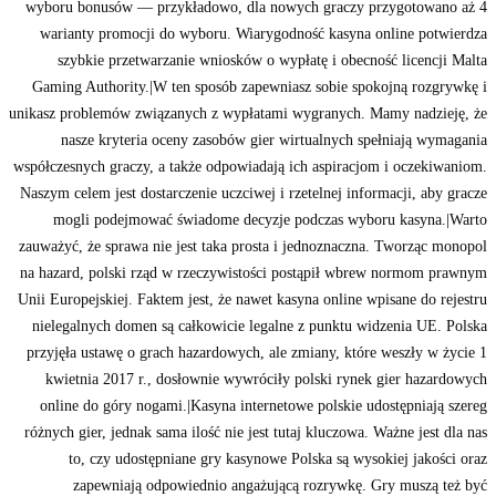
wyboru bonusów — przykładowo, dla nowych graczy przygotowano aż 4
warianty promocji do wyboru. Wiarygodność kasyna online potwierdza
szybkie przetwarzanie wniosków o wypłatę i obecność licencji Malta
Gaming Authority.|W ten sposób zapewniasz sobie spokojną rozgrywkę i
unikasz problemów związanych z wypłatami wygranych. Mamy nadzieję, że
nasze kryteria oceny zasobów gier wirtualnych spełniają wymagania
współczesnych graczy, a także odpowiadają ich aspiracjom i oczekiwaniom.
Naszym celem jest dostarczenie uczciwej i rzetelnej informacji, aby gracze
mogli podejmować świadome decyzje podczas wyboru kasyna.|Warto
zauważyć, że sprawa nie jest taka prosta i jednoznaczna. Tworząc monopol
na hazard, polski rząd w rzeczywistości postąpił wbrew normom prawnym
Unii Europejskiej. Faktem jest, że nawet kasyna online wpisane do rejestru
nielegalnych domen są całkowicie legalne z punktu widzenia UE. Polska
przyjęła ustawę o grach hazardowych, ale zmiany, które weszły w życie 1
kwietnia 2017 r., dosłownie wywróciły polski rynek gier hazardowych
online do góry nogami.|Kasyna internetowe polskie udostępniają szereg
różnych gier, jednak sama ilość nie jest tutaj kluczowa. Ważne jest dla nas
to, czy udostępniane gry kasynowe Polska są wysokiej jakości oraz
zapewniają odpowiednio angażującą rozrywkę. Gry muszą też być