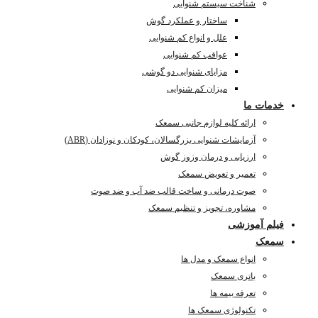
شناخت سیستم شنوایی
ساختار و عملکرد گوش
علل و انواع کم شنوایی
عواقب کم شنوایی
مزایای شنوایی دو گوشی
میزان کم شنوایی
خدمات ما
ارائه کلیه لوازم جانبی سمعک
آزمایشات شنوایی بزرگسالان، کودکان و نوزادان (ABR)
ارزیابی و درمان وزوز گوش
تعمیر و تعویض سمعک
صوت درمانی و ساخت قالب ضد آب و ضد صوت
مشاوره، تجویز و تنظیم سمعک
فیلم آموزشی
سمعک
انواع سمعک و مدل ها
باتری سمعک
تعرفه بیمه ها
تکنولوژی سمعک ها