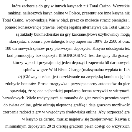
które zachęcają do gry w innych kasynach niż Total Casino. Wszystkie
rankingi najlepszych kasyn online w Polsce, prezentujące inne kasyna niż
Total Casino, wprowadzają Was w błąd, przez co możecie stracić pieniądze i
ponieść konsekwencje prawne. Jedyną legalną alternatywą dla Total Casino
są zakłady bukmacherskie na gry karciane.|Nowi użytkownicy mogą
skorzystać z bonusu powitalnego, który zapewnia 100% do 2500 zł oraz
100 darmowych spinów przy pierwszym depozycie. Kasyno udostępnia też
kod promocyjny bez depozytu BISONCASINO. Jest dostępny dla graczy,
którzy wpłacili przynajmniej jeden depozyt i zapewnia 50 darmowych
spinów w grze Wild Bison Charge (maksymalna wypłata to 125
zł).|Głównym celem jest oczekiwanie na zwycięską kombinację lub
zdobycie bonusów. Prosta rozgrywka i przystępne ceny automatów do gier
sprawiają, że są one najbardziej popularną formą rozrywki w witrynach
hazardowych. Wiele tradycyjnych automatów do gier zostało przeniesionych
do świata online, gdzie oferują ulepszoną grafikę i dają graczom możliwość
czerpania radości z gry w wygodnym środowisku online. Aby rozpocząć grę
w kasyno za darmo, musisz najpierw się zarejestrować.|Kasyna z
minimalnym depozytem 20 zł oferują graczom pełen dostęp do wszystkich