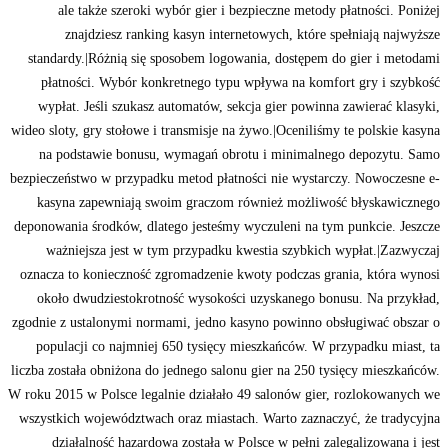
ale także szeroki wybór gier i bezpieczne metody płatności. Poniżej
znajdziesz ranking kasyn internetowych, które spełniają najwyższe
standardy.|Różnią się sposobem logowania, dostępem do gier i metodami
płatności. Wybór konkretnego typu wpływa na komfort gry i szybkość
wypłat. Jeśli szukasz automatów, sekcja gier powinna zawierać klasyki,
wideo sloty, gry stołowe i transmisje na żywo.|Oceniliśmy te polskie kasyna
na podstawie bonusu, wymagań obrotu i minimalnego depozytu. Samo
bezpieczeństwo w przypadku metod płatności nie wystarczy. Nowoczesne e-
kasyna zapewniają swoim graczom również możliwość błyskawicznego
deponowania środków, dlatego jesteśmy wyczuleni na tym punkcie. Jeszcze
ważniejsza jest w tym przypadku kwestia szybkich wypłat.|Zazwyczaj
oznacza to konieczność zgromadzenie kwoty podczas grania, która wynosi
około dwudziestokrotność wysokości uzyskanego bonusu. Na przykład,
zgodnie z ustalonymi normami, jedno kasyno powinno obsługiwać obszar o
populacji co najmniej 650 tysięcy mieszkańców. W przypadku miast, ta
liczba została obniżona do jednego salonu gier na 250 tysięcy mieszkańców.
W roku 2015 w Polsce legalnie działało 49 salonów gier, rozlokowanych we
wszystkich województwach oraz miastach. Warto zaznaczyć, że tradycyjna
działalność hazardowa została w Polsce w pełni zalegalizowana i jest