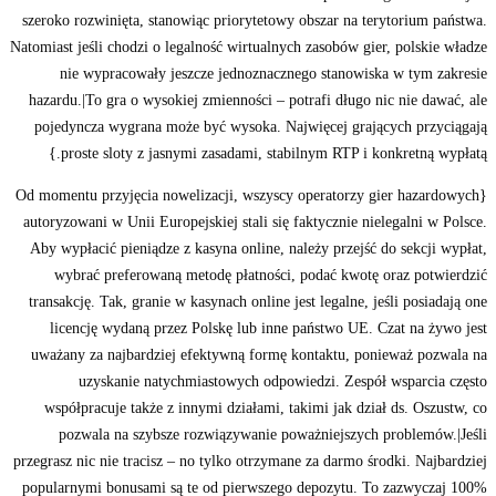
szeroko rozwinięta, stanowiąc priorytetowy obszar na terytorium państwa.
Natomiast jeśli chodzi o legalność wirtualnych zasobów gier, polskie władze
nie wypracowały jeszcze jednoznacznego stanowiska w tym zakresie
hazardu.|To gra o wysokiej zmienności – potrafi długo nic nie dawać, ale
pojedyncza wygrana może być wysoka. Najwięcej grających przyciągają
proste sloty z jasnymi zasadami, stabilnym RTP i konkretną wypłatą.}
{Od momentu przyjęcia nowelizacji, wszyscy operatorzy gier hazardowych
autoryzowani w Unii Europejskiej stali się faktycznie nielegalni w Polsce.
Aby wypłacić pieniądze z kasyna online, należy przejść do sekcji wypłat,
wybrać preferowaną metodę płatności, podać kwotę oraz potwierdzić
transakcję. Tak, granie w kasynach online jest legalne, jeśli posiadają one
licencję wydaną przez Polskę lub inne państwo UE. Czat na żywo jest
uważany za najbardziej efektywną formę kontaktu, ponieważ pozwala na
uzyskanie natychmiastowych odpowiedzi. Zespół wsparcia często
współpracuje także z innymi działami, takimi jak dział ds. Oszustw, co
pozwala na szybsze rozwiązywanie poważniejszych problemów.|Jeśli
przegrasz nic nie tracisz – no tylko otrzymane za darmo środki. Najbardziej
popularnymi bonusami są te od pierwszego depozytu. To zazwyczaj 100%