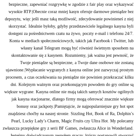
bezpieczne, zapewniać rozgrywkę w zgodzie z fair play oraz wykazywać
wysokie RTP.|Obecnie coraz mniej kasyn oferuje darmowe pieniądze bez
depozytu, więc jeśli masz taką możliwość, zdecydowanie powinieneś z niej
skorzystać. Idealnie byłoby, gdyby przedstawiciele legalnego kasyna byli
dostępni za pośrednictwem czatu na żywo, poczty e-mail i telefonu 24/7.
Konta w mediach społecznościowych, takich jak Facebook i Twitter, lub
własny kanał Telegram mogą być również świetnym sposobem na
skontaktowanie się z kasynem. Rozumiemy, jak ważna jest pewność, że
Twoje pieniądze są bezpieczne, a Twoje dane osobowe nie zostaną
ujawnione.|Wypłacanie wygranych z kasyna online jest zazwyczaj prostym
procesem, a czas oczekiwania na pieniądze nie powinien przekraczać kilku
dni. Kolejnym ważnym oraz przekonującym powodem do gry online są
większe wygrane. Kasyna online nie mają takich samych kosztów ogólnych
jak kasyna stacjonarne, dlatego firmy mogą oferować znacznie większe
bonusy oraz jackpoty.|Pamiętajcie, że najpopularniejsze gry hot spot
znajdziesz choćby na naszej stronie. Sizzling Hot, Book of Ra, Dolphin’s
Pearl, Lucky Lady’s Charm, Magic Fruits czy Ultra Hot. My polecamy
zwłaszcza przepiękne gry z serii BF Games, zwłaszcza Alice in Wonderland.
Jesteśmy doświadczonym zespołem graczy, którzy postanowili stworzyć