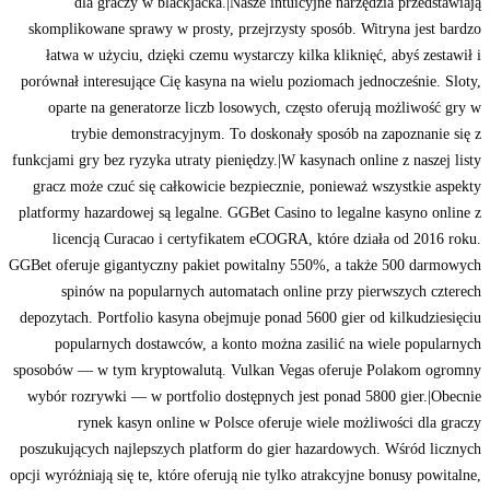
dla graczy w blackjacka.|Nasze intuicyjne narzędzia przedstawiają
skomplikowane sprawy w prosty, przejrzysty sposób. Witryna jest bardzo
łatwa w użyciu, dzięki czemu wystarczy kilka kliknięć, abyś zestawił i
porównał interesujące Cię kasyna na wielu poziomach jednocześnie. Sloty,
oparte na generatorze liczb losowych, często oferują możliwość gry w
trybie demonstracyjnym. To doskonały sposób na zapoznanie się z
funkcjami gry bez ryzyka utraty pieniędzy.|W kasynach online z naszej listy
gracz może czuć się całkowicie bezpiecznie, ponieważ wszystkie aspekty
platformy hazardowej są legalne. GGBet Casino to legalne kasyno online z
licencją Curacao i certyfikatem eCOGRA, które działa od 2016 roku.
GGBet oferuje gigantyczny pakiet powitalny 550%, a także 500 darmowych
spinów na popularnych automatach online przy pierwszych czterech
depozytach. Portfolio kasyna obejmuje ponad 5600 gier od kilkudziesięciu
popularnych dostawców, a konto można zasilić na wiele popularnych
sposobów — w tym kryptowalutą. Vulkan Vegas oferuje Polakom ogromny
wybór rozrywki — w portfolio dostępnych jest ponad 5800 gier.|Obecnie
rynek kasyn online w Polsce oferuje wiele możliwości dla graczy
poszukujących najlepszych platform do gier hazardowych. Wśród licznych
opcji wyróżniają się te, które oferują nie tylko atrakcyjne bonusy powitalne,