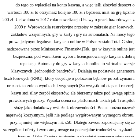
do tego co wpłaciłeś na konto kasyna, a więc jeśli złożyłeś depozyt o
wartości 100 zł to otrzymasz kolejne 100 zł i będziesz miał na grę łącznie
200 zł. Uchwalona w 2017 roku nowelizacja Ustawy o grach hazardowych z
2009 r. Wprowadziła restrykcyjne przepisy w zakresie gier losowych,
zakładów wzajemnych, gry w karty i gry na automatach. Na mocy tego
prawa jedynym legalnym kasynem online w Polsce zostało Total Casino,
nadzorowane przez Ministerstwo Finansów.|Tak, gra w kasynie online jest
bezpieczna, pod warunkiem wyboru licencjonowanego kasyna z dobrą
reputacją. Automaty do gry w kasynach online to wirtualne wersje
klasycznych „jednorękich bandytów”. Działają na podstawie generatora
liczb losowych (RNG), który decyduje o położeniu bębnów po zatrzymaniu
oraz ostatecznie o wynikach i wygranych.|Za wszystkimi etapami recenzji
kasyn stoi silny zespół ekspertów, ale bierzemy także pod uwagę opinie
prawdziwych graczy. Wysoka ocena na platformach takich jak Trustpilot
służy jako dodatkowy wskaźnik niezawodności. Bonus można nazwać
naprawdę korzystnym, jeśli nie podlega wygórowanym wymogom obrotu,
przynajmniej nie większym niż x50. Dlatego zawsze zapoznajemy się ze
szczegółami oferty i zwracamy uwagę na potencjalne trudności w uzyskaniu