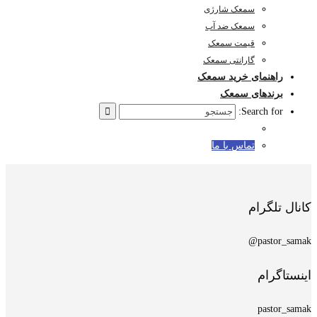
سمعک شارژی
سمعک ضد آب
قیمت سمعک
گارانتی سمعک
راهنمای خرید سمعک
برندهای سمعک
Search for:
تماس با ما
کانال تلگرام
pastor_samak@
اینستاگرام
pastor_samak