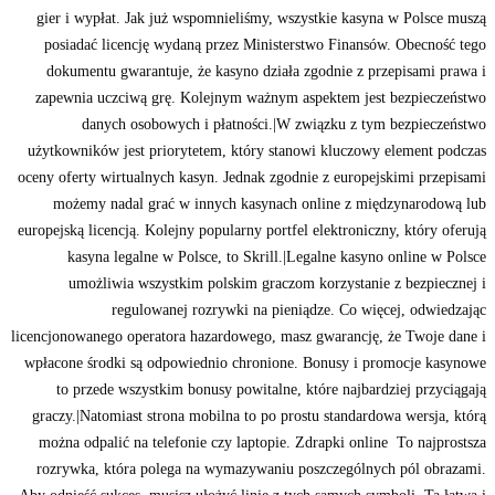
gier i wypłat. Jak już wspomnieliśmy, wszystkie kasyna w Polsce muszą
posiadać licencję wydaną przez Ministerstwo Finansów. Obecność tego
dokumentu gwarantuje, że kasyno działa zgodnie z przepisami prawa i
zapewnia uczciwą grę. Kolejnym ważnym aspektem jest bezpieczeństwo
danych osobowych i płatności.|W związku z tym bezpieczeństwo
użytkowników jest priorytetem, który stanowi kluczowy element podczas
oceny oferty wirtualnych kasyn. Jednak zgodnie z europejskimi przepisami
możemy nadal grać w innych kasynach online z międzynarodową lub
europejską licencją. Kolejny popularny portfel elektroniczny, który oferują
kasyna legalne w Polsce, to Skrill.|Legalne kasyno online w Polsce
umożliwia wszystkim polskim graczom korzystanie z bezpiecznej i
regulowanej rozrywki na pieniądze. Co więcej, odwiedzając
licencjonowanego operatora hazardowego, masz gwarancję, że Twoje dane i
wpłacone środki są odpowiednio chronione. Bonusy i promocje kasynowe
to przede wszystkim bonusy powitalne, które najbardziej przyciągają
graczy.|Natomiast strona mobilna to po prostu standardowa wersja, którą
można odpalić na telefonie czy laptopie. Zdrapki online To najprostsza
rozrywka, która polega na wymazywaniu poszczególnych pól obrazami.