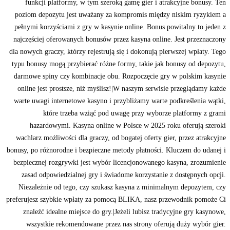
funkcji platformy, w tym szeroką gamę gier i atrakcyjne bonusy. Ten
poziom depozytu jest uważany za kompromis między niskim ryzykiem a
pełnymi korzyściami z gry w kasynie online. Bonus powitalny to jeden z
najczęściej oferowanych bonusów przez kasyna online. Jest przeznaczony
dla nowych graczy, którzy rejestrują się i dokonują pierwszej wpłaty. Tego
typu bonusy mogą przybierać różne formy, takie jak bonusy od depozytu,
darmowe spiny czy kombinacje obu. Rozpoczęcie gry w polskim kasynie
online jest prostsze, niż myślisz!|W naszym serwisie przeglądamy każde
warte uwagi internetowe kasyno i przybliżamy warte podkreślenia wątki,
które trzeba wziąć pod uwagę przy wyborze platformy z grami
hazardowymi. Kasyna online w Polsce w 2025 roku oferują szeroki
wachlarz możliwości dla graczy, od bogatej oferty gier, przez atrakcyjne
bonusy, po różnorodne i bezpieczne metody płatności. Kluczem do udanej i
bezpiecznej rozgrywki jest wybór licencjonowanego kasyna, zrozumienie
zasad odpowiedzialnej gry i świadome korzystanie z dostępnych opcji.
Niezależnie od tego, czy szukasz kasyna z minimalnym depozytem, czy
preferujesz szybkie wpłaty za pomocą BLIKA, nasz przewodnik pomoże Ci
znaleźć idealne miejsce do gry.|Jeżeli lubisz tradycyjne gry kasynowe,
wszystkie rekomendowane przez nas strony oferują duży wybór gier.