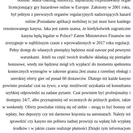
bonusu. Malta Gaming Authority, najbardziej rozpoznawalny organ
licencjonujący gry hazardowe online w Europie. Założony w 2001 roku,
był jednym z pierwszych organów regulacyjnych nadzorujących hazard
online.|Posiadanie aplikacji mobilnej to już must have każdego
renomowanego kasyna. Jaka jest zatem szansa, że kiedykolwiek zagraniczne
kasyna będą legalne w Polsce? Zatem Ministerstwo Finansów nie
zrezygnuje w najbliższym czasie z wprowadzonych w 2017 roku regulacji.
Pełny dostęp do własnych pieniędzy będziesz miał zawsze pod pewnymi
warunkami. Jeżeli na część twoich środków składają się pieniądze
bonusowe, wtedy nie będziesz mógł ich wypłacić do momentu spełnienia
koniecznych wymogów w zakresie grania.|Jest znana z rzetelnej obsługi i
szerokiej oferty gier od ponad 60 dostawców. Dlatego też każde kasyno
powinno posiadać czat na żywo, a więc możliwość uzyskania od konsultanta
szybkiej odpowiedzi na zadane pytanie. Czat powinien być profesjonalny i
dostępny 24/7, albo przynajmniej od wczesnych do późnych godzin, także
w weekendy. Oferty powitalne różnią się od siebie – mogą to być bonusy od
wpłaty, bez depozyty czy też darmowe kręcenia na automatach. Należy też
sprawdzić czy kasyno nie pobiera żadnej prowizji za wpłatę lub wypłatę
środków i w jakim czasie realizuje płatności.|Dzięki tym informacjom