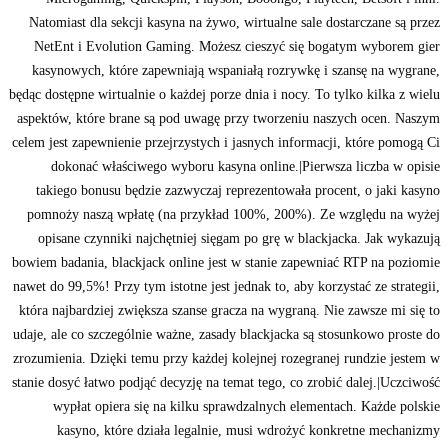
Natomiast dla sekcji kasyna na żywo, wirtualne sale dostarczane są przez
NetEnt i Evolution Gaming. Możesz cieszyć się bogatym wyborem gier
kasynowych, które zapewniają wspaniałą rozrywkę i szansę na wygrane,
będąc dostępne wirtualnie o każdej porze dnia i nocy. To tylko kilka z wielu
aspektów, które brane są pod uwagę przy tworzeniu naszych ocen. Naszym
celem jest zapewnienie przejrzystych i jasnych informacji, które pomogą Ci
dokonać właściwego wyboru kasyna online.|Pierwsza liczba w opisie
takiego bonusu będzie zazwyczaj reprezentowała procent, o jaki kasyno
pomnoży naszą wpłatę (na przykład 100%, 200%). Ze względu na wyżej
opisane czynniki najchętniej sięgam po grę w blackjacka. Jak wykazują
bowiem badania, blackjack online jest w stanie zapewniać RTP na poziomie
nawet do 99,5%! Przy tym istotne jest jednak to, aby korzystać ze strategii,
która najbardziej zwiększa szanse gracza na wygraną. Nie zawsze mi się to
udaje, ale co szczególnie ważne, zasady blackjacka są stosunkowo proste do
zrozumienia. Dzięki temu przy każdej kolejnej rozegranej rundzie jestem w
stanie dosyć łatwo podjąć decyzję na temat tego, co zrobić dalej.|Uczciwość
wypłat opiera się na kilku sprawdzalnych elementach. Każde polskie
kasyno, które działa legalnie, musi wdrożyć konkretne mechanizmy