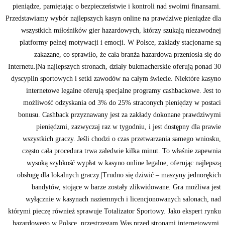
pieniądze, pamiętając o bezpieczeństwie i kontroli nad swoimi finansami.
Przedstawiamy wybór najlepszych kasyn online na prawdziwe pieniądze dla
wszystkich miłośników gier hazardowych, którzy szukają niezawodnej
platformy pełnej motywacji i emocji. W Polsce, zakłady stacjonarne są
zakazane, co sprawiło, że cała branża hazardowa przeniosła się do
Internetu.|Na najlepszych stronach, działy bukmacherskie oferują ponad 30
dyscyplin sportowych i setki zawodów na całym świecie. Niektóre kasyno
internetowe legalne oferują specjalne programy cashbackowe. Jest to
możliwość odzyskania od 3% do 25% straconych pieniędzy w postaci
bonusu. Cashback przyznawany jest za zakłady dokonane prawdziwymi
pieniędzmi, zazwyczaj raz w tygodniu, i jest dostępny dla prawie
wszystkich graczy. Jeśli chodzi o czas przetwarzania samego wniosku,
często cała procedura trwa zaledwie kilka minut. To właśnie zapewnia
wysoką szybkość wypłat w kasyno online legalne, oferując najlepszą
obsługę dla lokalnych graczy.|Trudno się dziwić – maszyny jednorękich
bandytów, stojące w barze zostały zlikwidowane. Gra możliwa jest
wyłącznie w kasynach naziemnych i licencjonowanych salonach, nad
którymi pieczę również sprawuje Totalizator Sportowy. Jako ekspert rynku
hazardowego w Polsce, przestrzegam Was przed stronami internetowymi,