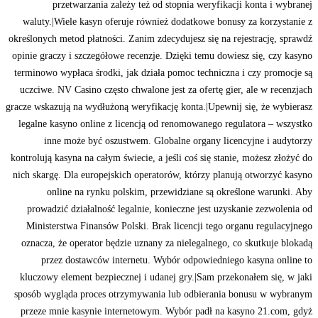
przetwarzania zależy też od stopnia weryfikacji konta i wybranej
waluty.|Wiele kasyn oferuje również dodatkowe bonusy za korzystanie z
określonych metod płatności. Zanim zdecydujesz się na rejestrację, sprawdź
opinie graczy i szczegółowe recenzje. Dzięki temu dowiesz się, czy kasyno
terminowo wypłaca środki, jak działa pomoc techniczna i czy promocje są
uczciwe. NV Casino często chwalone jest za ofertę gier, ale w recenzjach
gracze wskazują na wydłużoną weryfikację konta.|Upewnij się, że wybierasz
legalne kasyno online z licencją od renomowanego regulatora – wszystko
inne może być oszustwem. Globalne organy licencyjne i audytorzy
kontrolują kasyna na całym świecie, a jeśli coś się stanie, możesz złożyć do
nich skargę. Dla europejskich operatorów, którzy planują otworzyć kasyno
online na rynku polskim, przewidziane są określone warunki. Aby
prowadzić działalność legalnie, konieczne jest uzyskanie zezwolenia od
Ministerstwa Finansów Polski. Brak licencji tego organu regulacyjnego
oznacza, że operator będzie uznany za nielegalnego, co skutkuje blokadą
przez dostawców internetu. Wybór odpowiedniego kasyna online to
kluczowy element bezpiecznej i udanej gry.|Sam przekonałem się, w jaki
sposób wygląda proces otrzymywania lub odbierania bonusu w wybranym
przeze mnie kasynie internetowym. Wybór padł na kasyno 21.com, gdyż