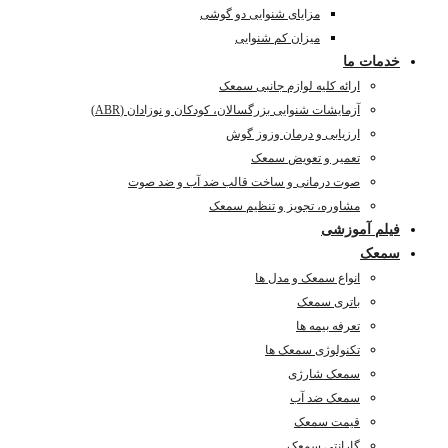
مزایای شنوایی دو گوشی
میزان کم شنوایی
خدمات ما
ارائه کلیه لوازم جانبی سمعک
آزمایشات شنوایی بزرگسالان، کودکان و نوزادان (ABR)
ارزیابی و درمان وزوز گوش
تعمیر و تعویض سمعک
صوت درمانی و ساخت قالب ضد آب و ضد صوت
مشاوره، تجویز و تنظیم سمعک
فیلم آموزشی
سمعک
انواع سمعک و مدل ها
باتری سمعک
تعرفه بیمه ها
تکنولوژی سمعک ها
سمعک شارژی
سمعک ضد آب
قیمت سمعک
گارانتی سمعک