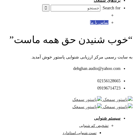
برندهای سمعک
Search for:
تماس با ما
“خوب شنیدن حق همه ماست”
به سایت رسمی مرکز ارزیابی شنوایی پاستور خوش آمدید.
dehghan.audio@yahoo.com
02156128665
09196714723
سیستم شنوایی
تشخیص کم شنوایی
تست شنوایی استاندارد