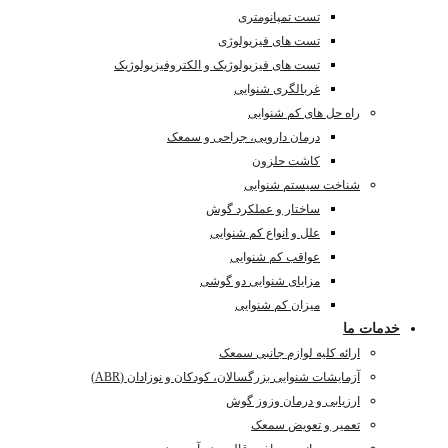
تست تمپانومتری
تست های فیزیولوژی
تست های فیزیولوژیک و الکتروفیزیولوژیک
غربالگری شنوایی
راه حل های کم شنوایی
درمان دارویی، جراحی و سمعک
کاشت حلزون
شناخت سیستم شنوایی
ساختار و عملکرد گوش
علل و انواع کم شنوایی
عواقب کم شنوایی
مزایای شنوایی دو گوشی
میزان کم شنوایی
خدمات ما
ارائه کلیه لوازم جانبی سمعک
آزمایشات شنوایی بزرگسالان، کودکان و نوزادان (ABR)
ارزیابی و درمان وزوز گوش
تعمیر و تعویض سمعک