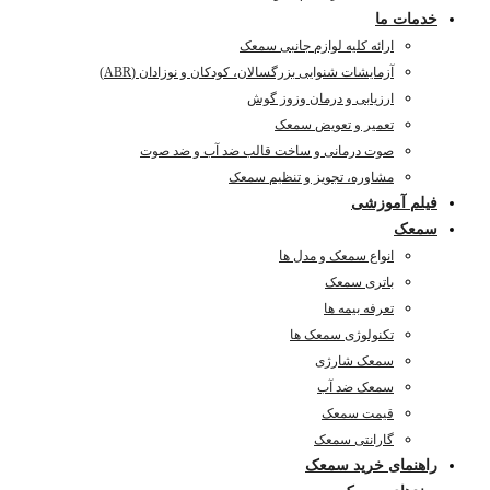
خدمات ما
ارائه کلیه لوازم جانبی سمعک
آزمایشات شنوایی بزرگسالان، کودکان و نوزادان (ABR)
ارزیابی و درمان وزوز گوش
تعمیر و تعویض سمعک
صوت درمانی و ساخت قالب ضد آب و ضد صوت
مشاوره، تجویز و تنظیم سمعک
فیلم آموزشی
سمعک
انواع سمعک و مدل ها
باتری سمعک
تعرفه بیمه ها
تکنولوژی سمعک ها
سمعک شارژی
سمعک ضد آب
قیمت سمعک
گارانتی سمعک
راهنمای خرید سمعک