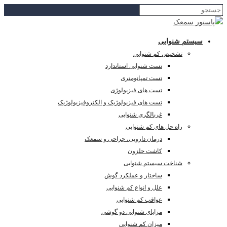
سیستم شنوایی
تشخیص کم شنوایی
تست شنوایی استاندارد
تست تمپانومتری
تست های فیزیولوژی
تست های فیزیولوژیک و الکتروفیزیولوژیک
غربالگری شنوایی
راه حل های کم شنوایی
درمان دارویی، جراحی و سمعک
کاشت حلزون
شناخت سیستم شنوایی
ساختار و عملکرد گوش
علل و انواع کم شنوایی
عواقب کم شنوایی
مزایای شنوایی دو گوشی
میزان کم شنوایی