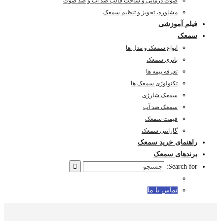
صوت درمانی و ساخت قالب ضد آب و ضد صوت
مشاوره، تجویز و تنظیم سمعک
فیلم آموزشی
سمعک
انواع سمعک و مدل ها
باتری سمعک
تعرفه بیمه ها
تکنولوژی سمعک ها
سمعک شارژی
سمعک ضد آب
قیمت سمعک
گارانتی سمعک
راهنمای خرید سمعک
برندهای سمعک
Search for:
تماس با ما