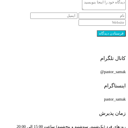
کانال تلگرام
pastor_samak@
اینستاگرام
pastor_samak
زمان پذیرش
روزهای فرد (یک‌شنبه، سه‌شنبه و پنج‌شنبه) ساعت 15:00 الی 20:00