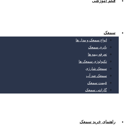
فیلم آموزشی
سمعک
انواع سمعک و مدل ها
باتری سمعک
تعرفه بیمه ها
تکنولوژی سمعک ها
سمعک شارژی
سمعک ضد آب
قیمت سمعک
گارانتی سمعک
راهنمای خرید سمعک