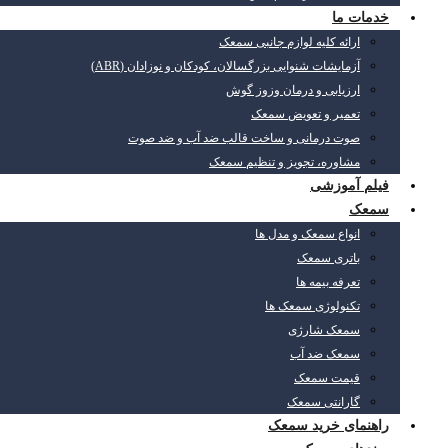
خدمات ما
ارائه کلیه لوازم جانبی سمعک
آزمایشات شنوایی بزرگسالان، کودکان و نوزادان (ABR)
ارزیابی و درمان وزوز گوش
تعمیر و تعویض سمعک
صوت درمانی و ساخت قالب ضد آب و ضد صوت
مشاوره، تجویز و تنظیم سمعک
فیلم آموزشی
سمعک
انواع سمعک و مدل ها
باتری سمعک
تعرفه بیمه ها
تکنولوژی سمعک ها
سمعک شارژی
سمعک ضد آب
قیمت سمعک
گارانتی سمعک
راهنمای خرید سمعک