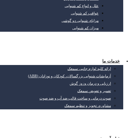
علل و انواع کم شنوایی
عواقب کم شنوایی
مزایای شنوایی دو گوشی
میزان کم شنوایی
خدمات ما
ارائه کلیه لوازم جانبی سمعک
آزمایشات شنوایی بزرگسالان، کودکان و نوزادان (ABR)
ارزیابی و درمان وزوز گوش
تعمیر و تعویض سمعک
صوت درمانی و ساخت قالب ضد آب و ضد صوت
مشاوره، تجویز و تنظیم سمعک