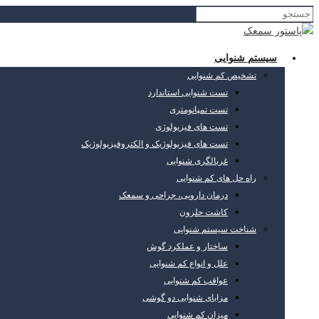
سیستم شنوایی
تشخیص کم شنوایی
تست شنوایی استاندارد
تست تمپانومتری
تست های فیزیولوژی
تست های فیزیولوژیک و الکتروفیزیولوژیک
غربالگری شنوایی
راه حل های کم شنوایی
درمان دارویی، جراحی و سمعک
کاشت حلزون
شناخت سیستم شنوایی
ساختار و عملکرد گوش
علل و انواع کم شنوایی
عواقب کم شنوایی
مزایای شنوایی دو گوشی
میزان کم شنوایی