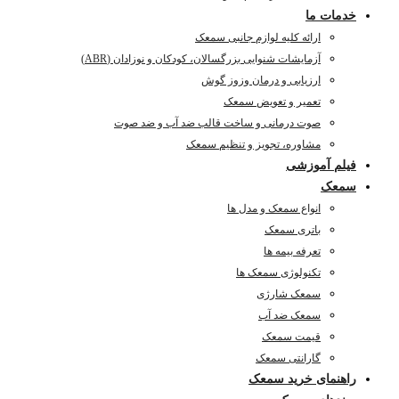
خدمات ما
ارائه کلیه لوازم جانبی سمعک
آزمایشات شنوایی بزرگسالان، کودکان و نوزادان (ABR)
ارزیابی و درمان وزوز گوش
تعمیر و تعویض سمعک
صوت درمانی و ساخت قالب ضد آب و ضد صوت
مشاوره، تجویز و تنظیم سمعک
فیلم آموزشی
سمعک
انواع سمعک و مدل ها
باتری سمعک
تعرفه بیمه ها
تکنولوژی سمعک ها
سمعک شارژی
سمعک ضد آب
قیمت سمعک
گارانتی سمعک
راهنمای خرید سمعک