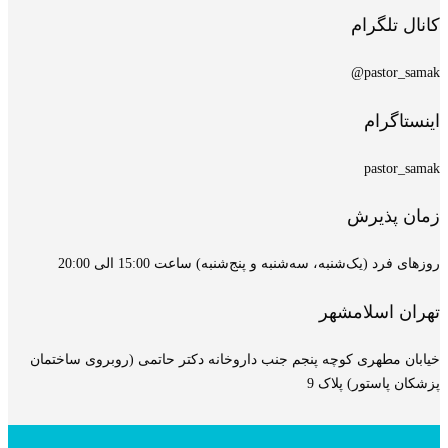
کانال تلگرام
pastor_samak@
اینستاگرام
pastor_samak
زمان پذیرش
روزهای فرد (یک‌شنبه، سه‌شنبه و پنج‌شنبه) ساعت 15:00 الی 20:00
تهران اسلامشهر
خیابان مطهری کوچه پنجم جنب داروخانه دکتر حاتمی (روبروی ساختمان
پزشکان پاستور) پلاک 9