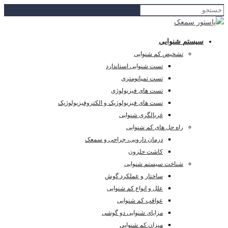
سیستم شنوایی
تشخیص کم شنوایی
تست شنوایی استاندارد
تست تمپانومتری
تست های فیزیولوژی
تست های فیزیولوژیک و الکتروفیزیولوژیک
غربالگری شنوایی
راه حل های کم شنوایی
درمان دارویی، جراحی و سمعک
کاشت حلزون
شناخت سیستم شنوایی
ساختار و عملکرد گوش
علل و انواع کم شنوایی
عواقب کم شنوایی
مزایای شنوایی دو گوشی
میزان کم شنوایی