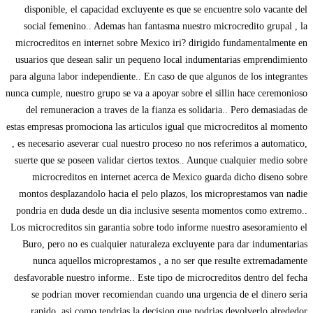
disponible, el capacidad excluyente es que se encuentre solo vacante del
social femenino.. Ademas han fantasma nuestro microcredito grupal , la
microcreditos en internet sobre Mexico iri? dirigido fundamentalmente en
usuarios que desean salir un pequeno local indumentarias emprendimiento
para alguna labor independiente.. En caso de que algunos de los integrantes
nunca cumple, nuestro grupo se va a apoyar sobre el silli­n hace ceremonioso
del remuneracion a traves de la fianza es solidaria.. Pero demasiadas de
estas empresas promociona las articulos igual que microcreditos al momento
, es necesario aseverar cual nuestro proceso no nos referimos a automatico,
suerte que se poseen validar ciertos textos.. Aunque cualquier medio sobre
microcreditos en internet acerca de Mexico guarda dicho diseno sobre
montos desplazandolo hacia el pelo plazos, los microprestamos van nadie
pondri­a en duda desde un dia inclusive sesenta momentos como extremo..
Los microcreditos sin garantia sobre todo informe nuestro asesoramiento el
Buro, pero no es cualquier naturaleza excluyente para dar indumentarias
nunca aquellos microprestamos , a no ser que resulte extremadamente
desfavorable nuestro informe.. Este tipo de microcreditos dentro del fecha
se podri­an mover recomiendan cuando una urgencia de el dinero seri­a
rapido, asi­ como tendri­as la decision que podrias devolverlo alrededor