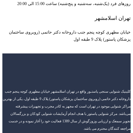
روزهای فرد (یک‌شنبه، سه‌شنبه و پنج‌شنبه) ساعت 15:00 الی 20:00
تهران اسلامشهر
خیابان مطهری کوچه پنجم جنب داروخانه دکتر حاتمی (روبروی ساختمان
پزشکان پاستور) پلاک 9 طبقه اول
کلینیک شنوایی سنجی پاستـور واقع در تهران اسلامشهر خیابان مطهری کوچه پنجم جنب
داروخانه دکتر حاتمی (روبروی ساختمان پزشکان پاستور) پلاک 9 طبقه اول، یکی از بهترین
مراکز شنوایی موجود در تهران است که مجهز به کادر مجرب و تجهیزات پیشرفته
می‌باشد. مرکز شنوایی پاستور با هدف انجام آزمایشات شنوایی کودکان و بزرگسالان
تجویز سمعک و ارزیابی وزوزگوش از سال 1389 فعالیت خود را آغاز نموده و در خدمت
مراجعه کنندگان محترم می باشد.