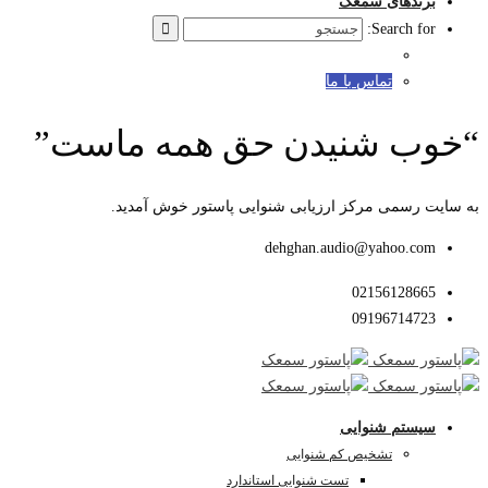
برندهای سمعک
Search for:
تماس با ما
“خوب شنیدن حق همه ماست”
به سایت رسمی مرکز ارزیابی شنوایی پاستور خوش آمدید.
dehghan.audio@yahoo.com
02156128665
09196714723
سیستم شنوایی
تشخیص کم شنوایی
تست شنوایی استاندارد