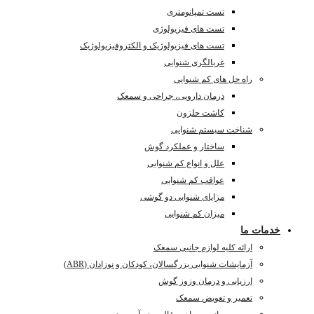
تست تمپانومتری
تست های فیزیولوژی
تست های فیزیولوژیک و الکتروفیزیولوژیک
غربالگری شنوایی
راه حل های کم شنوایی
درمان دارویی، جراحی و سمعک
کاشت حلزون
شناخت سیستم شنوایی
ساختار و عملکرد گوش
علل و انواع کم شنوایی
عواقب کم شنوایی
مزایای شنوایی دو گوشی
میزان کم شنوایی
خدمات ما
ارائه کلیه لوازم جانبی سمعک
آزمایشات شنوایی بزرگسالان، کودکان و نوزادان (ABR)
ارزیابی و درمان وزوز گوش
تعمیر و تعویض سمعک