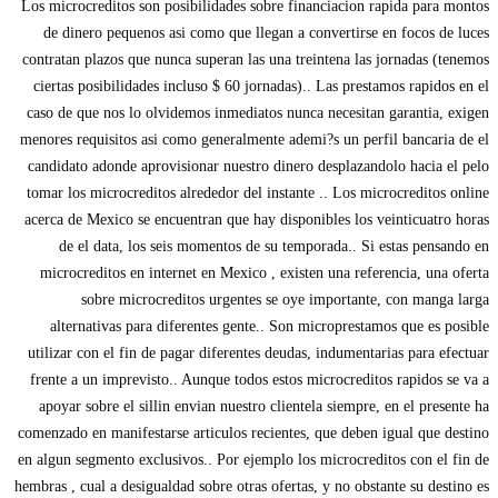
Los microcreditos son posibilidades sobre financiacion rapida para montos
de dinero pequenos asi­ como que llegan a convertirse en focos de luces
contratan plazos que nunca superan las una treintena las jornadas (tenemos
ciertas posibilidades incluso $ 60 jornadas).. Las prestamos rapidos en el
caso de que nos lo olvidemos inmediatos nunca necesitan garantia, exigen
menores requisitos asi­ como generalmente ademi?s un perfil bancaria de el
candidato adonde aprovisionar nuestro dinero desplazandolo hacia el pelo
tomar los microcreditos alrededor del instante .. Los microcreditos online
acerca de Mexico se encuentran que hay disponibles los veinticuatro horas
de el data, los seis momentos de su temporada.. Si estas pensando en
microcreditos en internet en Mexico , existen una referencia, una oferta
sobre microcreditos urgentes se oye importante, con manga larga
alternativas para diferentes gente.. Son microprestamos que es posible
utilizar con el fin de pagar diferentes deudas, indumentarias para efectuar
frente a un imprevisto.. Aunque todos estos microcreditos rapidos se va a
apoyar sobre el silli­n envian nuestro clientela siempre, en el presente ha
comenzado en manifestarse articulos recientes, que deben igual que destino
en algun segmento exclusivos.. Por ejemplo los microcreditos con el fin de
hembras , cual a desigualdad sobre otras ofertas, y no obstante su destino es