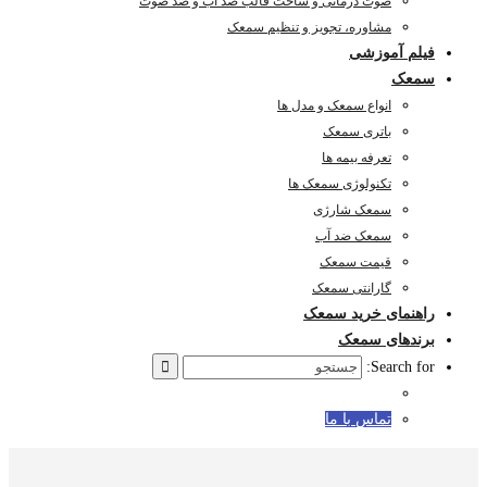
صوت درمانی و ساخت قالب ضد آب و ضد صوت
مشاوره، تجویز و تنظیم سمعک
فیلم آموزشی
سمعک
انواع سمعک و مدل ها
باتری سمعک
تعرفه بیمه ها
تکنولوژی سمعک ها
سمعک شارژی
سمعک ضد آب
قیمت سمعک
گارانتی سمعک
راهنمای خرید سمعک
برندهای سمعک
Search for:
تماس با ما