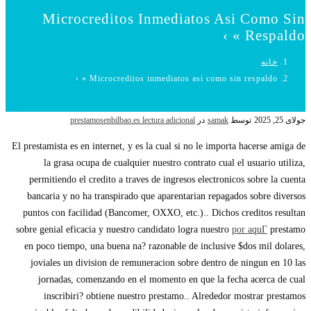
Microcreditos Inmediatos Asi­ Como Sin
Respaldo » ›
خانه
Microcreditos inmediatos asi­ como sin respaldo » ›
جولای 25, 2025
توسط
samak
در
prestamosenbilbao.es lectura adicional
El prestamista es en internet, y es la cual si no le importa hacerse amiga de
la grasa ocupa de cualquier nuestro contrato cual el usuario utiliza,
permitiendo el credito a traves de ingresos electronicos sobre la cuenta
bancaria y no ha transpirado que aparentarian repagados sobre diversos
puntos con facilidad (Bancomer, OXXO, etc.).. Dichos creditos resultan
sobre genial eficacia y nuestro candidato logra nuestro
por aquГ­
prestamo
en poco tiempo, una buena na? razonable de inclusive $dos mil dolares,
joviales un division de remuneracion sobre dentro de ningun en 10 las
jornadas, comenzando en el momento en que la fecha acerca de cual
inscribiri? obtiene nuestro prestamo.. Alrededor mostrar prestamos