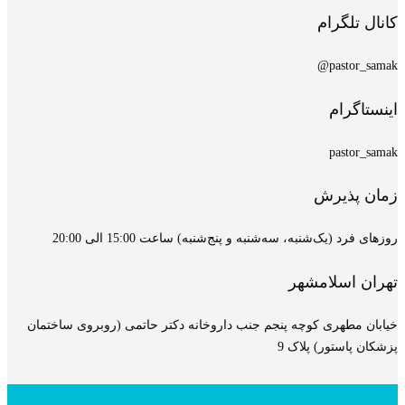
کانال تلگرام
pastor_samak@
اینستاگرام
pastor_samak
زمان پذیرش
روزهای فرد (یک‌شنبه، سه‌شنبه و پنج‌شنبه) ساعت 15:00 الی 20:00
تهران اسلامشهر
خیابان مطهری کوچه پنجم جنب داروخانه دکتر حاتمی (روبروی ساختمان
پزشکان پاستور) پلاک 9