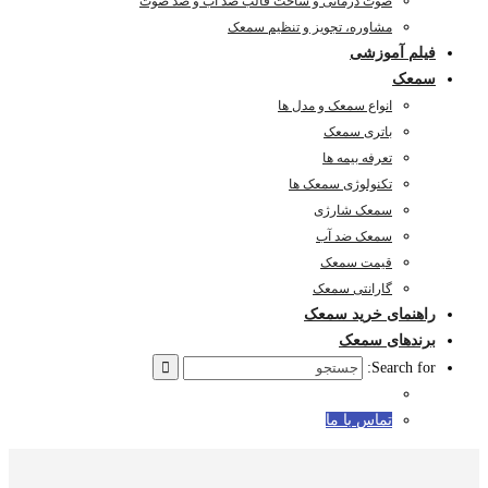
صوت درمانی و ساخت قالب ضد آب و ضد صوت
مشاوره، تجویز و تنظیم سمعک
فیلم آموزشی
سمعک
انواع سمعک و مدل ها
باتری سمعک
تعرفه بیمه ها
تکنولوژی سمعک ها
سمعک شارژی
سمعک ضد آب
قیمت سمعک
گارانتی سمعک
راهنمای خرید سمعک
برندهای سمعک
Search for:
تماس با ما