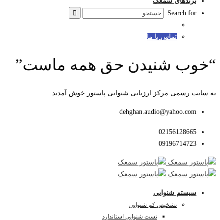
برندهای سمعک
Search for:
تماس با ما
“خوب شنیدن حق همه ماست”
به سایت رسمی مرکز ارزیابی شنوایی پاستور خوش آمدید.
dehghan.audio@yahoo.com
02156128665
09196714723
سیستم شنوایی
تشخیص کم شنوایی
تست شنوایی استاندارد