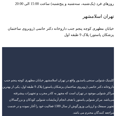
روزهای فرد (یک‌شنبه، سه‌شنبه و پنج‌شنبه) ساعت 15:00 الی 20:00
تهران اسلامشهر
خیابان مطهری کوچه پنجم جنب داروخانه دکتر حاتمی (روبروی ساختمان
پزشکان پاستور) پلاک 9 طبقه اول
کلینیک شنوایی سنجی پاستـور واقع در تهران اسلامشهر خیابان مطهری کوچه پنجم جنب
داروخانه دکتر حاتمی (روبروی ساختمان پزشکان پاستور) پلاک 9 طبقه اول، یکی از بهترین
مراکز شنوایی موجود در تهران است که مجهز به کادر مجرب و تجهیزات پیشرفته
می‌باشد. مرکز شنوایی پاستور با هدف انجام آزمایشات شنوایی کودکان و بزرگسالان
تجویز سمعک و ارزیابی وزوزگوش از سال 1389 فعالیت خود را آغاز نموده و در خدمت
مراجعه کنندگان محترم می باشد.