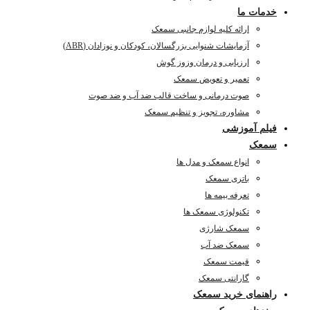
خدمات ما
ارائه کلیه لوازم جانبی سمعک
آزمایشات شنوایی بزرگسالان، کودکان و نوزادان (ABR)
ارزیابی و درمان وزوز گوش
تعمیر و تعویض سمعک
صوت درمانی و ساخت قالب ضد آب و ضد صوت
مشاوره، تجویز و تنظیم سمعک
فیلم آموزشی
سمعک
انواع سمعک و مدل ها
باتری سمعک
تعرفه بیمه ها
تکنولوژی سمعک ها
سمعک شارژی
سمعک ضد آب
قیمت سمعک
گارانتی سمعک
راهنمای خرید سمعک