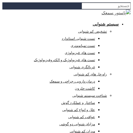
سیستم شنوایی
تشخیص کم شنوایی
تست شنوایی استاندارد
تست تمپانومتری
تست های فیزیولوژی
تست های فیزیولوژیک و الکتروفیزیولوژیک
غربالگری شنوایی
راه حل های کم شنوایی
درمان دارویی، جراحی و سمعک
کاشت حلزون
شناخت سیستم شنوایی
ساختار و عملکرد گوش
علل و انواع کم شنوایی
عواقب کم شنوایی
مزایای شنوایی دو گوشی
میزان کم شنوایی