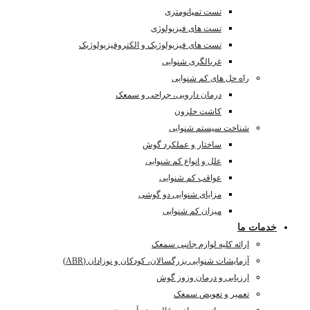
تست تمپانومتری
تست های فیزیولوژی
تست های فیزیولوژیک و الکتروفیزیولوژیک
غربالگری شنوایی
راه حل های کم شنوایی
درمان دارویی، جراحی و سمعک
کاشت حلزون
شناخت سیستم شنوایی
ساختار و عملکرد گوش
علل و انواع کم شنوایی
عواقب کم شنوایی
مزایای شنوایی دو گوشی
میزان کم شنوایی
خدمات ما
ارائه کلیه لوازم جانبی سمعک
آزمایشات شنوایی بزرگسالان، کودکان و نوزادان (ABR)
ارزیابی و درمان وزوز گوش
تعمیر و تعویض سمعک