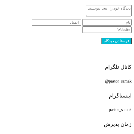
کانال تلگرام
pastor_samak@
اینستاگرام
pastor_samak
زمان پذیرش