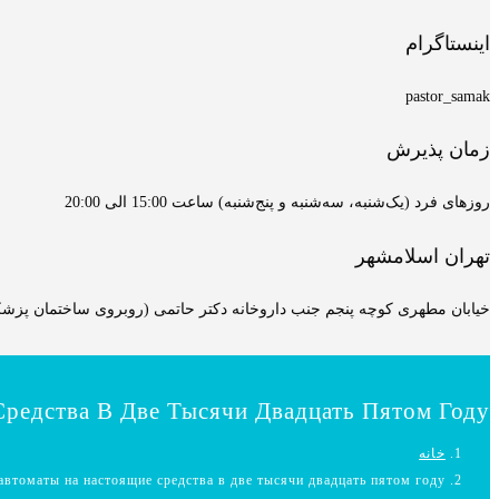
اینستاگرام
pastor_samak
زمان پذیرش
روزهای فرد (یک‌شنبه، سه‌شنبه و پنج‌شنبه) ساعت 15:00 الی 20:00
تهران اسلامشهر
خیابان مطهری کوچه پنجم جنب داروخانه دکتر حاتمی (روبروی ساختمان پزشکان
редства В Две Тысячи Двадцать Пятом Году.
خانه
втоматы на настоящие средства в две тысячи двадцать пятом году.