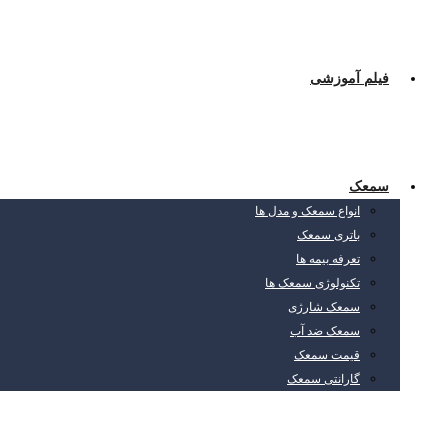
فیلم آموزشی
سمعک
انواع سمعک و مدل ها
باتری سمعک
تعرفه بیمه ها
تکنولوژی سمعک ها
سمعک شارژی
سمعک ضد آب
قیمت سمعک
گارانتی سمعک