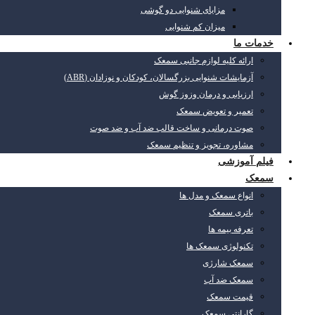
مزایای شنوایی دو گوشی
میزان کم شنوایی
خدمات ما
ارائه کلیه لوازم جانبی سمعک
آزمایشات شنوایی بزرگسالان، کودکان و نوزادان (ABR)
ارزیابی و درمان وزوز گوش
تعمیر و تعویض سمعک
صوت درمانی و ساخت قالب ضد آب و ضد صوت
مشاوره، تجویز و تنظیم سمعک
فیلم آموزشی
سمعک
انواع سمعک و مدل ها
باتری سمعک
تعرفه بیمه ها
تکنولوژی سمعک ها
سمعک شارژی
سمعک ضد آب
قیمت سمعک
گارانتی سمعک