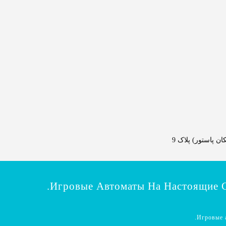
 پاستور) پلاک 9
Игровые Автоматы На Настоящие С
Игровые а