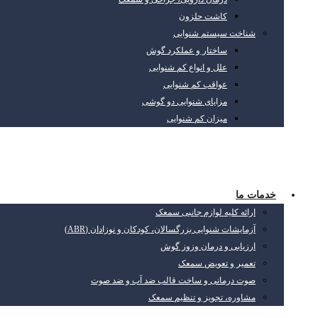
کاشت حلزون
شناخت سیستم شنوایی
ساختار و عملکرد گوش
علل و انواع کم شنوایی
عواقب کم شنوایی
مزایای شنوایی دو گوشی
میزان کم شنوایی
خدمات ما
ارائه کلیه لوازم جانبی سمعک
آزمایشات شنوایی بزرگسالان، کودکان و نوزادان (ABR)
ارزیابی و درمان وزوز گوش
تعمیر و تعویض سمعک
صوت درمانی و ساخت قالب ضد آب و ضد صوت
مشاوره، تجویز و تنظیم سمعک