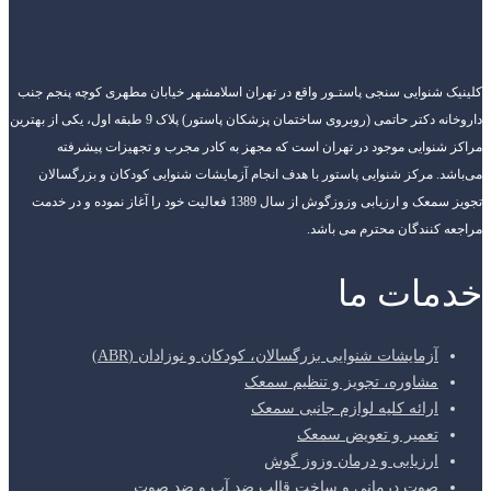
کلینیک شنوایی سنجی پاستـور واقع در تهران اسلامشهر خیابان مطهری کوچه پنجم جنب
داروخانه دکتر حاتمی (روبروی ساختمان پزشکان پاستور) پلاک 9 طبقه اول، یکی از بهترین
مراکز شنوایی موجود در تهران است که مجهز به کادر مجرب و تجهیزات پیشرفته
می‌باشد. مرکز شنوایی پاستور با هدف انجام آزمایشات شنوایی کودکان و بزرگسالان
تجویز سمعک و ارزیابی وزوزگوش از سال 1389 فعالیت خود را آغاز نموده و در خدمت
مراجعه کنندگان محترم می باشد.
خدمات ما
آزمایشات شنوایی بزرگسالان، کودکان و نوزادان (ABR)
مشاوره، تجویز و تنظیم سمعک
ارائه کلیه لوازم جانبی سمعک
تعمیر و تعویض سمعک
ارزیابی و درمان وزوز گوش
صوت درمانی و ساخت قالب ضد آب و ضد صوت