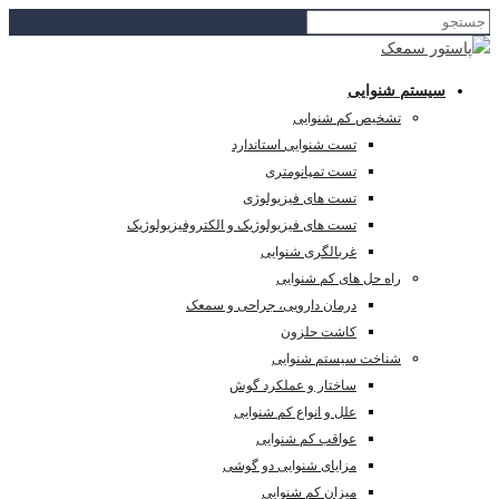
سیستم شنوایی
تشخیص کم شنوایی
تست شنوایی استاندارد
تست تمپانومتری
تست های فیزیولوژی
تست های فیزیولوژیک و الکتروفیزیولوژیک
غربالگری شنوایی
راه حل های کم شنوایی
درمان دارویی، جراحی و سمعک
کاشت حلزون
شناخت سیستم شنوایی
ساختار و عملکرد گوش
علل و انواع کم شنوایی
عواقب کم شنوایی
مزایای شنوایی دو گوشی
میزان کم شنوایی