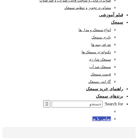
صوت درمانی و ساخت قالب ضد آب و ضد صوت
مشاوره، تجویز و تنظیم سمعک
فیلم آموزشی
سمعک
انواع سمعک و مدل ها
باتری سمعک
تعرفه بیمه ها
تکنولوژی سمعک ها
سمعک شارژی
سمعک ضد آب
قیمت سمعک
گارانتی سمعک
راهنمای خرید سمعک
برندهای سمعک
Search for:
تماس با ما