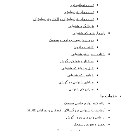
تست تمپانومتری
تست های فیزیولوژی
تست های فیزیولوژیک و الکتروفیزیولوژیک
غربالگری شنوایی
راه حل های کم شنوایی
درمان دارویی، جراحی و سمعک
کاشت حلزون
شناخت سیستم شنوایی
ساختار و عملکرد گوش
علل و انواع کم شنوایی
عواقب کم شنوایی
مزایای شنوایی دو گوشی
میزان کم شنوایی
خدمات ما
ارائه کلیه لوازم جانبی سمعک
آزمایشات شنوایی بزرگسالان، کودکان و نوزادان (ABR)
ارزیابی و درمان وزوز گوش
تعمیر و تعویض سمعک