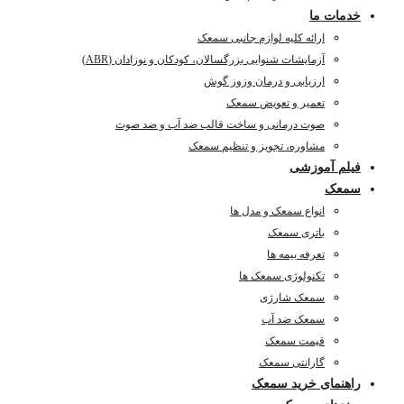
خدمات ما
ارائه کلیه لوازم جانبی سمعک
آزمایشات شنوایی بزرگسالان، کودکان و نوزادان (ABR)
ارزیابی و درمان وزوز گوش
تعمیر و تعویض سمعک
صوت درمانی و ساخت قالب ضد آب و ضد صوت
مشاوره، تجویز و تنظیم سمعک
فیلم آموزشی
سمعک
انواع سمعک و مدل ها
باتری سمعک
تعرفه بیمه ها
تکنولوژی سمعک ها
سمعک شارژی
سمعک ضد آب
قیمت سمعک
گارانتی سمعک
راهنمای خرید سمعک