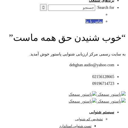
برندهای سمعک
Search for:
تماس با ما
“خوب شنیدن حق همه ماست”
به سایت رسمی مرکز ارزیابی شنوایی پاستور خوش آمدید.
dehghan.audio@yahoo.com
02156128665
09196714723
سیستم شنوایی
تشخیص کم شنوایی
تست شنوایی استاندارد