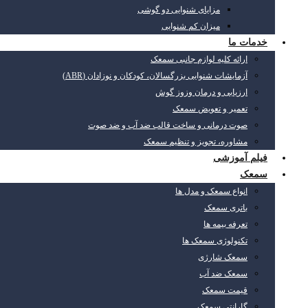
مزایای شنوایی دو گوشی
میزان کم شنوایی
خدمات ما
ارائه کلیه لوازم جانبی سمعک
آزمایشات شنوایی بزرگسالان، کودکان و نوزادان (ABR)
ارزیابی و درمان وزوز گوش
تعمیر و تعویض سمعک
صوت درمانی و ساخت قالب ضد آب و ضد صوت
مشاوره، تجویز و تنظیم سمعک
فیلم آموزشی
سمعک
انواع سمعک و مدل ها
باتری سمعک
تعرفه بیمه ها
تکنولوژی سمعک ها
سمعک شارژی
سمعک ضد آب
قیمت سمعک
گارانتی سمعک