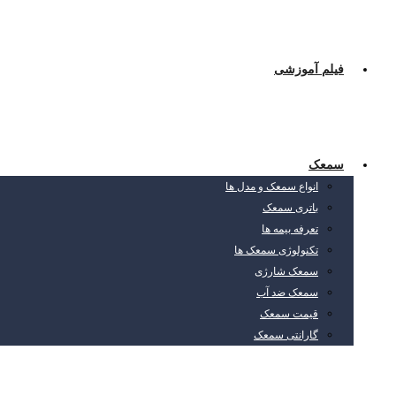
فیلم آموزشی
سمعک
انواع سمعک و مدل ها
باتری سمعک
تعرفه بیمه ها
تکنولوژی سمعک ها
سمعک شارژی
سمعک ضد آب
قیمت سمعک
گارانتی سمعک