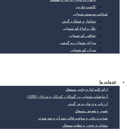
کاشت حلزون
شناخت سیستم شنوایی
ساختار و عملکرد گوش
علل و انواع کم شنوایی
عواقب کم شنوایی
مزایای شنوایی دو گوشی
میزان کم شنوایی
خدمات ما
ارائه کلیه لوازم جانبی سمعک
آزمایشات شنوایی بزرگسالان، کودکان و نوزادان (ABR)
ارزیابی و درمان وزوز گوش
تعمیر و تعویض سمعک
صوت درمانی و ساخت قالب ضد آب و ضد صوت
مشاوره، تجویز و تنظیم سمعک