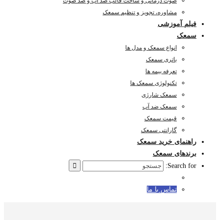
صوت درمانی و ساخت قالب ضد آب و ضد صوت
مشاوره، تجویز و تنظیم سمعک
فیلم آموزشی
سمعک
انواع سمعک و مدل ها
باتری سمعک
تعرفه بیمه ها
تکنولوژی سمعک ها
سمعک شارژی
سمعک ضد آب
قیمت سمعک
گارانتی سمعک
راهنمای خرید سمعک
برندهای سمعک
Search for:
تماس با ما