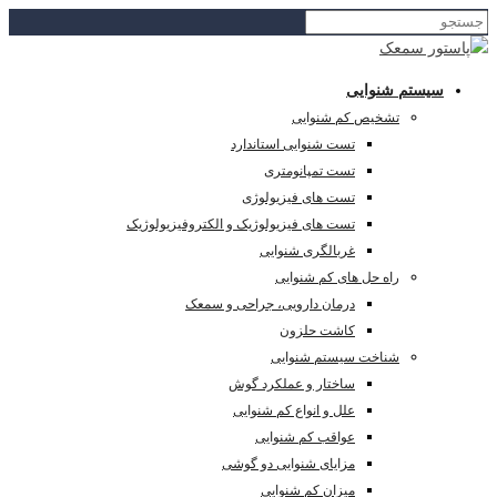
سیستم شنوایی
تشخیص کم شنوایی
تست شنوایی استاندارد
تست تمپانومتری
تست های فیزیولوژی
تست های فیزیولوژیک و الکتروفیزیولوژیک
غربالگری شنوایی
راه حل های کم شنوایی
درمان دارویی، جراحی و سمعک
کاشت حلزون
شناخت سیستم شنوایی
ساختار و عملکرد گوش
علل و انواع کم شنوایی
عواقب کم شنوایی
مزایای شنوایی دو گوشی
میزان کم شنوایی