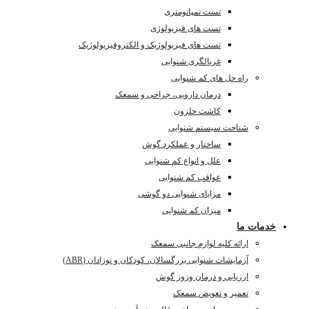
تست تمپانومتری
تست های فیزیولوژی
تست های فیزیولوژیک و الکتروفیزیولوژیک
غربالگری شنوایی
راه حل های کم شنوایی
درمان دارویی، جراحی و سمعک
کاشت حلزون
شناخت سیستم شنوایی
ساختار و عملکرد گوش
علل و انواع کم شنوایی
عواقب کم شنوایی
مزایای شنوایی دو گوشی
میزان کم شنوایی
خدمات ما
ارائه کلیه لوازم جانبی سمعک
آزمایشات شنوایی بزرگسالان، کودکان و نوزادان (ABR)
ارزیابی و درمان وزوز گوش
تعمیر و تعویض سمعک