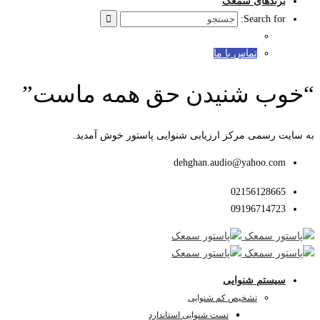
برندهای سمعک
Search for:
تماس با ما
“خوب شنیدن حق همه ماست”
به سایت رسمی مرکز ارزیابی شنوایی پاستور خوش آمدید.
dehghan.audio@yahoo.com
02156128665
09196714723
سیستم شنوایی
تشخیص کم شنوایی
تست شنوایی استاندارد