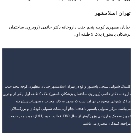
تهران اسلامشهر
خیابان مطهری کوچه پنجم جنب داروخانه دکتر حاتمی (روبروی ساختمان
پزشکان پاستور) پلاک 9 طبقه اول
کلینیک شنوایی سنجی پاستـور واقع در تهران اسلامشهر خیابان مطهری کوچه پنجم جنب
داروخانه دکتر حاتمی (روبروی ساختمان پزشکان پاستور) پلاک 9 طبقه اول، یکی از بهترین
مراکز شنوایی موجود در تهران است که مجهز به کادر مجرب و تجهیزات پیشرفته
می‌باشد. مرکز شنوایی پاستور با هدف انجام آزمایشات شنوایی کودکان و بزرگسالان
تجویز سمعک و ارزیابی وزوزگوش از سال 1389 فعالیت خود را آغاز نموده و در خدمت
مراجعه کنندگان محترم می باشد.