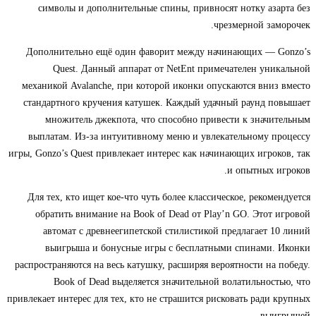
символы и дополнительные спины, привносят нотку азарта без
чрезмерной заморочек.
Дополнительно ещё один фаворит между начинающих — Gonzo’s
Quest. Данный аппарат от NetEnt примечателен уникальной
механикой Avalanche, при которой иконки опускаются вниз вместо
стандартного кручения катушек. Каждый удачный раунд повышает
множитель джекпота, что способно привести к значительным
выплатам. Из-за интуитивному меню и увлекательному процессу
игры, Gonzo’s Quest привлекает интерес как начинающих игроков, так
и опытных игроков.
Для тех, кто ищет кое-что чуть более классическое, рекомендуется
обратить внимание на Book of Dead от Play’n GO. Этот игровой
автомат с древнеегипетской стилистикой предлагает 10 линий
выигрыша и бонусные игры с бесплатными спинами. Иконки
распространяются на весь катушку, расширяя вероятности на победу.
Book of Dead выделяется значительной волатильностью, что
привлекает интерес для тех, кто не страшится рисковать ради крупных
выигрышей.