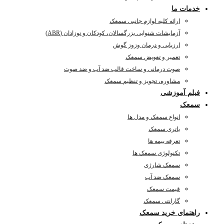
خدمات ما
ارائه کلیه لوازم جانبی سمعک
آزمایشات شنوایی بزرگسالان، کودکان و نوزادان (ABR)
ارزیابی و درمان وزوز گوش
تعمیر و تعویض سمعک
صوت درمانی و ساخت قالب ضد آب و ضد صوت
مشاوره، تجویز و تنظیم سمعک
فیلم آموزشی
سمعک
انواع سمعک و مدل ها
باتری سمعک
تعرفه بیمه ها
تکنولوژی سمعک ها
سمعک شارژی
سمعک ضد آب
قیمت سمعک
گارانتی سمعک
راهنمای خرید سمعک