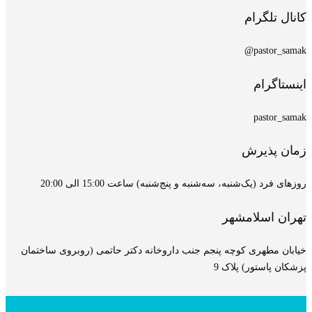
کانال تلگرام
pastor_samak@
اینستاگرام
pastor_samak
زمان پذیرش
روزهای فرد (یک‌شنبه، سه‌شنبه و پنج‌شنبه) ساعت 15:00 الی 20:00
تهران اسلامشهر
خیابان مطهری کوچه پنجم جنب داروخانه دکتر حاتمی (روبروی ساختمان
پزشکان پاستور) پلاک 9