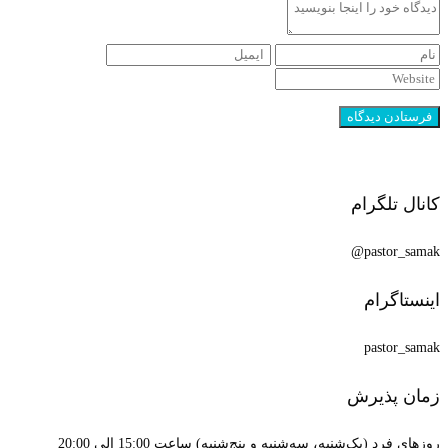
کانال تلگرام
pastor_samak@
اینستاگرام
pastor_samak
زمان پذیرش
روزهای فرد (یک‌شنبه، سه‌شنبه و پنج‌شنبه) ساعت 15:00 الی 20:00