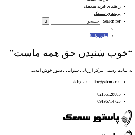
راهنمای خرید سمعک
برندهای سمعک
Search for:
تماس با ما
“خوب شنیدن حق همه ماست”
به سایت رسمی مرکز ارزیابی شنوایی پاستور خوش آمدید.
dehghan.audio@yahoo.com
02156128665
09196714723