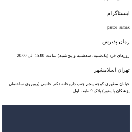
اینستاگرام
pastor_samak
زمان پذیرش
روزهای فرد (یک‌شنبه، سه‌شنبه و پنج‌شنبه) ساعت 15:00 الی 20:00
تهران اسلامشهر
خیابان مطهری کوچه پنجم جنب داروخانه دکتر حاتمی (روبروی ساختمان
پزشکان پاستور) پلاک 9 طبقه اول