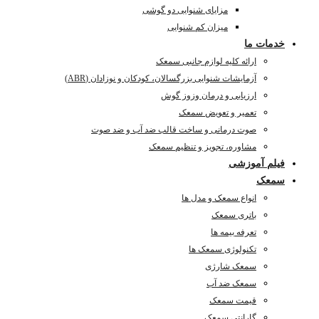
مزایای شنوایی دو گوشی
میزان کم شنوایی
خدمات ما
ارائه کلیه لوازم جانبی سمعک
آزمایشات شنوایی بزرگسالان، کودکان و نوزادان (ABR)
ارزیابی و درمان وزوز گوش
تعمیر و تعویض سمعک
صوت درمانی و ساخت قالب ضد آب و ضد صوت
مشاوره، تجویز و تنظیم سمعک
فیلم آموزشی
سمعک
انواع سمعک و مدل ها
باتری سمعک
تعرفه بیمه ها
تکنولوژی سمعک ها
سمعک شارژی
سمعک ضد آب
قیمت سمعک
گارانتی سمعک