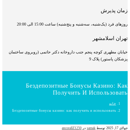
زمان پذیرش
روزهای فرد (یک‌شنبه، سه‌شنبه و پنج‌شنبه) ساعت 15:00 الی 20:00
تهران اسلامشهر
خیابان مطهری کوچه پنجم جنب داروخانه دکتر حاتمی (روبروی ساختمان
پزشکان پاستور) پلاک 9
Бездепозитные Бонусы Казино: Как
Получить И Использовать
خانه
Бездепозитные бонусы казино: как получить и использовать
جولای 17, 2025
توسط
samak
در
ancorallZ1250