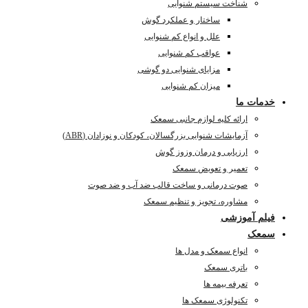
شناخت سیستم شنوایی
ساختار و عملکرد گوش
علل و انواع کم شنوایی
عواقب کم شنوایی
مزایای شنوایی دو گوشی
میزان کم شنوایی
خدمات ما
ارائه کلیه لوازم جانبی سمعک
آزمایشات شنوایی بزرگسالان، کودکان و نوزادان (ABR)
ارزیابی و درمان وزوز گوش
تعمیر و تعویض سمعک
صوت درمانی و ساخت قالب ضد آب و ضد صوت
مشاوره، تجویز و تنظیم سمعک
فیلم آموزشی
سمعک
انواع سمعک و مدل ها
باتری سمعک
تعرفه بیمه ها
تکنولوژی سمعک ها