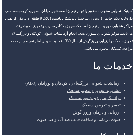
کلینیک شنوایی سنجی پاستـور واقع در تهران اسلامشهر خیابان مطهری کوچه پنجم جنب
داروخانه دکتر حاتمی (روبروی ساختمان پزشکان پاستور) پلاک 9 طبقه اول، یکی از بهترین
مراکز شنوایی موجود در تهران است که مجهز به کادر مجرب و تجهیزات پیشرفته
می‌باشد. مرکز شنوایی پاستور با هدف انجام آزمایشات شنوایی کودکان و بزرگسالان
تجویز سمعک و ارزیابی وزوزگوش از سال 1389 فعالیت خود را آغاز نموده و در خدمت
مراجعه کنندگان محترم می باشد.
خدمات ما
آزمایشات شنوایی بزرگسالان، کودکان و نوزادان (ABR)
مشاوره، تجویز و تنظیم سمعک
ارائه کلیه لوازم جانبی سمعک
تعمیر و تعویض سمعک
ارزیابی و درمان وزوز گوش
صوت درمانی و ساخت قالب ضد آب و ضد صوت