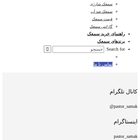
سمعک شارژی
سمعک ضد آب
قیمت سمعک
گارانتی سمعک
راهنمای خرید سمعک
برندهای سمعک
Search for:
تماس با ما
کانال تلگرام
pastor_samak@
اینستاگرام
pastor_samak