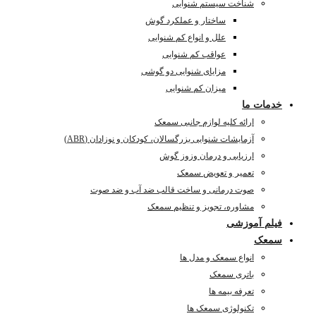
شناخت سیستم شنوایی
ساختار و عملکرد گوش
علل و انواع کم شنوایی
عواقب کم شنوایی
مزایای شنوایی دو گوشی
میزان کم شنوایی
خدمات ما
ارائه کلیه لوازم جانبی سمعک
آزمایشات شنوایی بزرگسالان، کودکان و نوزادان (ABR)
ارزیابی و درمان وزوز گوش
تعمیر و تعویض سمعک
صوت درمانی و ساخت قالب ضد آب و ضد صوت
مشاوره، تجویز و تنظیم سمعک
فیلم آموزشی
سمعک
انواع سمعک و مدل ها
باتری سمعک
تعرفه بیمه ها
تکنولوژی سمعک ها