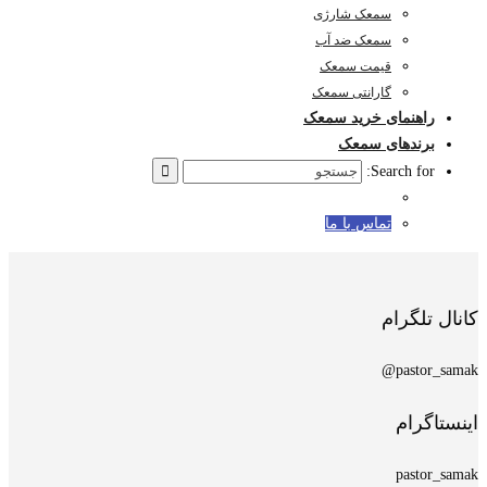
سمعک شارژی
سمعک ضد آب
قیمت سمعک
گارانتی سمعک
راهنمای خرید سمعک
برندهای سمعک
Search for:
تماس با ما
کانال تلگرام
pastor_samak@
اینستاگرام
pastor_samak