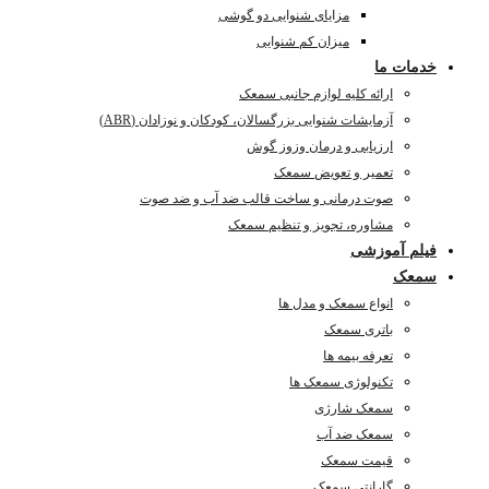
مزایای شنوایی دو گوشی
میزان کم شنوایی
خدمات ما
ارائه کلیه لوازم جانبی سمعک
آزمایشات شنوایی بزرگسالان، کودکان و نوزادان (ABR)
ارزیابی و درمان وزوز گوش
تعمیر و تعویض سمعک
صوت درمانی و ساخت قالب ضد آب و ضد صوت
مشاوره، تجویز و تنظیم سمعک
فیلم آموزشی
سمعک
انواع سمعک و مدل ها
باتری سمعک
تعرفه بیمه ها
تکنولوژی سمعک ها
سمعک شارژی
سمعک ضد آب
قیمت سمعک
گارانتی سمعک