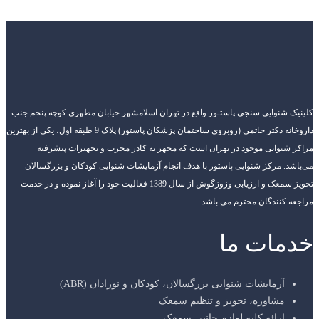
کلینیک شنوایی سنجی پاستـور واقع در تهران اسلامشهر خیابان مطهری کوچه پنجم جنب
داروخانه دکتر حاتمی (روبروی ساختمان پزشکان پاستور) پلاک 9 طبقه اول، یکی از بهترین
مراکز شنوایی موجود در تهران است که مجهز به کادر مجرب و تجهیزات پیشرفته
می‌باشد. مرکز شنوایی پاستور با هدف انجام آزمایشات شنوایی کودکان و بزرگسالان
تجویز سمعک و ارزیابی وزوزگوش از سال 1389 فعالیت خود را آغاز نموده و در خدمت
مراجعه کنندگان محترم می باشد.
خدمات ما
آزمایشات شنوایی بزرگسالان، کودکان و نوزادان (ABR)
مشاوره، تجویز و تنظیم سمعک
ارائه کلیه لوازم جانبی سمعک