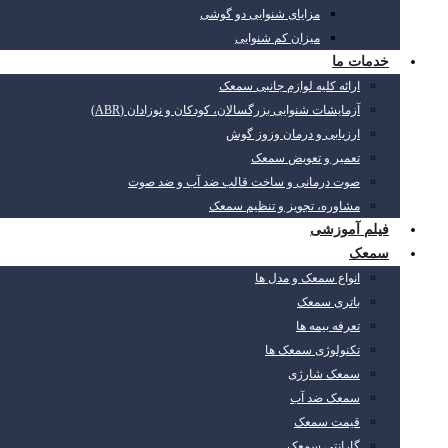
مزایای شنوایی دو گوشی
میزان کم شنوایی
خدمات ما
ارائه کلیه لوازم جانبی سمعک
آزمایشات شنوایی بزرگسالان، کودکان و نوزادان (ABR)
ارزیابی و درمان وزوز گوش
تعمیر و تعویض سمعک
صوت درمانی و ساخت قالب ضد آب و ضد صوت
مشاوره، تجویز و تنظیم سمعک
فیلم آموزشی
سمعک
انواع سمعک و مدل ها
باتری سمعک
تعرفه بیمه ها
تکنولوژی سمعک ها
سمعک شارژی
سمعک ضد آب
قیمت سمعک
گارانتی سمعک