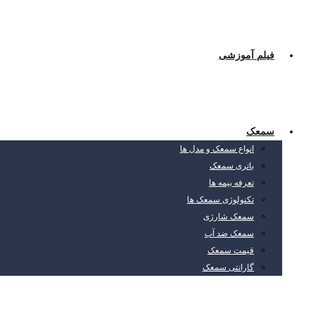
فیلم آموزشی
سمعک
انواع سمعک و مدل ها
باتری سمعک
تعرفه بیمه ها
تکنولوژی سمعک ها
سمعک شارژی
سمعک ضد آب
قیمت سمعک
گارانتی سمعک