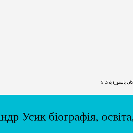
 پاستور) پلاک 9
ндр Усик біографія, освіта,