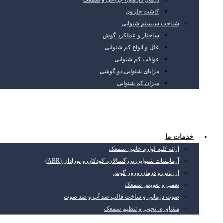
کاشت حلزون
شناخت سیستم شنوایی
ساختار و عملکرد گوش
علل و انواع کم شنوایی
عواقب کم شنوایی
مزایای شنوایی دو گوشی
میزان کم شنوایی
خدمات ما
ارائه کلیه لوازم جانبی سمعک
آزمایشات شنوایی بزرگسالان، کودکان و نوزادان (ABR)
ارزیابی و درمان وزوز گوش
تعمیر و تعویض سمعک
صوت درمانی و ساخت قالب ضد آب و ضد صوت
مشاوره، تجویز و تنظیم سمعک