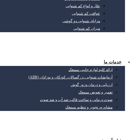
علل و انواع کم شنوایی
عواقب کم شنوایی
مزایای شنوایی دو گوشی
میزان کم شنوایی
خدمات ما
ارائه کلیه لوازم جانبی سمعک
آزمایشات شنوایی بزرگسالان، کودکان و نوزادان (ABR)
ارزیابی و درمان وزوز گوش
تعمیر و تعویض سمعک
صوت درمانی و ساخت قالب ضد آب و ضد صوت
مشاوره، تجویز و تنظیم سمعک