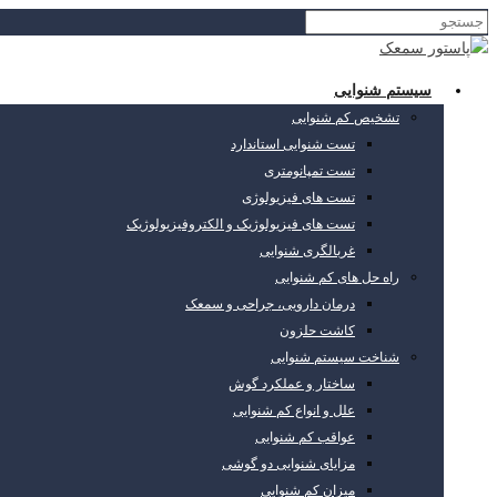
سیستم شنوایی
تشخیص کم شنوایی
تست شنوایی استاندارد
تست تمپانومتری
تست های فیزیولوژی
تست های فیزیولوژیک و الکتروفیزیولوژیک
غربالگری شنوایی
راه حل های کم شنوایی
درمان دارویی، جراحی و سمعک
کاشت حلزون
شناخت سیستم شنوایی
ساختار و عملکرد گوش
علل و انواع کم شنوایی
عواقب کم شنوایی
مزایای شنوایی دو گوشی
میزان کم شنوایی