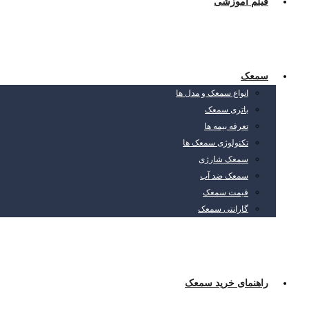
فیلم آموزشی
سمعک
انواع سمعک و مدل ها
باتری سمعک
تعرفه بیمه ها
تکنولوژی سمعک ها
سمعک شارژی
سمعک ضد آب
قیمت سمعک
گارانتی سمعک
راهنمای خرید سمعک