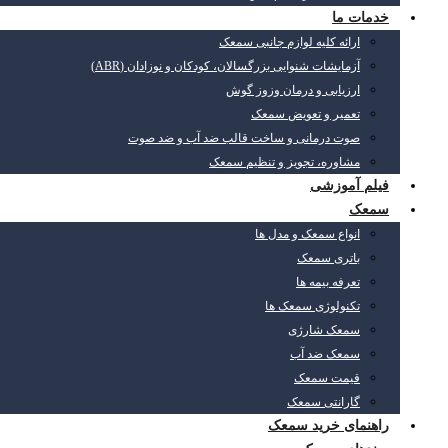
خدمات ما
ارائه کلیه لوازم جانبی سمعک
آزمایشات شنوایی بزرگسالان، کودکان و نوزادان (ABR)
ارزیابی و درمان وزوز گوش
تعمیر و تعویض سمعک
صوت درمانی و ساخت قالب ضد آب و ضد صوت
مشاوره، تجویز و تنظیم سمعک
فیلم آموزشی
سمعک
انواع سمعک و مدل ها
باتری سمعک
تعرفه بیمه ها
تکنولوژی سمعک ها
سمعک شارژی
سمعک ضد آب
قیمت سمعک
گارانتی سمعک
راهنمای خرید سمعک