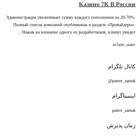
Казино 7К В России
Администрация увеличивает сумму каждого пополнения на 20-70%.
Полный список компаний опубликован в разделе «Провайдеры».
Нажав на название одного из разработчиков, клиент увидит…
بیشتر بخوانید
کانال تلگرام
pastor_samak@
اینستاگرام
pastor_samak
زمان پذیرش