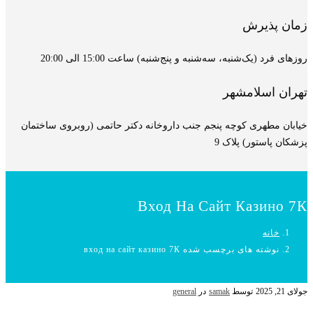
زمان پذیرش
روزهای فرد (یک‌شنبه، سه‌شنبه و پنج‌شنبه) ساعت 15:00 الی 20:00
تهران اسلامشهر
خیابان مطهری کوچه پنجم جنب داروخانه دکتر حاتمی (روبروی ساختمان
پزشکان پاستور) پلاک 9
Вход На Сайт Казино 7К
خانه
نوشته های برچسب شده вход на сайт казино 7К
جولای 21, 2025
توسط
samak
در
general