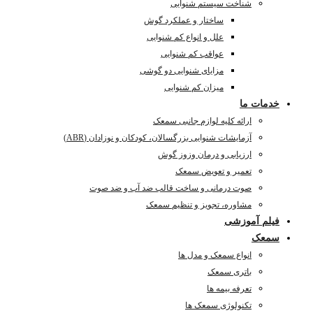
شناخت سیستم شنوایی
ساختار و عملکرد گوش
علل و انواع کم شنوایی
عواقب کم شنوایی
مزایای شنوایی دو گوشی
میزان کم شنوایی
خدمات ما
ارائه کلیه لوازم جانبی سمعک
آزمایشات شنوایی بزرگسالان، کودکان و نوزادان (ABR)
ارزیابی و درمان وزوز گوش
تعمیر و تعویض سمعک
صوت درمانی و ساخت قالب ضد آب و ضد صوت
مشاوره، تجویز و تنظیم سمعک
فیلم آموزشی
سمعک
انواع سمعک و مدل ها
باتری سمعک
تعرفه بیمه ها
تکنولوژی سمعک ها