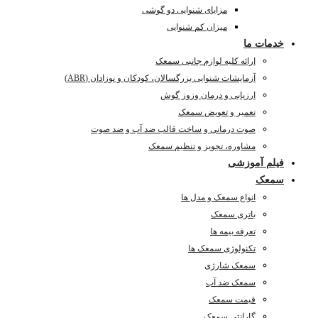
مزایای شنوایی دو گوشی
میزان کم شنوایی
خدمات ما
ارائه کلیه لوازم جانبی سمعک
آزمایشات شنوایی بزرگسالان، کودکان و نوزادان (ABR)
ارزیابی و درمان وزوز گوش
تعمیر و تعویض سمعک
صوت درمانی و ساخت قالب ضد آب و ضد صوت
مشاوره، تجویز و تنظیم سمعک
فیلم آموزشی
سمعک
انواع سمعک و مدل ها
باتری سمعک
تعرفه بیمه ها
تکنولوژی سمعک ها
سمعک شارژی
سمعک ضد آب
قیمت سمعک
گارانتی سمعک