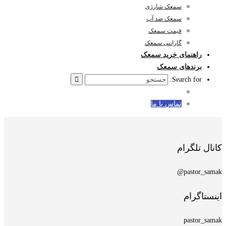
سمعک شارژی
سمعک ضد آب
قیمت سمعک
گارانتی سمعک
راهنمای خرید سمعک
برندهای سمعک
Search for:
تماس با ما
کانال تلگرام
pastor_samak@
اینستاگرام
pastor_samak