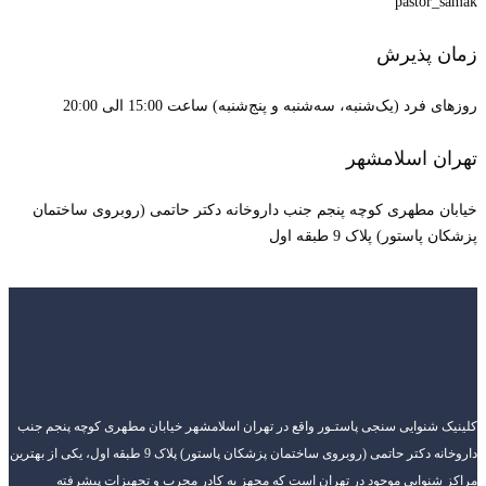
pastor_samak
زمان پذیرش
روزهای فرد (یک‌شنبه، سه‌شنبه و پنج‌شنبه) ساعت 15:00 الی 20:00
تهران اسلامشهر
خیابان مطهری کوچه پنجم جنب داروخانه دکتر حاتمی (روبروی ساختمان
پزشکان پاستور) پلاک 9 طبقه اول
کلینیک شنوایی سنجی پاستـور واقع در تهران اسلامشهر خیابان مطهری کوچه پنجم جنب
داروخانه دکتر حاتمی (روبروی ساختمان پزشکان پاستور) پلاک 9 طبقه اول، یکی از بهترین
مراکز شنوایی موجود در تهران است که مجهز به کادر مجرب و تجهیزات پیشرفته