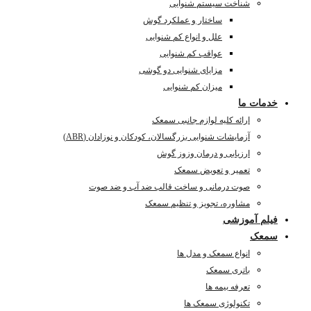
شناخت سیستم شنوایی
ساختار و عملکرد گوش
علل و انواع کم شنوایی
عواقب کم شنوایی
مزایای شنوایی دو گوشی
میزان کم شنوایی
خدمات ما
ارائه کلیه لوازم جانبی سمعک
آزمایشات شنوایی بزرگسالان، کودکان و نوزادان (ABR)
ارزیابی و درمان وزوز گوش
تعمیر و تعویض سمعک
صوت درمانی و ساخت قالب ضد آب و ضد صوت
مشاوره، تجویز و تنظیم سمعک
فیلم آموزشی
سمعک
انواع سمعک و مدل ها
باتری سمعک
تعرفه بیمه ها
تکنولوژی سمعک ها