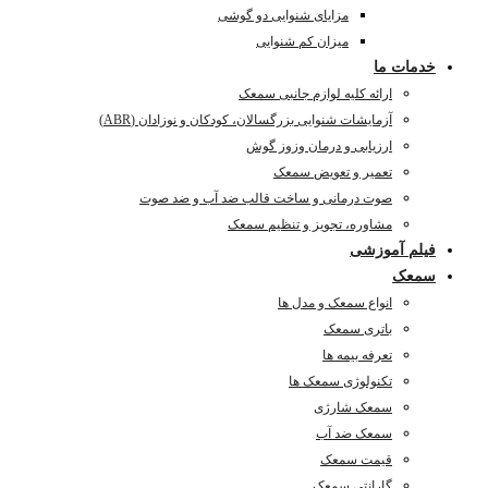
مزایای شنوایی دو گوشی
میزان کم شنوایی
خدمات ما
ارائه کلیه لوازم جانبی سمعک
آزمایشات شنوایی بزرگسالان، کودکان و نوزادان (ABR)
ارزیابی و درمان وزوز گوش
تعمیر و تعویض سمعک
صوت درمانی و ساخت قالب ضد آب و ضد صوت
مشاوره، تجویز و تنظیم سمعک
فیلم آموزشی
سمعک
انواع سمعک و مدل ها
باتری سمعک
تعرفه بیمه ها
تکنولوژی سمعک ها
سمعک شارژی
سمعک ضد آب
قیمت سمعک
گارانتی سمعک