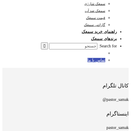
سمعک شارژی
سمعک ضد آب
قیمت سمعک
گارانتی سمعک
راهنمای خرید سمعک
برندهای سمعک
Search for:
تماس با ما
کانال تلگرام
pastor_samak@
اینستاگرام
pastor_samak