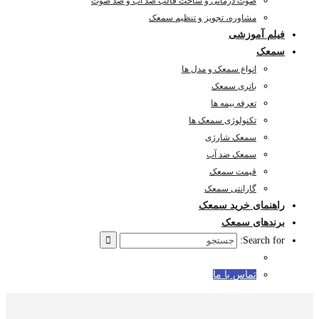
صوت درمانی و ساخت قالب ضد آب و ضد صوت
مشاوره، تجویز و تنظیم سمعک
فیلم آموزشی
سمعک
انواع سمعک و مدل ها
باتری سمعک
تعرفه بیمه ها
تکنولوژی سمعک ها
سمعک شارژی
سمعک ضد آب
قیمت سمعک
گارانتی سمعک
راهنمای خرید سمعک
برندهای سمعک
Search for:
تماس با ما