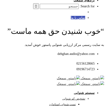
برندهای سمعک
Search for:
تماس با ما
“خوب شنیدن حق همه ماست”
به سایت رسمی مرکز ارزیابی شنوایی پاستور خوش آمدید.
dehghan.audio@yahoo.com
02156128665
09196714723
سیستم شنوایی
تشخیص کم شنوایی
تست شنوایی استاندارد