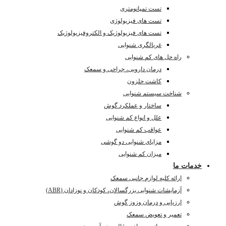
تست تمپانومتری
تست های فیزیولوژی
تست های فیزیولوژیک و الکتروفیزیولوژیک
غربالگری شنوایی
راه حل های کم شنوایی
درمان دارویی، جراحی و سمعک
کاشت حلزون
شناخت سیستم شنوایی
ساختار و عملکرد گوش
علل و انواع کم شنوایی
عواقب کم شنوایی
مزایای شنوایی دو گوشی
میزان کم شنوایی
خدمات ما
ارائه کلیه لوازم جانبی سمعک
آزمایشات شنوایی بزرگسالان، کودکان و نوزادان (ABR)
ارزیابی و درمان وزوز گوش
تعمیر و تعویض سمعک