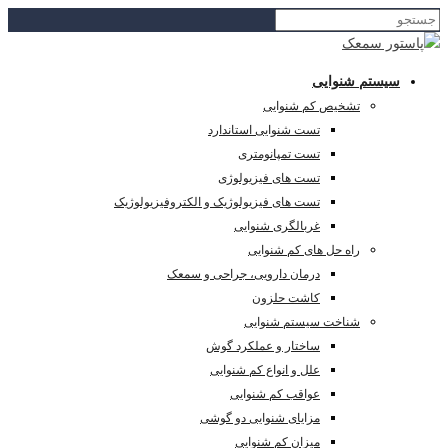
سیستم شنوایی
تشخیص کم شنوایی
تست شنوایی استاندارد
تست تمپانومتری
تست های فیزیولوژی
تست های فیزیولوژیک و الکتروفیزیولوژیک
غربالگری شنوایی
راه حل های کم شنوایی
درمان دارویی، جراحی و سمعک
کاشت حلزون
شناخت سیستم شنوایی
ساختار و عملکرد گوش
علل و انواع کم شنوایی
عواقب کم شنوایی
مزایای شنوایی دو گوشی
میزان کم شنوایی