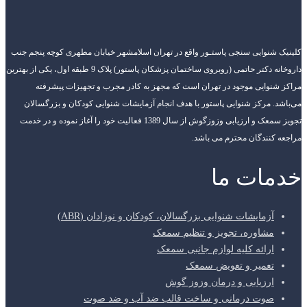
کلینیک شنوایی سنجی پاستـور واقع در تهران اسلامشهر خیابان مطهری کوچه پنجم جنب
داروخانه دکتر حاتمی (روبروی ساختمان پزشکان پاستور) پلاک 9 طبقه اول، یکی از بهترین
مراکز شنوایی موجود در تهران است که مجهز به کادر مجرب و تجهیزات پیشرفته
می‌باشد. مرکز شنوایی پاستور با هدف انجام آزمایشات شنوایی کودکان و بزرگسالان
تجویز سمعک و ارزیابی وزوزگوش از سال 1389 فعالیت خود را آغاز نموده و در خدمت
مراجعه کنندگان محترم می باشد.
خدمات ما
آزمایشات شنوایی بزرگسالان، کودکان و نوزادان (ABR)
مشاوره، تجویز و تنظیم سمعک
ارائه کلیه لوازم جانبی سمعک
تعمیر و تعویض سمعک
ارزیابی و درمان وزوز گوش
صوت درمانی و ساخت قالب ضد آب و ضد صوت