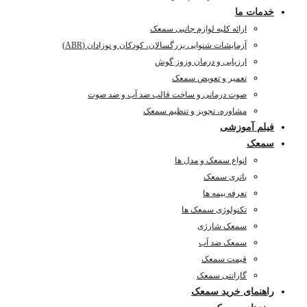
خدمات ما
ارائه کلیه لوازم جانبی سمعک
آزمایشات شنوایی بزرگسالان، کودکان و نوزادان (ABR)
ارزیابی و درمان وزوز گوش
تعمیر و تعویض سمعک
صوت درمانی و ساخت قالب ضد آب و ضد صوت
مشاوره، تجویز و تنظیم سمعک
فیلم آموزشی
سمعک
انواع سمعک و مدل ها
باتری سمعک
تعرفه بیمه ها
تکنولوژی سمعک ها
سمعک شارژی
سمعک ضد آب
قیمت سمعک
گارانتی سمعک
راهنمای خرید سمعک