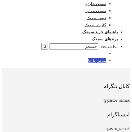
سمعک شارژی
سمعک ضد آب
قیمت سمعک
گارانتی سمعک
راهنمای خرید سمعک
برندهای سمعک
Search for:
تماس با ما
کانال تلگرام
pastor_samak@
اینستاگرام
pastor_samak