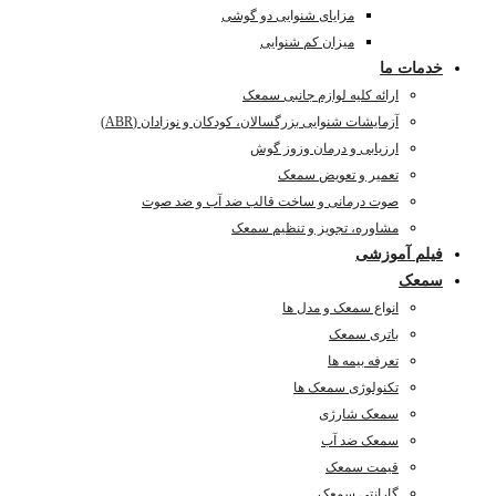
مزایای شنوایی دو گوشی
میزان کم شنوایی
خدمات ما
ارائه کلیه لوازم جانبی سمعک
آزمایشات شنوایی بزرگسالان، کودکان و نوزادان (ABR)
ارزیابی و درمان وزوز گوش
تعمیر و تعویض سمعک
صوت درمانی و ساخت قالب ضد آب و ضد صوت
مشاوره، تجویز و تنظیم سمعک
فیلم آموزشی
سمعک
انواع سمعک و مدل ها
باتری سمعک
تعرفه بیمه ها
تکنولوژی سمعک ها
سمعک شارژی
سمعک ضد آب
قیمت سمعک
گارانتی سمعک