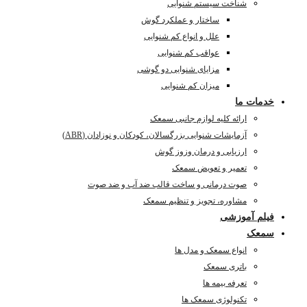
شناخت سیستم شنوایی
ساختار و عملکرد گوش
علل و انواع کم شنوایی
عواقب کم شنوایی
مزایای شنوایی دو گوشی
میزان کم شنوایی
خدمات ما
ارائه کلیه لوازم جانبی سمعک
آزمایشات شنوایی بزرگسالان، کودکان و نوزادان (ABR)
ارزیابی و درمان وزوز گوش
تعمیر و تعویض سمعک
صوت درمانی و ساخت قالب ضد آب و ضد صوت
مشاوره، تجویز و تنظیم سمعک
فیلم آموزشی
سمعک
انواع سمعک و مدل ها
باتری سمعک
تعرفه بیمه ها
تکنولوژی سمعک ها