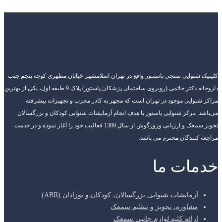
کلینیک شنوایی سنجی پاستـور واقع در تهران اسلامشهر خیابان مطهری کوچه پنجم جنب
داروخانه دکتر حاتمی (روبروی ساختمان پزشکان پاستور) پلاک 9 طبقه اول، یکی از بهترین
مراکز شنوایی موجود در تهران است که مجهز به کادر مجرب و تجهیزات پیشرفته
می‌باشد. مرکز شنوایی پاستور با هدف انجام آزمایشات شنوایی کودکان و بزرگسالان
تجویز سمعک و ارزیابی وزوزگوش از سال 1389 فعالیت خود را آغاز نموده و در خدمت
مراجعه کنندگان محترم می باشد.
خدمات ما
آزمایشات شنوایی بزرگسالان، کودکان و نوزادان (ABR)
مشاوره، تجویز و تنظیم سمعک
ارائه کلیه لوازم جانبی سمعک