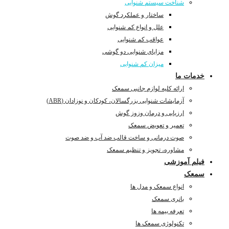
شناخت سیستم شنوایی
ساختار و عملکرد گوش
علل و انواع کم شنوایی
عواقب کم شنوایی
مزایای شنوایی دو گوشی
میزان کم شنوایی
خدمات ما
ارائه کلیه لوازم جانبی سمعک
آزمایشات شنوایی بزرگسالان، کودکان و نوزادان (ABR)
ارزیابی و درمان وزوز گوش
تعمیر و تعویض سمعک
صوت درمانی و ساخت قالب ضد آب و ضد صوت
مشاوره، تجویز و تنظیم سمعک
فیلم آموزشی
سمعک
انواع سمعک و مدل ها
باتری سمعک
تعرفه بیمه ها
تکنولوژی سمعک ها