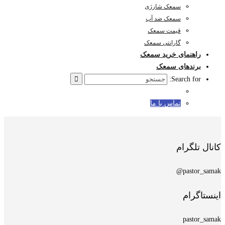
سمعک شارژی
سمعک ضد آب
قیمت سمعک
گارانتی سمعک
راهنمای خرید سمعک
برندهای سمعک
Search for:
تماس با ما
کانال تلگرام
pastor_samak@
اینستاگرام
pastor_samak