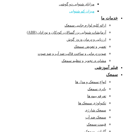
مزایای شنوایی دو گوشی
میزان کم شنوایی
خدمات ما
ارائه کلیه لوازم جانبی سمعک
آزمایشات شنوایی بزرگسالان، کودکان و نوزادان (ABR)
ارزیابی و درمان وزوز گوش
تعمیر و تعویض سمعک
صوت درمانی و ساخت قالب ضد آب و ضد صوت
مشاوره، تجویز و تنظیم سمعک
فیلم آموزشی
سمعک
انواع سمعک و مدل ها
باتری سمعک
تعرفه بیمه ها
تکنولوژی سمعک ها
سمعک شارژی
سمعک ضد آب
قیمت سمعک
گارانتی سمعک