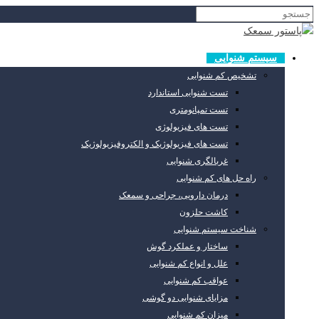
سیستم شنوایی
تشخیص کم شنوایی
تست شنوایی استاندارد
تست تمپانومتری
تست های فیزیولوژی
تست های فیزیولوژیک و الکتروفیزیولوژیک
غربالگری شنوایی
راه حل های کم شنوایی
درمان دارویی، جراحی و سمعک
کاشت حلزون
شناخت سیستم شنوایی
ساختار و عملکرد گوش
علل و انواع کم شنوایی
عواقب کم شنوایی
مزایای شنوایی دو گوشی
میزان کم شنوایی