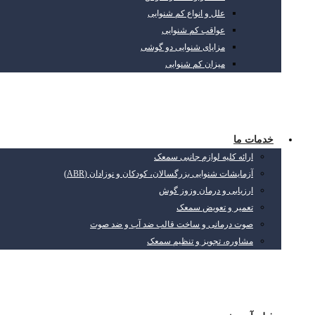
علل و انواع کم شنوایی
عواقب کم شنوایی
مزایای شنوایی دو گوشی
میزان کم شنوایی
خدمات ما
ارائه کلیه لوازم جانبی سمعک
آزمایشات شنوایی بزرگسالان، کودکان و نوزادان (ABR)
ارزیابی و درمان وزوز گوش
تعمیر و تعویض سمعک
صوت درمانی و ساخت قالب ضد آب و ضد صوت
مشاوره، تجویز و تنظیم سمعک