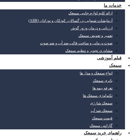
خدمات ما
ارائه کلیه لوازم جانبی سمعک
آزمایشات شنوایی بزرگسالان، کودکان و نوزادان (ABR)
ارزیابی و درمان وزوز گوش
تعمیر و تعویض سمعک
صوت درمانی و ساخت قالب ضد آب و ضد صوت
مشاوره، تجویز و تنظیم سمعک
فیلم آموزشی
سمعک
انواع سمعک و مدل ها
باتری سمعک
تعرفه بیمه ها
تکنولوژی سمعک ها
سمعک شارژی
سمعک ضد آب
قیمت سمعک
گارانتی سمعک
راهنمای خرید سمعک