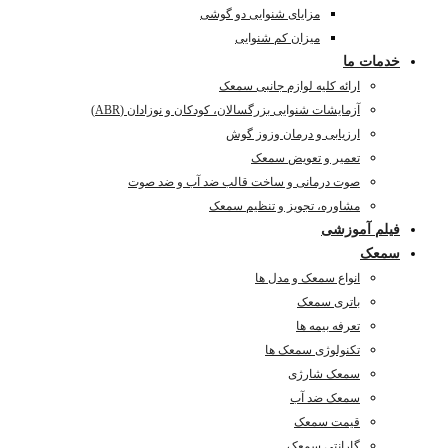
مزایای شنوایی دو گوشی
میزان کم شنوایی
خدمات ما
ارائه کلیه لوازم جانبی سمعک
آزمایشات شنوایی بزرگسالان، کودکان و نوزادان (ABR)
ارزیابی و درمان وزوز گوش
تعمیر و تعویض سمعک
صوت درمانی و ساخت قالب ضد آب و ضد صوت
مشاوره، تجویز و تنظیم سمعک
فیلم آموزشی
سمعک
انواع سمعک و مدل ها
باتری سمعک
تعرفه بیمه ها
تکنولوژی سمعک ها
سمعک شارژی
سمعک ضد آب
قیمت سمعک
گارانتی سمعک