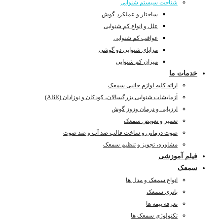
شناخت سیستم شنوایی
ساختار و عملکرد گوش
علل و انواع کم شنوایی
عواقب کم شنوایی
مزایای شنوایی دو گوشی
میزان کم شنوایی
خدمات ما
ارائه کلیه لوازم جانبی سمعک
آزمایشات شنوایی بزرگسالان، کودکان و نوزادان (ABR)
ارزیابی و درمان وزوز گوش
تعمیر و تعویض سمعک
صوت درمانی و ساخت قالب ضد آب و ضد صوت
مشاوره، تجویز و تنظیم سمعک
فیلم آموزشی
سمعک
انواع سمعک و مدل ها
باتری سمعک
تعرفه بیمه ها
تکنولوژی سمعک ها