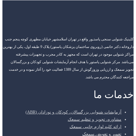
کلینیک شنوایی سنجی پاستـور واقع در تهران اسلامشهر خیابان مطهری کوچه پنجم جنب
داروخانه دکتر حاتمی (روبروی ساختمان پزشکان پاستور) پلاک 9 طبقه اول، یکی از بهترین
مراکز شنوایی موجود در تهران است که مجهز به کادر مجرب و تجهیزات پیشرفته
می‌باشد. مرکز شنوایی پاستور با هدف انجام آزمایشات شنوایی کودکان و بزرگسالان
تجویز سمعک و ارزیابی وزوزگوش از سال 1389 فعالیت خود را آغاز نموده و در خدمت
مراجعه کنندگان محترم می باشد.
خدمات ما
آزمایشات شنوایی بزرگسالان، کودکان و نوزادان (ABR)
مشاوره، تجویز و تنظیم سمعک
ارائه کلیه لوازم جانبی سمعک
تعمیر و تعویض سمعک