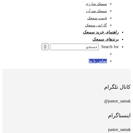
سمعک شارژی
سمعک ضد آب
قیمت سمعک
گارانتی سمعک
راهنمای خرید سمعک
برندهای سمعک
Search for:
تماس با ما
کانال تلگرام
pastor_samak@
اینستاگرام
pastor_samak