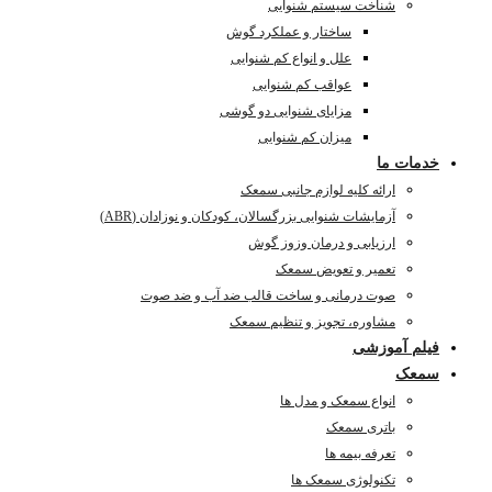
شناخت سیستم شنوایی
ساختار و عملکرد گوش
علل و انواع کم شنوایی
عواقب کم شنوایی
مزایای شنوایی دو گوشی
میزان کم شنوایی
خدمات ما
ارائه کلیه لوازم جانبی سمعک
آزمایشات شنوایی بزرگسالان، کودکان و نوزادان (ABR)
ارزیابی و درمان وزوز گوش
تعمیر و تعویض سمعک
صوت درمانی و ساخت قالب ضد آب و ضد صوت
مشاوره، تجویز و تنظیم سمعک
فیلم آموزشی
سمعک
انواع سمعک و مدل ها
باتری سمعک
تعرفه بیمه ها
تکنولوژی سمعک ها