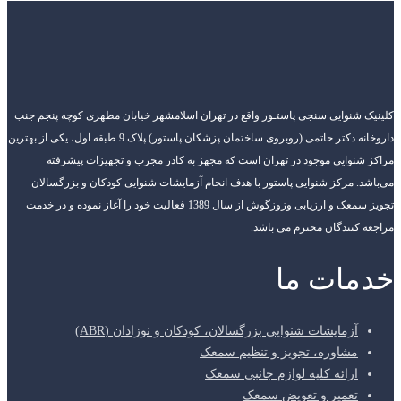
کلینیک شنوایی سنجی پاستـور واقع در تهران اسلامشهر خیابان مطهری کوچه پنجم جنب
داروخانه دکتر حاتمی (روبروی ساختمان پزشکان پاستور) پلاک 9 طبقه اول، یکی از بهترین
مراکز شنوایی موجود در تهران است که مجهز به کادر مجرب و تجهیزات پیشرفته
می‌باشد. مرکز شنوایی پاستور با هدف انجام آزمایشات شنوایی کودکان و بزرگسالان
تجویز سمعک و ارزیابی وزوزگوش از سال 1389 فعالیت خود را آغاز نموده و در خدمت
مراجعه کنندگان محترم می باشد.
خدمات ما
آزمایشات شنوایی بزرگسالان، کودکان و نوزادان (ABR)
مشاوره، تجویز و تنظیم سمعک
ارائه کلیه لوازم جانبی سمعک
تعمیر و تعویض سمعک