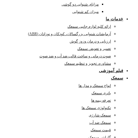
مزایای شنوایی دو گوشی
میزان کم شنوایی
خدمات ما
ارائه کلیه لوازم جانبی سمعک
آزمایشات شنوایی بزرگسالان، کودکان و نوزادان (ABR)
ارزیابی و درمان وزوز گوش
تعمیر و تعویض سمعک
صوت درمانی و ساخت قالب ضد آب و ضد صوت
مشاوره، تجویز و تنظیم سمعک
فیلم آموزشی
سمعک
انواع سمعک و مدل ها
باتری سمعک
تعرفه بیمه ها
تکنولوژی سمعک ها
سمعک شارژی
سمعک ضد آب
قیمت سمعک
گارانتی سمعک