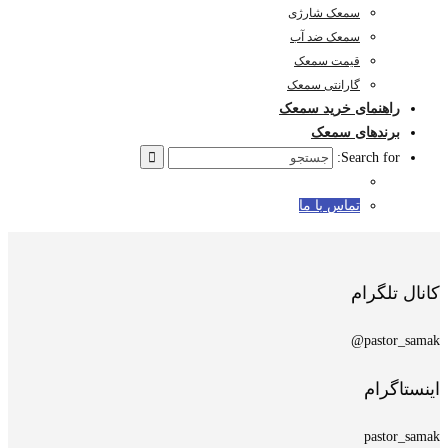
سمعک شارژی
سمعک ضد آب
قیمت سمعک
گارانتی سمعک
راهنمای خرید سمعک
برندهای سمعک
Search for:
تماس با ما
کانال تلگرام
pastor_samak@
اینستاگرام
pastor_samak