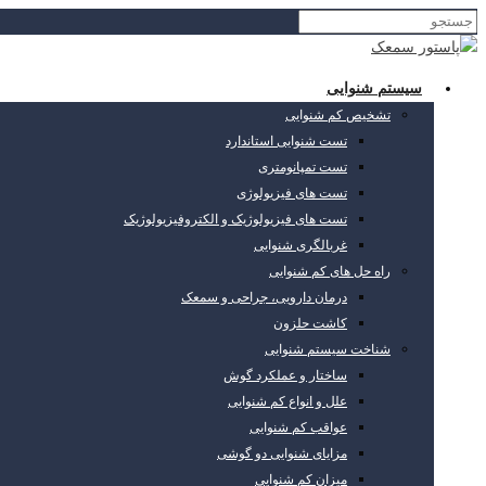
سیستم شنوایی
تشخیص کم شنوایی
تست شنوایی استاندارد
تست تمپانومتری
تست های فیزیولوژی
تست های فیزیولوژیک و الکتروفیزیولوژیک
غربالگری شنوایی
راه حل های کم شنوایی
درمان دارویی، جراحی و سمعک
کاشت حلزون
شناخت سیستم شنوایی
ساختار و عملکرد گوش
علل و انواع کم شنوایی
عواقب کم شنوایی
مزایای شنوایی دو گوشی
میزان کم شنوایی