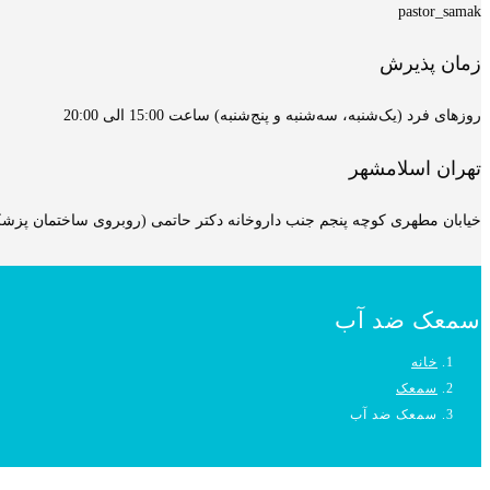
pastor_samak
زمان پذیرش
روزهای فرد (یک‌شنبه، سه‌شنبه و پنج‌شنبه) ساعت 15:00 الی 20:00
تهران اسلامشهر
خیابان مطهری کوچه پنجم جنب داروخانه دکتر حاتمی (روبروی ساختمان پزشکان
سمعک ضد آب
خانه
سمعک
سمعک ضد آب