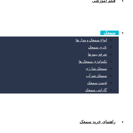
فیلم آموزشی
سمعک
انواع سمعک و مدل ها
باتری سمعک
تعرفه بیمه ها
تکنولوژی سمعک ها
سمعک شارژی
سمعک ضد آب
قیمت سمعک
گارانتی سمعک
راهنمای خرید سمعک