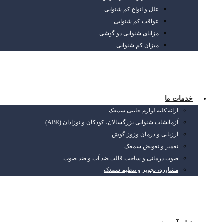
علل و انواع کم شنوایی
عواقب کم شنوایی
مزایای شنوایی دو گوشی
میزان کم شنوایی
خدمات ما
ارائه کلیه لوازم جانبی سمعک
آزمایشات شنوایی بزرگسالان، کودکان و نوزادان (ABR)
ارزیابی و درمان وزوز گوش
تعمیر و تعویض سمعک
صوت درمانی و ساخت قالب ضد آب و ضد صوت
مشاوره، تجویز و تنظیم سمعک