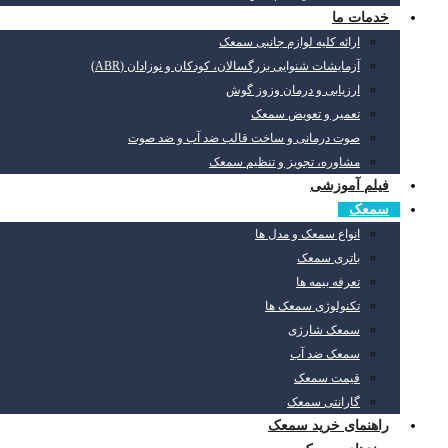
خدمات ما
ارائه کلیه لوازم جانبی سمعک
آزمایشات شنوایی بزرگسالان، کودکان و نوزادان (ABR)
ارزیابی و درمان وزوز گوش
تعمیر و تعویض سمعک
صوت درمانی و ساخت قالب ضد آب و ضد صوت
مشاوره، تجویز و تنظیم سمعک
فیلم آموزشی
سمعک
انواع سمعک و مدل ها
باتری سمعک
تعرفه بیمه ها
تکنولوژی سمعک ها
سمعک شارژی
سمعک ضد آب
قیمت سمعک
گارانتی سمعک
راهنمای خرید سمعک