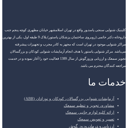
کلینیک شنوایی سنجی پاستـور واقع در تهران اسلامشهر خیابان مطهری کوچه پنجم جنب
داروخانه دکتر حاتمی (روبروی ساختمان پزشکان پاستور) پلاک 9 طبقه اول، یکی از بهترین
مراکز شنوایی موجود در تهران است که مجهز به کادر مجرب و تجهیزات پیشرفته
می‌باشد. مرکز شنوایی پاستور با هدف انجام آزمایشات شنوایی کودکان و بزرگسالان
تجویز سمعک و ارزیابی وزوزگوش از سال 1389 فعالیت خود را آغاز نموده و در خدمت
مراجعه کنندگان محترم می باشد.
خدمات ما
آزمایشات شنوایی بزرگسالان، کودکان و نوزادان (ABR)
مشاوره، تجویز و تنظیم سمعک
ارائه کلیه لوازم جانبی سمعک
تعمیر و تعویض سمعک
ارزیابی و درمان وزوز گوش