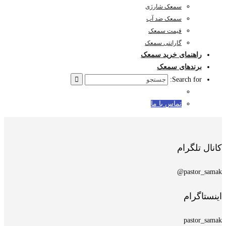
سمعک شارژی
سمعک ضد آب
قیمت سمعک
گارانتی سمعک
راهنمای خرید سمعک
برندهای سمعک
Search for:
تماس با ما
کانال تلگرام
pastor_samak@
اینستاگرام
pastor_samak