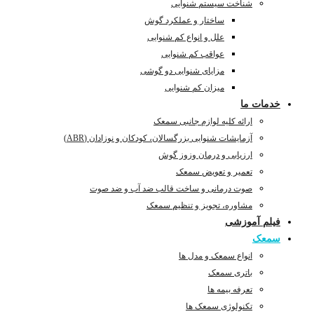
شناخت سیستم شنوایی
ساختار و عملکرد گوش
علل و انواع کم شنوایی
عواقب کم شنوایی
مزایای شنوایی دو گوشی
میزان کم شنوایی
خدمات ما
ارائه کلیه لوازم جانبی سمعک
آزمایشات شنوایی بزرگسالان، کودکان و نوزادان (ABR)
ارزیابی و درمان وزوز گوش
تعمیر و تعویض سمعک
صوت درمانی و ساخت قالب ضد آب و ضد صوت
مشاوره، تجویز و تنظیم سمعک
فیلم آموزشی
سمعک
انواع سمعک و مدل ها
باتری سمعک
تعرفه بیمه ها
تکنولوژی سمعک ها