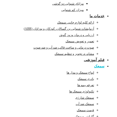
مزایای شنوایی دو گوشی
میزان کم شنوایی
خدمات ما
ارائه کلیه لوازم جانبی سمعک
آزمایشات شنوایی بزرگسالان، کودکان و نوزادان (ABR)
ارزیابی و درمان وزوز گوش
تعمیر و تعویض سمعک
صوت درمانی و ساخت قالب ضد آب و ضد صوت
مشاوره، تجویز و تنظیم سمعک
فیلم آموزشی
سمعک
انواع سمعک و مدل ها
باتری سمعک
تعرفه بیمه ها
تکنولوژی سمعک ها
سمعک شارژی
سمعک ضد آب
قیمت سمعک
گارانتی سمعک