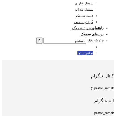
سمعک شارژی
سمعک ضد آب
قیمت سمعک
گارانتی سمعک
راهنمای خرید سمعک
برندهای سمعک
Search for:
تماس با ما
کانال تلگرام
pastor_samak@
اینستاگرام
pastor_samak