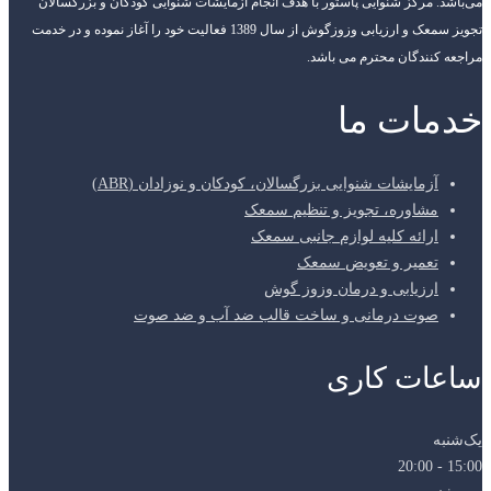
می‌باشد. مرکز شنوایی پاستور با هدف انجام آزمایشات شنوایی کودکان و بزرگسالان
تجویز سمعک و ارزیابی وزوزگوش از سال 1389 فعالیت خود را آغاز نموده و در خدمت
مراجعه کنندگان محترم می باشد.
خدمات ما
آزمایشات شنوایی بزرگسالان، کودکان و نوزادان (ABR)
مشاوره، تجویز و تنظیم سمعک
ارائه کلیه لوازم جانبی سمعک
تعمیر و تعویض سمعک
ارزیابی و درمان وزوز گوش
صوت درمانی و ساخت قالب ضد آب و ضد صوت
ساعات کاری
یک‌شنبه
15:00 - 20:00