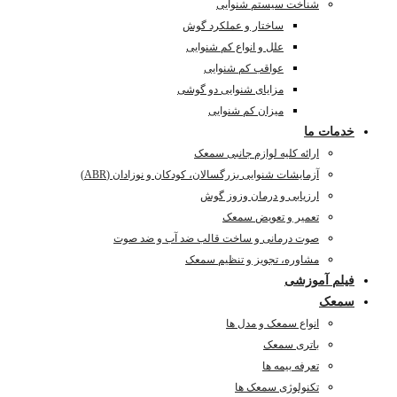
شناخت سیستم شنوایی
ساختار و عملکرد گوش
علل و انواع کم شنوایی
عواقب کم شنوایی
مزایای شنوایی دو گوشی
میزان کم شنوایی
خدمات ما
ارائه کلیه لوازم جانبی سمعک
آزمایشات شنوایی بزرگسالان، کودکان و نوزادان (ABR)
ارزیابی و درمان وزوز گوش
تعمیر و تعویض سمعک
صوت درمانی و ساخت قالب ضد آب و ضد صوت
مشاوره، تجویز و تنظیم سمعک
فیلم آموزشی
سمعک
انواع سمعک و مدل ها
باتری سمعک
تعرفه بیمه ها
تکنولوژی سمعک ها