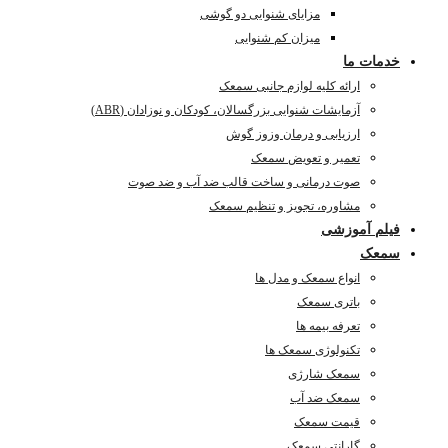
مزایای شنوایی دو گوشی
میزان کم شنوایی
خدمات ما
ارائه کلیه لوازم جانبی سمعک
آزمایشات شنوایی بزرگسالان، کودکان و نوزادان (ABR)
ارزیابی و درمان وزوز گوش
تعمیر و تعویض سمعک
صوت درمانی و ساخت قالب ضد آب و ضد صوت
مشاوره، تجویز و تنظیم سمعک
فیلم آموزشی
سمعک
انواع سمعک و مدل ها
باتری سمعک
تعرفه بیمه ها
تکنولوژی سمعک ها
سمعک شارژی
سمعک ضد آب
قیمت سمعک
گارانتی سمعک