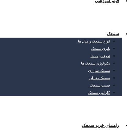
فیلم آموزشی
سمعک
انواع سمعک و مدل ها
باتری سمعک
تعرفه بیمه ها
تکنولوژی سمعک ها
سمعک شارژی
سمعک ضد آب
قیمت سمعک
گارانتی سمعک
راهنمای خرید سمعک