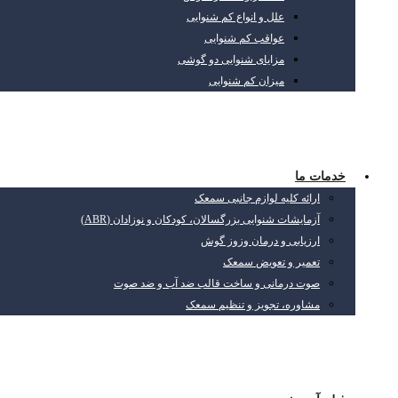
علل و انواع کم شنوایی
عواقب کم شنوایی
مزایای شنوایی دو گوشی
میزان کم شنوایی
خدمات ما
ارائه کلیه لوازم جانبی سمعک
آزمایشات شنوایی بزرگسالان، کودکان و نوزادان (ABR)
ارزیابی و درمان وزوز گوش
تعمیر و تعویض سمعک
صوت درمانی و ساخت قالب ضد آب و ضد صوت
مشاوره، تجویز و تنظیم سمعک