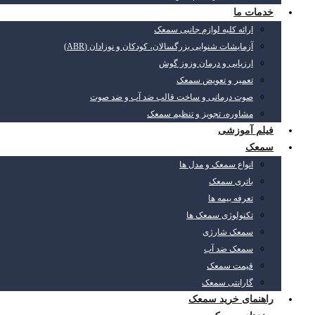
خدمات ما
ارائه کلیه لوازم جانبی سمعک
آزمایشات شنوایی بزرگسالان، کودکان و نوزادان (ABR)
ارزیابی و درمان وزوز گوش
تعمیر و تعویض سمعک
صوت درمانی و ساخت قالب ضد آب و ضد صوت
مشاوره، تجویز و تنظیم سمعک
فیلم آموزشی
سمعک
انواع سمعک و مدل ها
باتری سمعک
تعرفه بیمه ها
تکنولوژی سمعک ها
سمعک شارژی
سمعک ضد آب
قیمت سمعک
گارانتی سمعک
راهنمای خرید سمعک