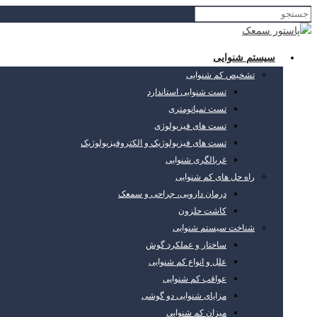
سیستم شنوایی
تشخیص کم شنوایی
تست شنوایی استاندارد
تست تمپانومتری
تست های فیزیولوژی
تست های فیزیولوژیک و الکتروفیزیولوژیک
غربالگری شنوایی
راه حل های کم شنوایی
درمان دارویی، جراحی و سمعک
کاشت حلزون
شناخت سیستم شنوایی
ساختار و عملکرد گوش
علل و انواع کم شنوایی
عواقب کم شنوایی
مزایای شنوایی دو گوشی
میزان کم شنوایی