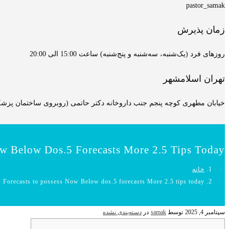
pastor_samak
زمان پذیرش
روزهای فرد (یک‌شنبه، سه‌شنبه و پنج‌شنبه) ساعت 15:00 الی 20:00
تهران اسلامشهر
خیابان مطهری کوچه پنجم جنب داروخانه دکتر حاتمی (روبروی ساختمان پزشکان
w Below Dos.5 Forecasts More 2.5 Tips Today
خانه
 Forecasts to possess Now Below dos.5 forecasts More 2.5 tips today
سپتامبر 4, 2025
توسط
samak
در
دسته‌بندی نشده