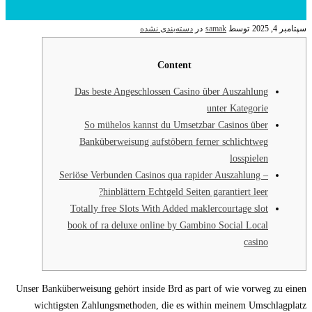
سپتامبر 4, 2025
توسط
samak
در
دسته‌بندی نشده
Content
Das beste Angeschlossen Casino über Auszahlung
unter Kategorie
So mühelos kannst du Umsetzbar Casinos über
Banküberweisung aufstöbern ferner schlichtweg
losspielen
Seriöse Verbunden Casinos qua rapider Auszahlung –
hinblättern Echtgeld Seiten garantiert leer?
Totally free Slots With Added maklercourtage slot
book of ra deluxe online by Gambino Social Local
casino
Unser Banküberweisung gehört inside Brd as part of wie vorweg zu einen
wichtigsten Zahlungsmethoden, die es within meinem Umschlagplatz