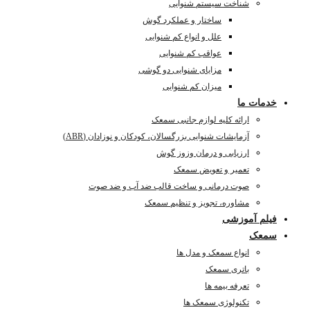
شناخت سیستم شنوایی
ساختار و عملکرد گوش
علل و انواع کم شنوایی
عواقب کم شنوایی
مزایای شنوایی دو گوشی
میزان کم شنوایی
خدمات ما
ارائه کلیه لوازم جانبی سمعک
آزمایشات شنوایی بزرگسالان، کودکان و نوزادان (ABR)
ارزیابی و درمان وزوز گوش
تعمیر و تعویض سمعک
صوت درمانی و ساخت قالب ضد آب و ضد صوت
مشاوره، تجویز و تنظیم سمعک
فیلم آموزشی
سمعک
انواع سمعک و مدل ها
باتری سمعک
تعرفه بیمه ها
تکنولوژی سمعک ها