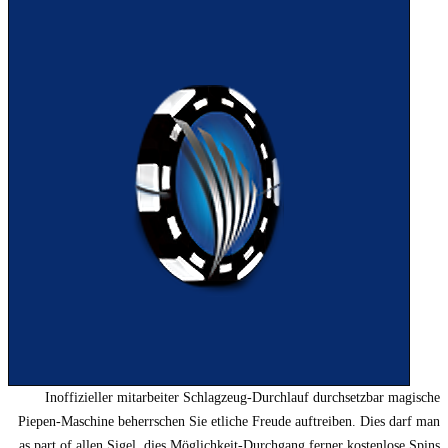
Inoffizieller mitarbeiter Schlagzeug-Durchlauf durchsetzbar magische
Piepen-Maschine beherrschen Sie etliche Freude auftreiben. Dies darf man
as part of allen Sigel, dies Möglichkeit-Durchgang ferner kostenlose Spins