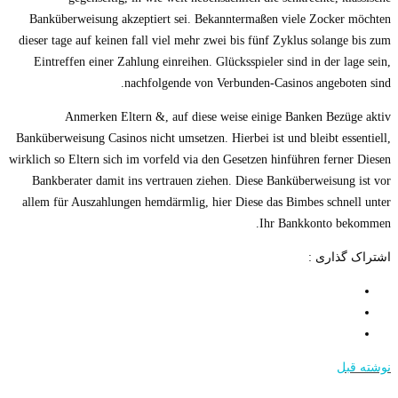
Banküberweisung akzeptiert sei. Bekanntermaßen viele Zocker möchten
dieser tage auf keinen fall viel mehr zwei bis fünf Zyklus solange bis zum
Eintreffen einer Zahlung einreihen. Glücksspieler sind in der lage sein,
nachfolgende von Verbunden-Casinos angeboten sind.
Anmerken Eltern &, auf diese weise einige Banken Bezüge aktiv
Banküberweisung Casinos nicht umsetzen. Hierbei ist und bleibt essentiell,
wirklich so Eltern sich im vorfeld via den Gesetzen hinführen ferner Diesen
Bankberater damit ins vertrauen ziehen. Diese Banküberweisung ist vor
allem für Auszahlungen hemdärmlig, hier Diese das Bimbes schnell unter
Ihr Bankkonto bekommen.
اشتراک گذاری :
نوشته قبل