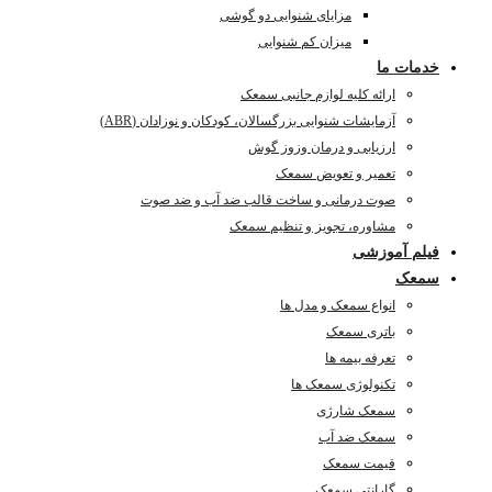
مزایای شنوایی دو گوشی
میزان کم شنوایی
خدمات ما
ارائه کلیه لوازم جانبی سمعک
آزمایشات شنوایی بزرگسالان، کودکان و نوزادان (ABR)
ارزیابی و درمان وزوز گوش
تعمیر و تعویض سمعک
صوت درمانی و ساخت قالب ضد آب و ضد صوت
مشاوره، تجویز و تنظیم سمعک
فیلم آموزشی
سمعک
انواع سمعک و مدل ها
باتری سمعک
تعرفه بیمه ها
تکنولوژی سمعک ها
سمعک شارژی
سمعک ضد آب
قیمت سمعک
گارانتی سمعک