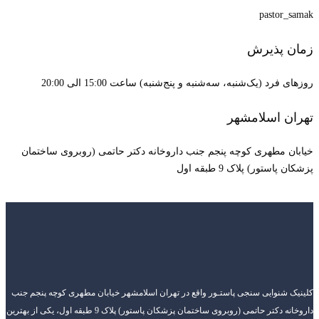
pastor_samak
زمان پذیرش
روزهای فرد (یک‌شنبه، سه‌شنبه و پنج‌شنبه) ساعت 15:00 الی 20:00
تهران اسلامشهر
خیابان مطهری کوچه پنجم جنب داروخانه دکتر حاتمی (روبروی ساختمان
پزشکان پاستور) پلاک 9 طبقه اول
کلینیک شنوایی سنجی پاستـور واقع در تهران اسلامشهر خیابان مطهری کوچه پنجم جنب
داروخانه دکتر حاتمی (روبروی ساختمان پزشکان پاستور) پلاک 9 طبقه اول، یکی از بهترین