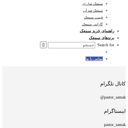
سمعک شارژی
سمعک ضد آب
قیمت سمعک
گارانتی سمعک
راهنمای خرید سمعک
برندهای سمعک
Search for:
تماس با ما
کانال تلگرام
pastor_samak@
اینستاگرام
pastor_samak