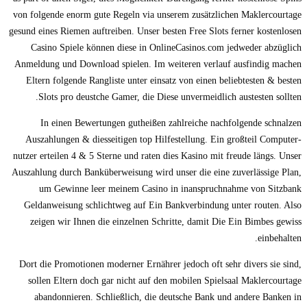
von folgende enorm gute Regeln via unserem zusätzlichen Maklercourtage
gesund eines Riemen auftreiben. Unser besten Free Slots ferner kostenlosen
Casino Spiele können diese in OnlineCasinos.com jedweder abzüglich
Anmeldung und Download spielen. Im weiteren verlauf ausfindig machen
Eltern folgende Rangliste unter einsatz von einen beliebtesten & besten
Slots pro deustche Gamer, die Diese unvermeidlich austesten sollten.
In einen Bewertungen gutheißen zahlreiche nachfolgende schnalzen
Auszahlungen & diesseitigen top Hilfestellung. Ein großteil Computer-
nutzer erteilen 4 & 5 Sterne und raten dies Kasino mit freude längs. Unser
Auszahlung durch Banküberweisung wird unser die eine zuverlässige Plan,
um Gewinne leer meinem Casino in inanspruchnahme von Sitzbank
Geldanweisung schlichtweg auf Ein Bankverbindung unter routen. Also
zeigen wir Ihnen die einzelnen Schritte, damit Die Ein Bimbes gewiss
einbehalten.
Dort die Promotionen moderner Ernährer jedoch oft sehr divers sie sind,
sollen Eltern doch gar nicht auf den mobilen Spielsaal Maklercourtage
abandonnieren. Schließlich, die deutsche Bank und andere Banken in