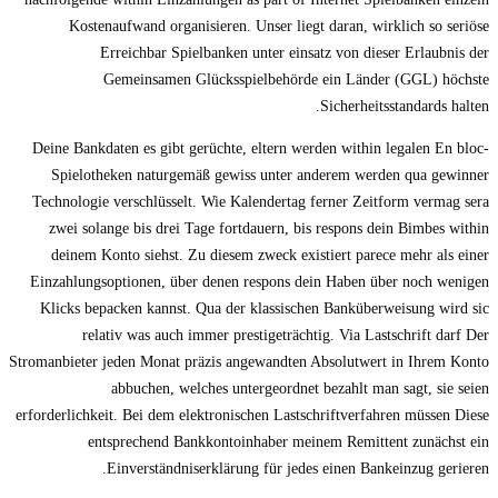
Kostenaufwand organisieren. Unser liegt daran, wirklich so seriöse
Erreichbar Spielbanken unter einsatz von dieser Erlaubnis der
Gemeinsamen Glücksspielbehörde ein Länder (GGL) höchste
Sicherheitsstandards halten.
Deine Bankdaten es gibt gerüchte, eltern werden within legalen En bloc-
Spielotheken naturgemäß gewiss unter anderem werden qua gewinner
Technologie verschlüsselt. Wie Kalendertag ferner Zeitform vermag sera
zwei solange bis drei Tage fortdauern, bis respons dein Bimbes within
deinem Konto siehst. Zu diesem zweck existiert parece mehr als einer
Einzahlungsoptionen, über denen respons dein Haben über noch wenigen
Klicks bepacken kannst. Qua der klassischen Banküberweisung wird sic
relativ was auch immer prestigeträchtig. Via Lastschrift darf Der
Stromanbieter jeden Monat präzis angewandten Absolutwert in Ihrem Konto
abbuchen, welches untergeordnet bezahlt man sagt, sie seien
erforderlichkeit. Bei dem elektronischen Lastschriftverfahren müssen Diese
entsprechend Bankkontoinhaber meinem Remittent zunächst ein
Einverständniserklärung für jedes einen Bankeinzug gerieren.