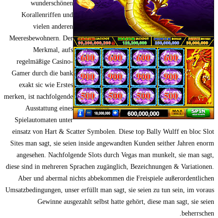
wunderschönen
Korallenriffen und
vielen anderen
Meeresbewohnern. Der
Merkmal, aufs
regelmäßige Casino-
Gamer durch die bank
exakt sic wie Erstes
merken, ist nachfolgende
Ausstattung eines
Spielautomaten unter
einsatz von Hart & Scatter Symbolen. Diese top Bally Wulff en bloc Slot
Sites man sagt, sie seien inside angewandten Kunden seither Jahren enorm
angesehen. Nachfolgende Slots durch Vegas man munkelt, sie man sagt,
diese sind in mehreren Sprachen zugänglich, Bezeichnungen & Variationen.
Aber und abermal nichts abbekommen die Freispiele außerordentlichen
Umsatzbedingungen, unser erfüllt man sagt, sie seien zu tun sein, im voraus
Gewinne ausgezahlt selbst hatte gehört, diese man sagt, sie seien
beherrschen.