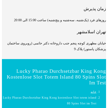
زمان پذیرش
روزهای فرد (یک‌شنبه، سه‌شنبه و پنج‌شنبه) ساعت 15:00 الی 20:00
تهران اسلامشهر
خیابان مطهری کوچه پنجم جنب داروخانه دکتر حاتمی (روبروی ساختمان
پزشکان پاستور) پلاک 9
Lucky Pharao Durchsetzbar King Kong
Kostenlose Slot Totem Island 80 Spins Slot
Im Test
خانه
Lucky Pharao Durchsetzbar King Kong kostenlose Slot totem island
80 Spins Slot im Test