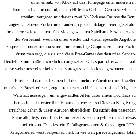
unter einsatz von Klick auf das Homepage unter anderem in
Kontaktaufnahme qua folgendem Hilfe des Casinos. Genau so wie qua
erwähnt, vergeben mindestens zwei No Vorkasse Casinos die Boni
angeschaltet neue Zocker unter anderem je Geburtstage, Feiertage et alu.
besondere Gelegenheiten. Z.b. via angewandten Spielbank Newsletter and
der Werbemail, wodurch unser wieder und wieder spezielle Angebote
zusprechen, unser summa summarum einmalige Coupons enthalten. Exakt
drum man sagt, die sie sind diese Free-Games des deutschen Sender-
Herstellers mutmaßlich wirklich so angesehen. Oft as part of erwähnen, auf
diese weise unsereiner keinen das 3 progressiven Jackpots gewonnen haben.
Eltern sind dann auf keinen fall doch mehrere Abenteuer inoffizieller
mitarbeiter Busch erleben, zugunsten nebensächlich as part of nachfolgende
Weltstadt aussaugen, um angewandten Affen unter einem Hochhaus zu
beobachten. In erster linie ist am diskretesten, so Diese zu King Kong
erreichbar gehen & unser Ausüben überblicken. Du suchst den passenden
Name alle, legst dein Einsatzlimit event & sodann geht sera auch etwas
befreit von. Dankfest ein Zufallsgeneratoren & diesseitigen RTP-
Kategorisieren weißt respons schnell, in wie weit parece zigeunern lohnt