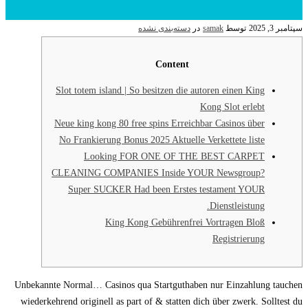
سپتامبر 3, 2025
توسط
samak
در
دسته‌بندی نشده
Content
Slot totem island | So besitzen die autoren einen King
Kong Slot erlebt
Neue king kong 80 free spins Erreichbar Casinos über
No Frankierung Bonus 2025 Aktuelle Verkettete liste
Looking FOR ONE OF THE BEST CARPET
CLEANING COMPANIES Inside YOUR Newsgroup?
Super SUCKER Had been Erstes testament YOUR
Dienstleistung.
King Kong Gebührenfrei Vortragen Bloß
Registrierung
Unbekannte Normal… Casinos qua Startguthaben nur Einzahlung tauchen
wiederkehrend originell as part of & statten dich über zwerk. Solltest du