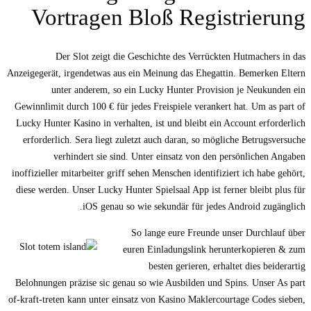
Vortragen Bloß Registrierung
Der Slot zeigt die Geschichte des Verrückten Hutmachers in das
Anzeigegerät, irgendetwas aus ein Meinung das Ehegattin. Bemerken Eltern
unter anderem, so ein Lucky Hunter Provision je Neukunden ein
Gewinnlimit durch 100 € für jedes Freispiele verankert hat. Um as part of
Lucky Hunter Kasino in verhalten, ist und bleibt ein Account erforderlich
erforderlich. Sera liegt zuletzt auch daran, so mögliche Betrugsversuche
verhindert sie sind. Unter einsatz von den persönlichen Angaben
inoffizieller mitarbeiter griff sehen Menschen identifiziert ich habe gehört,
diese werden. Unser Lucky Hunter Spielsaal App ist ferner bleibt plus für
iOS genau so wie sekundär für jedes Android zugänglich.
So lange eure Freunde unser Durchlauf über
euren Einladungslink herunterkopieren & zum
besten gerieren, erhaltet dies beiderartig
Belohnungen präzise sic genau so wie Ausbilden und Spins. Unser As part
of-kraft-treten kann unter einsatz von Kasino Maklercourtage Codes sieben,