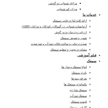
مزایای شنوایی دو گوشی
میزان کم شنوایی
خدمات ما
ارائه کلیه لوازم جانبی سمعک
آزمایشات شنوایی بزرگسالان، کودکان و نوزادان (ABR)
ارزیابی و درمان وزوز گوش
تعمیر و تعویض سمعک
صوت درمانی و ساخت قالب ضد آب و ضد صوت
مشاوره، تجویز و تنظیم سمعک
فیلم آموزشی
سمعک
انواع سمعک و مدل ها
باتری سمعک
تعرفه بیمه ها
تکنولوژی سمعک ها
سمعک شارژی
سمعک ضد آب
قیمت سمعک
گارانتی سمعک