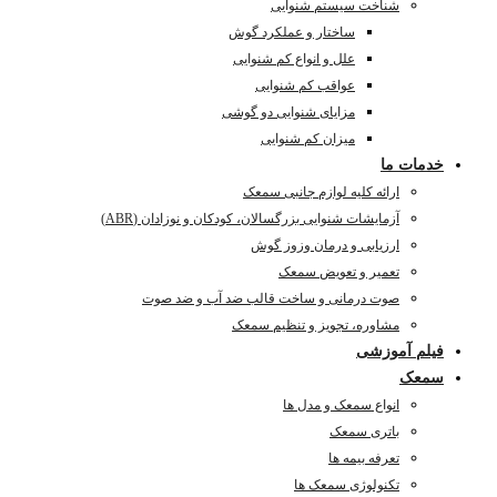
شناخت سیستم شنوایی
ساختار و عملکرد گوش
علل و انواع کم شنوایی
عواقب کم شنوایی
مزایای شنوایی دو گوشی
میزان کم شنوایی
خدمات ما
ارائه کلیه لوازم جانبی سمعک
آزمایشات شنوایی بزرگسالان، کودکان و نوزادان (ABR)
ارزیابی و درمان وزوز گوش
تعمیر و تعویض سمعک
صوت درمانی و ساخت قالب ضد آب و ضد صوت
مشاوره، تجویز و تنظیم سمعک
فیلم آموزشی
سمعک
انواع سمعک و مدل ها
باتری سمعک
تعرفه بیمه ها
تکنولوژی سمعک ها