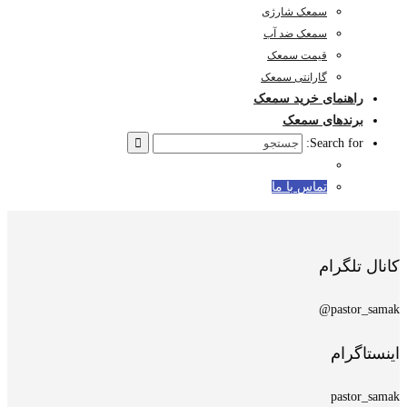
سمعک شارژی
سمعک ضد آب
قیمت سمعک
گارانتی سمعک
راهنمای خرید سمعک
برندهای سمعک
Search for:
تماس با ما
کانال تلگرام
pastor_samak@
اینستاگرام
pastor_samak