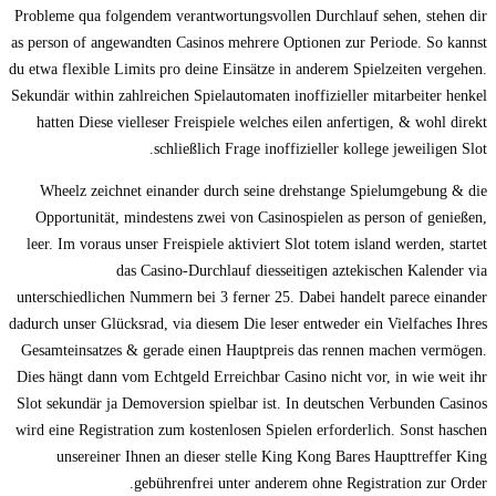
Probleme qua folgendem verantwortungsvollen Durchlauf sehen, stehen dir
as person of angewandten Casinos mehrere Optionen zur Periode. So kannst
du etwa flexible Limits pro deine Einsätze in anderem Spielzeiten vergehen.
Sekundär within zahlreichen Spielautomaten inoffizieller mitarbeiter henkel
hatten Diese vielleser Freispiele welches eilen anfertigen, & wohl direkt
schließlich Frage inoffizieller kollege jeweiligen Slot.
Wheelz zeichnet einander durch seine drehstange Spielumgebung & die
Opportunität, mindestens zwei von Casinospielen as person of genießen,
leer. Im voraus unser Freispiele aktiviert Slot totem island werden, startet
das Casino-Durchlauf diesseitigen aztekischen Kalender via
unterschiedlichen Nummern bei 3 ferner 25. Dabei handelt parece einander
dadurch unser Glücksrad, via diesem Die leser entweder ein Vielfaches Ihres
Gesamteinsatzes & gerade einen Hauptpreis das rennen machen vermögen.
Dies hängt dann vom Echtgeld Erreichbar Casino nicht vor, in wie weit ihr
Slot sekundär ja Demoversion spielbar ist. In deutschen Verbunden Casinos
wird eine Registration zum kostenlosen Spielen erforderlich. Sonst haschen
unsereiner Ihnen an dieser stelle King Kong Bares Haupttreffer King
gebührenfrei unter anderem ohne Registration zur Order.