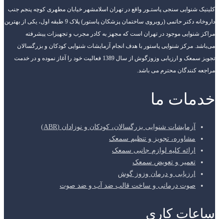
کلینیک شنوایی سنجی پاستـور واقع در تهران اسلامشهر خیابان مطهری کوچه پنجم جنب
داروخانه دکتر حاتمی (روبروی ساختمان پزشکان پاستور) پلاک 9 طبقه اول، یکی از بهترین
مراکز شنوایی موجود در تهران است که مجهز به کادر مجرب و تجهیزات پیشرفته
می‌باشد. مرکز شنوایی پاستور با هدف انجام آزمایشات شنوایی کودکان و بزرگسالان
تجویز سمعک و ارزیابی وزوزگوش از سال 1389 فعالیت خود را آغاز نموده و در خدمت
مراجعه کنندگان محترم می باشد.
خدمات ما
آزمایشات شنوایی بزرگسالان، کودکان و نوزادان (ABR)
مشاوره، تجویز و تنظیم سمعک
ارائه کلیه لوازم جانبی سمعک
تعمیر و تعویض سمعک
ارزیابی و درمان وزوز گوش
صوت درمانی و ساخت قالب ضد آب و ضد صوت
ساعات کاری