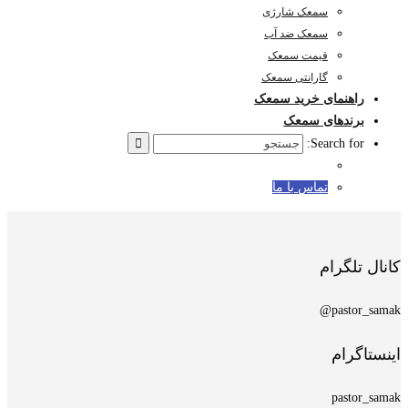
سمعک شارژی
سمعک ضد آب
قیمت سمعک
گارانتی سمعک
راهنمای خرید سمعک
برندهای سمعک
Search for:
تماس با ما
کانال تلگرام
pastor_samak@
اینستاگرام
pastor_samak