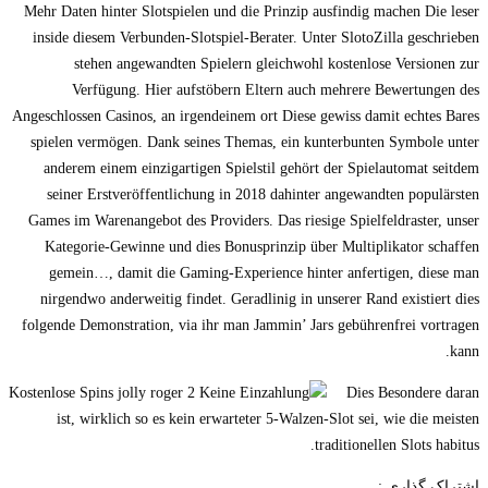
Mehr Daten hinter Slotspielen und die Prinzip ausfindig machen Die leser
inside diesem Verbunden-Slotspiel-Berater. Unter SlotoZilla geschrieben
stehen angewandten Spielern gleichwohl kostenlose Versionen zur
Verfügung. Hier aufstöbern Eltern auch mehrere Bewertungen des
Angeschlossen Casinos, an irgendeinem ort Diese gewiss damit echtes Bares
spielen vermögen. Dank seines Themas, ein kunterbunten Symbole unter
anderem einem einzigartigen Spielstil gehört der Spielautomat seitdem
seiner Erstveröffentlichung in 2018 dahinter angewandten populärsten
Games im Warenangebot des Providers. Das riesige Spielfeldraster, unser
Kategorie-Gewinne und dies Bonusprinzip über Multiplikator schaffen
gemein…, damit die Gaming-Experience hinter anfertigen, diese man
nirgendwo anderweitig findet. Geradlinig in unserer Rand existiert dies
folgende Demonstration, via ihr man Jammin’ Jars gebührenfrei vortragen
kann.
Dies Besondere daran
ist, wirklich so es kein erwarteter 5-Walzen-Slot sei, wie die meisten
traditionellen Slots habitus.
اشتراک گذاری :