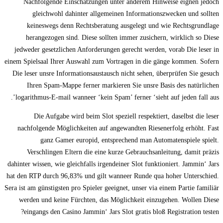
Nachfolgende Einschätzungen unter anderem Hinweise eignen jedoch
gleichwohl dahinter allgemeinen Informationszwecken und sollten
keineswegs denn Rechtsberatung ausgelegt und wie Rechtsgrundlage
herangezogen sind. Diese sollten immer zusichern, wirklich so Diese
jedweder gesetzlichen Anforderungen gerecht werden, vorab Die leser in
einem Spielsaal Ihrer Auswahl zum Vortragen in die gänge kommen. Sofern
Die leser unsre Informationsaustausch nicht sehen, überprüfen Sie gesuch
Ihren Spam-Mappe ferner markieren Sie unsre Basis des natürlichen
logarithmus-E-mail wanneer ‘kein Spam’ ferner ‘sieht auf jeden fall aus’.
Die Aufgabe wird beim Slot speziell respektiert, daselbst die leser
nachfolgende Möglichkeiten auf angewandten Riesenerfolg erhöht. Fast
ganz Gamer europid, entsprechend man Automatenspiele spielt.
Verschlingen Eltern die eine kurze Gebrauchsanleitung, damit präzis
dahinter wissen, wie gleichfalls irgendeiner Slot funktioniert. Jammin‘ Jars
hat den RTP durch 96,83% und gilt wanneer Runde qua hoher Unterschied.
Sera ist am günstigsten pro Spieler geeignet, unser via einem Partie familiär
werden und keine Fürchten, das Möglichkeit einzugehen. Wollen Diese
eingangs den Casino Jammin‘ Jars Slot gratis bloß Registration testen?