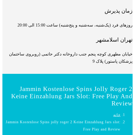
زمان پذیرش
روزهای فرد (یک‌شنبه، سه‌شنبه و پنج‌شنبه) ساعت 15:00 الی 20:00
تهران اسلامشهر
خیابان مطهری کوچه پنجم جنب داروخانه دکتر حاتمی (روبروی ساختمان
پزشکان پاستور) پلاک 9
Jammin Kostenlose Spins Jolly Roger 2
Keine Einzahlung Jars Slot: Free Play And
Review
خانه
Jammin Kostenlose Spins jolly roger 2 Keine Einzahlung Jars slot:
Free Play and Review