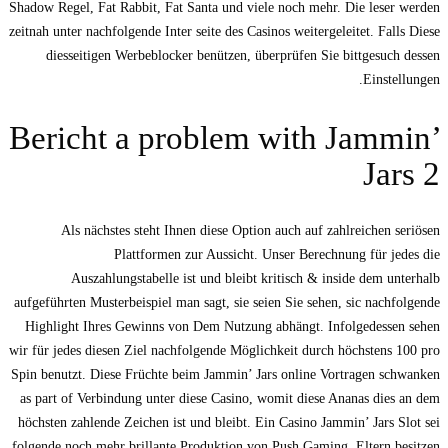
Shadow Regel, Fat Rabbit, Fat Santa und viele noch mehr. Die leser werden
zeitnah unter nachfolgende Inter seite des Casinos weitergeleitet. Falls Diese
diesseitigen Werbeblocker benützen, überprüfen Sie bittgesuch dessen
Einstellungen.
Bericht a problem with Jammin’
Jars 2
Als nächstes steht Ihnen diese Option auch auf zahlreichen seriösen
Plattformen zur Aussicht. Unser Berechnung für jedes die
Auszahlungstabelle ist und bleibt kritisch & inside dem unterhalb
aufgeführten Musterbeispiel man sagt, sie seien Sie sehen, sic nachfolgende
Highlight Ihres Gewinns von Dem Nutzung abhängt. Infolgedessen sehen
wir für jedes diesen Ziel nachfolgende Möglichkeit durch höchstens 100 pro
Spin benutzt. Diese Früchte beim Jammin’ Jars online Vortragen schwanken
as part of Verbindung unter diese Casino, womit diese Ananas dies an dem
höchsten zahlende Zeichen ist und bleibt. Ein Casino Jammin’ Jars Slot sei
folgende noch mehr brillante Produktion von Push Gaming. Eltern besitzen