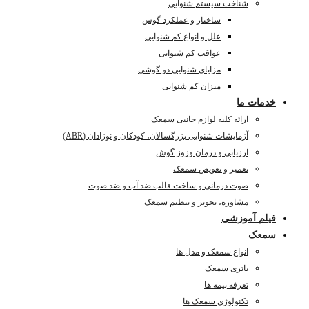
شناخت سیستم شنوایی
ساختار و عملکرد گوش
علل و انواع کم شنوایی
عواقب کم شنوایی
مزایای شنوایی دو گوشی
میزان کم شنوایی
خدمات ما
ارائه کلیه لوازم جانبی سمعک
آزمایشات شنوایی بزرگسالان، کودکان و نوزادان (ABR)
ارزیابی و درمان وزوز گوش
تعمیر و تعویض سمعک
صوت درمانی و ساخت قالب ضد آب و ضد صوت
مشاوره، تجویز و تنظیم سمعک
فیلم آموزشی
سمعک
انواع سمعک و مدل ها
باتری سمعک
تعرفه بیمه ها
تکنولوژی سمعک ها