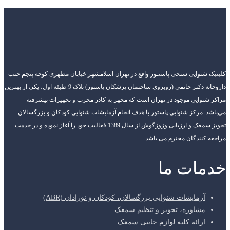
کلینیک شنوایی سنجی پاستـور واقع در تهران اسلامشهر خیابان مطهری کوچه پنجم جنب
داروخانه دکتر حاتمی (روبروی ساختمان پزشکان پاستور) پلاک 9 طبقه اول، یکی از بهترین
مراکز شنوایی موجود در تهران است که مجهز به کادر مجرب و تجهیزات پیشرفته
می‌باشد. مرکز شنوایی پاستور با هدف انجام آزمایشات شنوایی کودکان و بزرگسالان
تجویز سمعک و ارزیابی وزوزگوش از سال 1389 فعالیت خود را آغاز نموده و در خدمت
مراجعه کنندگان محترم می باشد.
خدمات ما
آزمایشات شنوایی بزرگسالان، کودکان و نوزادان (ABR)
مشاوره، تجویز و تنظیم سمعک
ارائه کلیه لوازم جانبی سمعک