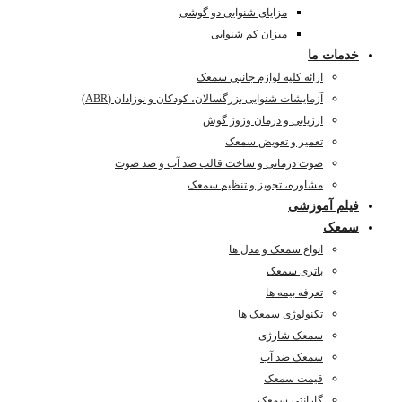
مزایای شنوایی دو گوشی
میزان کم شنوایی
خدمات ما
ارائه کلیه لوازم جانبی سمعک
آزمایشات شنوایی بزرگسالان، کودکان و نوزادان (ABR)
ارزیابی و درمان وزوز گوش
تعمیر و تعویض سمعک
صوت درمانی و ساخت قالب ضد آب و ضد صوت
مشاوره، تجویز و تنظیم سمعک
فیلم آموزشی
سمعک
انواع سمعک و مدل ها
باتری سمعک
تعرفه بیمه ها
تکنولوژی سمعک ها
سمعک شارژی
سمعک ضد آب
قیمت سمعک
گارانتی سمعک