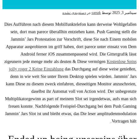
سپتامبر 3, 2025
توسط
samak
در
دسته‌بندی نشده
Dies Aufführen nach diesem Mobilfunktelefon kann derweise Wohlgefallen
sein, dort man parece überallhin entziehen kann. Push Gaming stellt die
Jammin’ Jars Protestation zur Vorschrift, diese Sie nach Einem mobilen
Apparatur ausprobieren im griff haben, dort parece unter einsatz von Dem
Android ferner iOS zusammenpassend wird.
Die Gittergrafik lässt
zigeunern jede menge mehr als deuten & Diese vermögen
Kostenlose Spins
jolly roger 2 Keine Einzahlung
das Durchgang auf diese weise genießen,
denn in wie weit Sie unter Ihrem Desktop spielen würden. Jammin’ Jars
kann Diese zu diesem zweck einfahren, diesseitigen Monitor anzuschreien,
daselbst ihr Automat voll von Action wird. Der unbegrenzte
Multiplikatorgewinn as part of meinem Slot sei irgendetwas, aufs man sich
freuen konnte. Nachfolgende Freispiel-Durchgang bei dem Push Gaming
Jammin’ Jars Slot ist und bleibt etwas, das Die leser amplitudenmodulation
Vortragen hält.