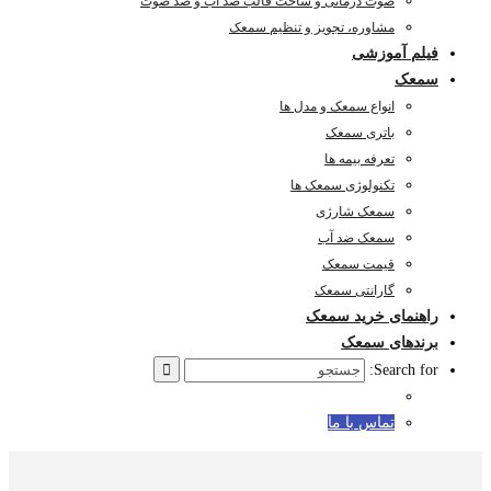
صوت درمانی و ساخت قالب ضد آب و ضد صوت
مشاوره، تجویز و تنظیم سمعک
یلم آموزشی
معک
انواع سمعک و مدل ها
باتری سمعک
تعرفه بیمه ها
تکنولوژی سمعک ها
سمعک شارژی
سمعک ضد آب
قیمت سمعک
گارانتی سمعک
اهنمای خرید سمعک
رندهای سمعک
Search for
تماس با ما