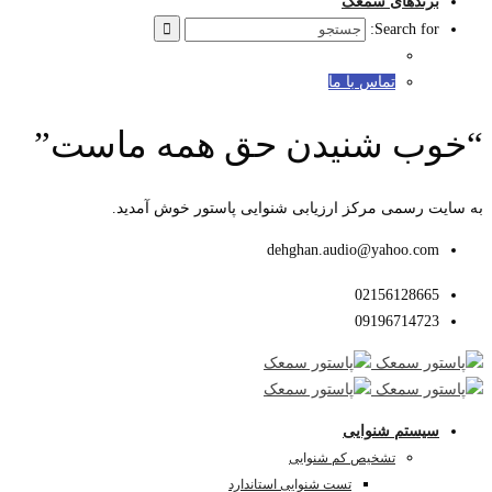
رندهای سمعک
Search for
تماس با ما
ب شنیدن حق همه ماست”
 رسمی مرکز ارزیابی شنوایی پاستور خوش آمدید.
dehghan.audio@yahoo.co
0215612866
0919671472
یستم شنوایی
تشخیص کم شنوایی
تست شنوایی استاندارد