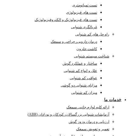
تست تمپانومتری
تست های فیزیولوژی
تست های فیزیولوژیک و الکتروفیزیولوژیک
غربالگری شنوایی
راه حل های کم شنوایی
درمان دارویی، جراحی و سمعک
کاشت حلزون
شناخت سیستم شنوایی
ساختار و عملکرد گوش
علل و انواع کم شنوایی
عواقب کم شنوایی
مزایای شنوایی دو گوشی
میزان کم شنوایی
دمات ما
ارائه کلیه لوازم جانبی سمعک
آزمایشات شنوایی بزرگسالان، کودکان و نوزادان (ABR)
ارزیابی و درمان وزوز گوش
تعمیر و تعویض سمعک