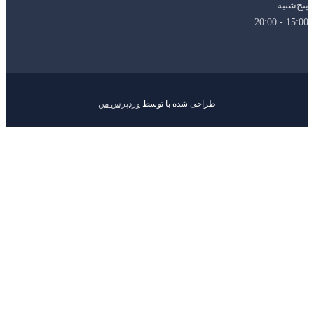
طراحی شده با
توسط
وردپرس من