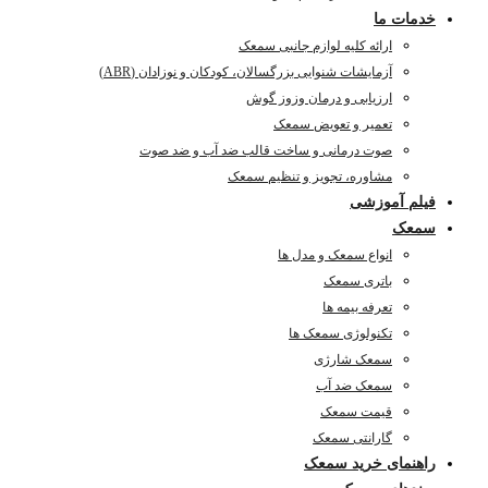
دمات ما
ارائه کلیه لوازم جانبی سمعک
آزمایشات شنوایی بزرگسالان، کودکان و نوزادان (ABR)
ارزیابی و درمان وزوز گوش
تعمیر و تعویض سمعک
صوت درمانی و ساخت قالب ضد آب و ضد صوت
مشاوره، تجویز و تنظیم سمعک
یلم آموزشی
معک
انواع سمعک و مدل ها
باتری سمعک
تعرفه بیمه ها
تکنولوژی سمعک ها
سمعک شارژی
سمعک ضد آب
قیمت سمعک
گارانتی سمعک
اهنمای خرید سمعک