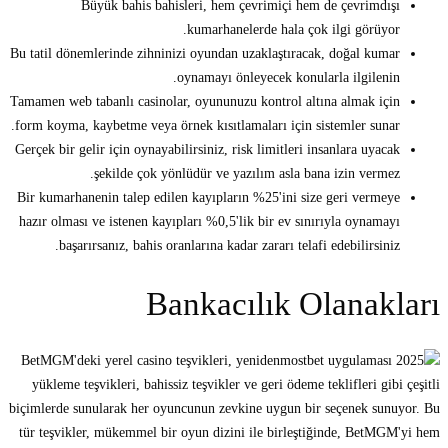
Büyük bahis bahisleri, hem çevrimiçi hem de çevrimdışı
kumarhanelerde hala çok ilgi görüyor.
Bu tatil dönemlerinde zihninizi oyundan uzaklaştıracak, doğal kumar
oynamayı önleyecek konularla ilgilenin.
Tamamen web tabanlı casinolar, oyununuzu kontrol altına almak için
form koyma, kaybetme veya örnek kısıtlamaları için sistemler sunar.
Gerçek bir gelir için oynayabilirsiniz, risk limitleri insanlara uyacak
şekilde çok yönlüdür ve yazılım asla bana izin vermez.
Bir kumarhanenin talep edilen kayıpların %25'ini size geri vermeye
hazır olması ve istenen kayıpları %0,5'lik bir ev sınırıyla oynamayı
başarırsanız, bahis oranlarına kadar zararı telafi edebilirsiniz.
Bankacılık Olanakları
BetMGM'deki yerel casino teşvikleri, yeniden
yükleme teşvikleri, bahissiz teşvikler ve geri ödeme teklifleri gibi çeşitli
biçimlerde sunularak her oyuncunun zevkine uygun bir seçenek sunuyor. Bu
tür teşvikler, mükemmel bir oyun dizini ile birleştiğinde, BetMGM'yi hem