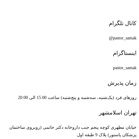
کانال تلگرام
pastor_samak@
اینستاگرام
pastor_samak
زمان پذیرش
روزهای فرد (یک‌شنبه، سه‌شنبه و پنج‌شنبه) ساعت 15:00 الی 20:00
تهران اسلامشهر
خیابان مطهری کوچه پنجم جنب داروخانه دکتر حاتمی (روبروی ساختمان
پزشکان پاستور) پلاک 9 طبقه اول