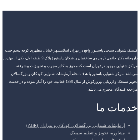
کلینیک شنوایی سنجی پاستـور واقع در تهران اسلامشهر خیابان مطهری کوچه پنجم جنب
داروخانه دکتر حاتمی (روبروی ساختمان پزشکان پاستور) پلاک 9 طبقه اول، یکی از بهترین
مراکز شنوایی موجود در تهران است که مجهز به کادر مجرب و تجهیزات پیشرفته
می‌باشد. مرکز شنوایی پاستور با هدف انجام آزمایشات شنوایی کودکان و بزرگسالان
تجویز سمعک و ارزیابی وزوزگوش از سال 1389 فعالیت خود را آغاز نموده و در خدمت
مراجعه کنندگان محترم می باشد.
خدمات ما
آزمایشات شنوایی بزرگسالان، کودکان و نوزادان (ABR)
مشاوره، تجویز و تنظیم سمعک