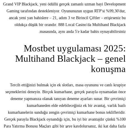
Grand VIP Blackjack, yeni ödüllü gerçek zamanlı uzman bayi Development
Gaming tarafından destekleniyor. Oyununuzun uygun RTP'si %99,30'dur,
ancak yeni yan bahislere – 21, adım 3 ve Birincil Çiftler – erişirseniz bu
oldukça düşük bir orandır. 888 Local Casino'da Multihand Blackjack
masasında, aynı anda 5'e kadar bahis oynayabilirsiniz.
Mostbet uygulaması 2025:
Multihand Blackjack – genel
konuşma
Tercih ettiğinizi bulmak için ek slotları, masa oyununu ve canlı krupiye
seçeneklerini deneyin. Birçok kumarhane, gerçek parayla oynamadan önce
deneme yapmanıza olanak tanıyan deneme ayarları sunar. Bir çevrimiçi
kumarhaneden elde edebileceğiniz ek bir avantaj, varlık bazlı
kumarhanelerin sunduğu zengin çevrimiçi kumarhane bonus teklifleridir.
Gerçek parayla Blackjack oynandığı için, bu iyi bir avantajdır çünkü %100
Para Yatırma Bonusu Maçları gibi bir şeye kaydolursanız, iki kat daha fazla