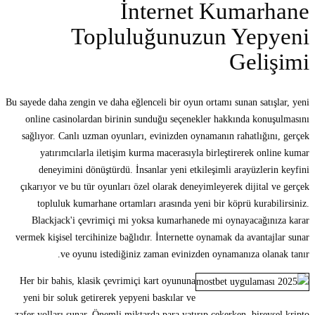
İnternet Kumarhane
Topluluğunuzun Yepyeni
Gelişimi
Bu sayede daha zengin ve daha eğlenceli bir oyun ortamı sunan satışlar, yeni
online casinolardan birinin sunduğu seçenekler hakkında konuşulmasını
sağlıyor. Canlı uzman oyunları, evinizden oynamanın rahatlığını, gerçek
yatırımcılarla iletişim kurma macerasıyla birleştirerek online kumar
deneyimini dönüştürdü. İnsanlar yeni etkileşimli arayüzlerin keyfini
çıkarıyor ve bu tür oyunları özel olarak deneyimleyerek dijital ve gerçek
topluluk kumarhane ortamları arasında yeni bir köprü kurabilirsiniz.
Blackjack'i çevrimiçi mi yoksa kumarhanede mi oynayacağınıza karar
vermek kişisel tercihinize bağlıdır. İnternette oynamak da avantajlar sunar
ve oyunu istediğiniz zaman evinizden oynamanıza olanak tanır.
Her bir bahis, klasik çevrimiçi kart oyununa
yeni bir soluk getirerek yepyeni baskılar ve
zafer yolları sunar. Önemli miktarda para yatırıp çekerken, bireysel kripto