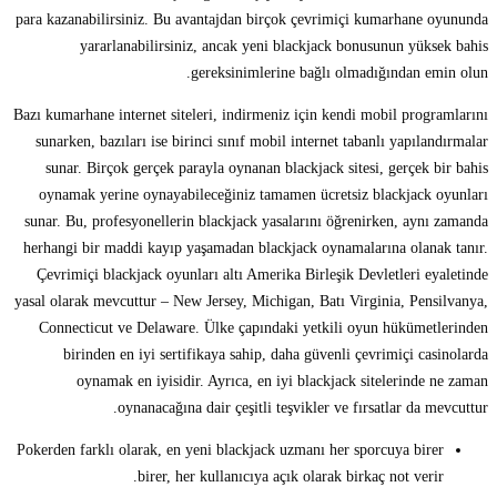
para kazanabilirsiniz. Bu avantajdan birçok çevrimiçi kumarhane oyununda
yararlanabilirsiniz, ancak yeni blackjack bonusunun yüksek bahis
gereksinimlerine bağlı olmadığından emin olun.
Bazı kumarhane internet siteleri, indirmeniz için kendi mobil programlarını
sunarken, bazıları ise birinci sınıf mobil internet tabanlı yapılandırmalar
sunar. Birçok gerçek parayla oynanan blackjack sitesi, gerçek bir bahis
oynamak yerine oynayabileceğiniz tamamen ücretsiz blackjack oyunları
sunar. Bu, profesyonellerin blackjack yasalarını öğrenirken, aynı zamanda
herhangi bir maddi kayıp yaşamadan blackjack oynamalarına olanak tanır.
Çevrimiçi blackjack oyunları altı Amerika Birleşik Devletleri eyaletinde
yasal olarak mevcuttur – New Jersey, Michigan, Batı Virginia, Pensilvanya,
Connecticut ve Delaware. Ülke çapındaki yetkili oyun hükümetlerinden
birinden en iyi sertifikaya sahip, daha güvenli çevrimiçi casinolarda
oynamak en iyisidir. Ayrıca, en iyi blackjack sitelerinde ne zaman
oynanacağına dair çeşitli teşvikler ve fırsatlar da mevcuttur.
Pokerden farklı olarak, en yeni blackjack uzmanı her sporcuya birer
birer, her kullanıcıya açık olarak birkaç not verir.