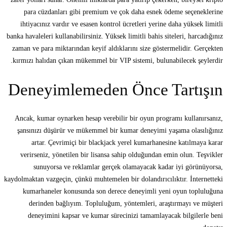
para cüzdanları gibi premium ve çok daha esnek ödeme seçeneklerine
ihtiyacınız vardır ve esasen kontrol ücretleri yerine daha yüksek limitli
banka havaleleri kullanabilirsiniz. Yüksek limitli bahis siteleri, harcadığınız
zaman ve para miktarından keyif aldıklarını size göstermelidir. Gerçekten
kırmızı halıdan çıkan mükemmel bir VIP sistemi, bulunabilecek şeylerdir.
Deneyimlemeden Önce Tartışın
Ancak, kumar oynarken hesap verebilir bir oyun programı kullanırsanız,
şansınızı düşürür ve mükemmel bir kumar deneyimi yaşama olasılığınız
artar. Çevrimiçi bir blackjack yerel kumarhanesine katılmaya karar
verirseniz, yönetilen bir lisansa sahip olduğundan emin olun. Teşvikler
sunuyorsa ve reklamlar gerçek olamayacak kadar iyi görünüyorsa,
kaydolmaktan vazgeçin, çünkü muhtemelen bir dolandırıcılıktır. İnternetteki
kumarhaneler konusunda son derece deneyimli yeni oyun topluluğuna
derinden bağlıyım. Topluluğum, yöntemleri, araştırmayı ve müşteri
deneyimini kapsar ve kumar sürecinizi tamamlayacak bilgilerle beni