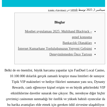
سپتامبر 3, 2025
توسط
samak
در
دسته‌بندی نشده
Bloglar
Mostbet uygulaması 2025: Multihand Blackjack –
genel konuşma
Bankacılık Olanakları
İnternet Kumarhane Topluluğunuzun Yepyeni Gelişimi
Deneyimlemeden Önce Tartışın
Belki de en önemlisi, büyük harcama yapanlar için FanDuel Local Casino,
10.100.000 dolarlık gerçek zamanlı krupiye masa limitleri de sunuyor.
Tipik VIP makineleri ve hediye fikirleri sunmanın yanı sıra, Dynasty
Rewards, canlı eğlenceye kişisel erişim ve en büyük şehirlerdeki VIP
etkinliklerine davetler sunarak öne çıkıyor.
Bu, neredeyse diğer hiçbir
çevrimiçi casinonun sunmadığı bir özellik ve yüksek bahisli oyuncular da
bu harika avantajları elde etmek için gereken ödül zirvesine ulaşabiliyor.