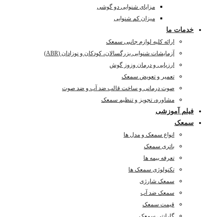
مزایای شنوایی دو گوشی
میزان کم شنوایی
خدمات ما
ارائه کلیه لوازم جانبی سمعک
آزمایشات شنوایی بزرگسالان، کودکان و نوزادان (ABR)
ارزیابی و درمان وزوز گوش
تعمیر و تعویض سمعک
صوت درمانی و ساخت قالب ضد آب و ضد صوت
مشاوره، تجویز و تنظیم سمعک
فیلم آموزشی
سمعک
انواع سمعک و مدل ها
باتری سمعک
تعرفه بیمه ها
تکنولوژی سمعک ها
سمعک شارژی
سمعک ضد آب
قیمت سمعک
گارانتی سمعک