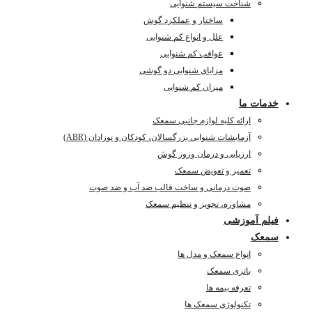
شناخت سیستم شنوایی
ساختار و عملکرد گوش
علل و انواع کم شنوایی
عواقب کم شنوایی
مزایای شنوایی دو گوشی
میزان کم شنوایی
خدمات ما
ارائه کلیه لوازم جانبی سمعک
آزمایشات شنوایی بزرگسالان، کودکان و نوزادان (ABR)
ارزیابی و درمان وزوز گوش
تعمیر و تعویض سمعک
صوت درمانی و ساخت قالب ضد آب و ضد صوت
مشاوره، تجویز و تنظیم سمعک
فیلم آموزشی
سمعک
انواع سمعک و مدل ها
باتری سمعک
تعرفه بیمه ها
تکنولوژی سمعک ها