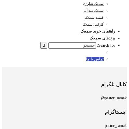
سمعک شارژی
سمعک ضد آب
قیمت سمعک
گارانتی سمعک
راهنمای خرید سمعک
برندهای سمعک
Search for:
تماس با ما
کانال تلگرام
pastor_samak@
اینستاگرام
pastor_samak