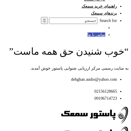
راهنمای خرید سمعک
برندهای سمعک
Search for:
تماس با ما
“خوب شنیدن حق همه ماست”
به سایت رسمی مرکز ارزیابی شنوایی پاستور خوش آمدید.
dehghan.audio@yahoo.com
02156128665
09196714723