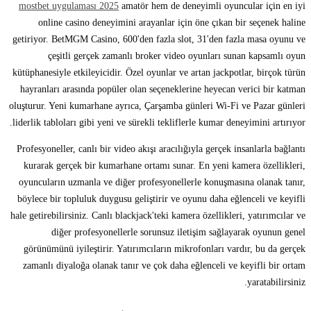
mostbet uygulaması 2025
amatör hem de deneyimli oyuncular için en iyi
online casino deneyimini arayanlar için öne çıkan bir seçenek haline
getiriyor. BetMGM Casino, 600'den fazla slot, 31'den fazla masa oyunu ve
çeşitli gerçek zamanlı broker video oyunları sunan kapsamlı oyun
kütüphanesiyle etkileyicidir. Özel oyunlar ve artan jackpotlar, birçok türün
hayranları arasında popüler olan seçeneklerine heyecan verici bir katman
oluşturur. Yeni kumarhane ayrıca, Çarşamba günleri Wi-Fi ve Pazar günleri
liderlik tabloları gibi yeni ve sürekli tekliflerle kumar deneyimini artırıyor.
Profesyoneller, canlı bir video akışı aracılığıyla gerçek insanlarla bağlantı
kurarak gerçek bir kumarhane ortamı sunar. En yeni kamera özellikleri,
oyuncuların uzmanla ve diğer profesyonellerle konuşmasına olanak tanır,
böylece bir topluluk duygusu geliştirir ve oyunu daha eğlenceli ve keyifli
hale getirebilirsiniz. Canlı blackjack'teki kamera özellikleri, yatırımcılar ve
diğer profesyonellerle sorunsuz iletişim sağlayarak oyunun genel
görünümünü iyileştirir. Yatırımcıların mikrofonları vardır, bu da gerçek
zamanlı diyaloğa olanak tanır ve çok daha eğlenceli ve keyifli bir ortam
yaratabilirsiniz.