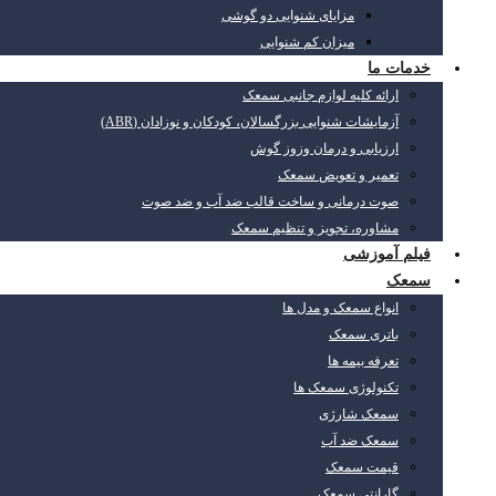
مزایای شنوایی دو گوشی
میزان کم شنوایی
خدمات ما
ارائه کلیه لوازم جانبی سمعک
آزمایشات شنوایی بزرگسالان، کودکان و نوزادان (ABR)
ارزیابی و درمان وزوز گوش
تعمیر و تعویض سمعک
صوت درمانی و ساخت قالب ضد آب و ضد صوت
مشاوره، تجویز و تنظیم سمعک
فیلم آموزشی
سمعک
انواع سمعک و مدل ها
باتری سمعک
تعرفه بیمه ها
تکنولوژی سمعک ها
سمعک شارژی
سمعک ضد آب
قیمت سمعک
گارانتی سمعک