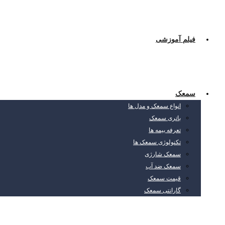
فیلم آموزشی
سمعک
انواع سمعک و مدل ها
باتری سمعک
تعرفه بیمه ها
تکنولوژی سمعک ها
سمعک شارژی
سمعک ضد آب
قیمت سمعک
گارانتی سمعک