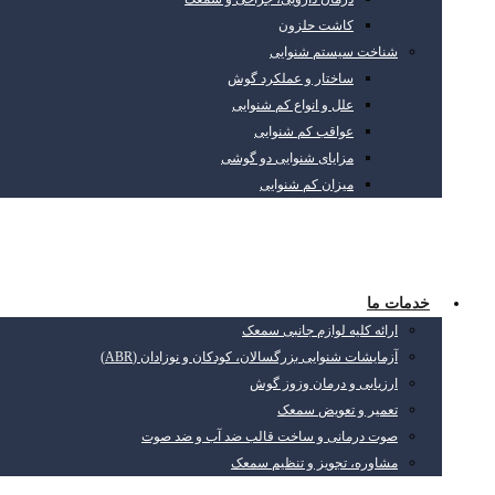
کاشت حلزون
شناخت سیستم شنوایی
ساختار و عملکرد گوش
علل و انواع کم شنوایی
عواقب کم شنوایی
مزایای شنوایی دو گوشی
میزان کم شنوایی
خدمات ما
ارائه کلیه لوازم جانبی سمعک
آزمایشات شنوایی بزرگسالان، کودکان و نوزادان (ABR)
ارزیابی و درمان وزوز گوش
تعمیر و تعویض سمعک
صوت درمانی و ساخت قالب ضد آب و ضد صوت
مشاوره، تجویز و تنظیم سمعک