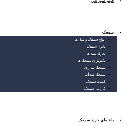
فیلم آموزشی
سمعک
انواع سمعک و مدل ها
باتری سمعک
تعرفه بیمه ها
تکنولوژی سمعک ها
سمعک شارژی
سمعک ضد آب
قیمت سمعک
گارانتی سمعک
راهنمای خرید سمعک