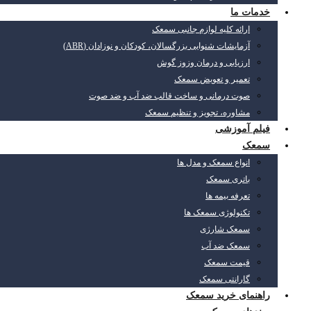
خدمات ما
ارائه کلیه لوازم جانبی سمعک
آزمایشات شنوایی بزرگسالان، کودکان و نوزادان (ABR)
ارزیابی و درمان وزوز گوش
تعمیر و تعویض سمعک
صوت درمانی و ساخت قالب ضد آب و ضد صوت
مشاوره، تجویز و تنظیم سمعک
فیلم آموزشی
سمعک
انواع سمعک و مدل ها
باتری سمعک
تعرفه بیمه ها
تکنولوژی سمعک ها
سمعک شارژی
سمعک ضد آب
قیمت سمعک
گارانتی سمعک
راهنمای خرید سمعک