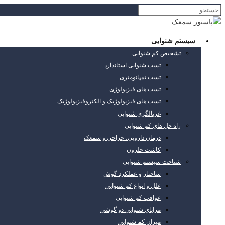
سیستم شنوایی
تشخیص کم شنوایی
تست شنوایی استاندارد
تست تمپانومتری
تست های فیزیولوژی
تست های فیزیولوژیک و الکتروفیزیولوژیک
غربالگری شنوایی
راه حل های کم شنوایی
درمان دارویی، جراحی و سمعک
کاشت حلزون
شناخت سیستم شنوایی
ساختار و عملکرد گوش
علل و انواع کم شنوایی
عواقب کم شنوایی
مزایای شنوایی دو گوشی
میزان کم شنوایی