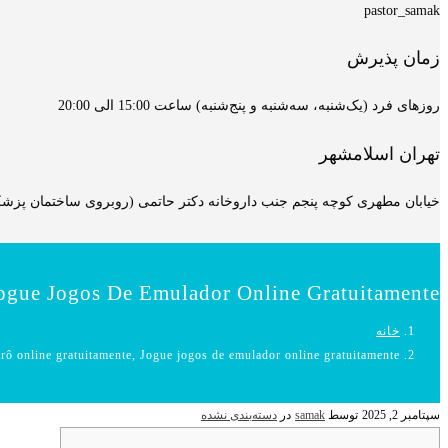
pastor_samak
زمان پذیرش
روزهای فرد (یک‌شنبه، سه‌شنبه و پنج‌شنبه) ساعت 15:00 الی 20:00
تهران اسلامشهر
خیابان مطهری کوچه پنجم جنب داروخانه دکتر حاتمی (روبروی ساختمان پزشکان
Jogue Jogos De Emulador Online Gratuitamente
خانه
rô online gratuitamente, Jogue jogos de emulador online gratuitamente
سپتامبر 2, 2025
توسط
samak
در
دسته‌بندی نشده