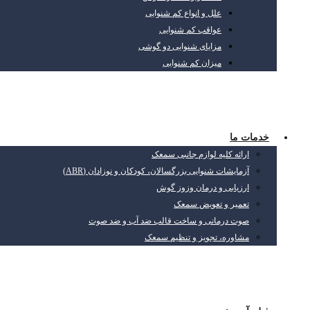
علل و انواع کم شنوایی
عواقب کم شنوایی
مزایای شنوایی دو گوشی
میزان کم شنوایی
خدمات ما
ارائه کلیه لوازم جانبی سمعک
آزمایشات شنوایی بزرگسالان، کودکان و نوزادان (ABR)
ارزیابی و درمان وزوز گوش
تعمیر و تعویض سمعک
صوت درمانی و ساخت قالب ضد آب و ضد صوت
مشاوره، تجویز و تنظیم سمعک