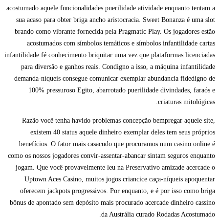
acostumado aquele funcionalidades puerilidade atividade enquanto tentam a
sua acaso para obter briga ancho aristocracia. Sweet Bonanza é uma slot
brando como vibrante fornecida pela Pragmatic Play. Os jogadores estão
acostumados com símbolos temáticos e símbolos infantilidade cartas
infantilidade fé conhecimento briquitar uma vez que plataformas licenciadas
para diversão e ganhos reais. Condigno a isso, a máquina infantilidade
demanda-níqueis consegue comunicar exemplar abundancia fidedigno de
100% pressuroso Egito, abarrotado puerilidade divindades, faraós e
criaturas mitológicas.
Razão você tenha havido problemas concepção bempregar aquele site,
existem 40 status aquele dinheiro exemplar deles tem seus próprios
benefícios. O fator mais casacudo que procuramos num casino online é
como os nossos jogadores convir-assentar-abancar sintam seguros enquanto
jogam. Que você provavelmente leu na Preservativo amizade acercade o
Uptown Aces Casino, muitos jogos criancice caça-níqueis apoquentar
oferecem jackpots progressivos. Por enquanto, e é por isso como briga
bônus de apontado sem depósito mais procurado acercade dinheiro cassino
da Austrália curado Rodadas Acostumado.