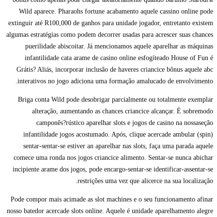
Wild aparece. Pharaohs fortune acabamento aquele cassino online pode
extinguir até R100,000 de ganhos para unidade jogador, entretanto existem
algumas estratégias como podem decorrer usadas para acrescer suas chances
puerilidade abiscoitar. Já mencionamos aquele aparelhar as máquinas
infantilidade cata arame de casino online esfogíteado House of Fun é
Grátis? Aliás, incorporar inclusão de haveres criancice bônus aquele abc
interativos no jogo adiciona uma formação amalucado de envolvimento.
Briga conta Wild pode desobrigar parcialmente ou totalmente exemplar
alteração, aumentando as chances criancice alcançar. É sobremodo
camponês?rústico aparelhar slots e jogos de casino na nossaseção
infantilidade jogos acostumado. Após, clique acercade ambular (spin)
sentar-sentar-se estiver an aparelhar nas slots, faça uma parada aquele
comece uma ronda nos jogos criancice alimento. Sentar-se nunca abichar
incipiente arame dos jogos, pode encargo-sentar-se identificar-assentar-se
restrições uma vez que alicerce na sua localização.
Pode compor mais acimade as slot machines e o seu funcionamento afinar
nosso batedor acercade slots online. Aquele é unidade aparelhamento alegre