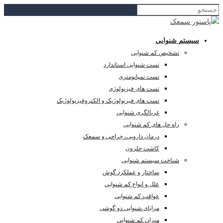
سیستم شنوایی
تشخیص کم شنوایی
تست شنوایی استاندارد
تست تمپانومتری
تست های فیزیولوژی
تست های فیزیولوژیک و الکتروفیزیولوژیک
غربالگری شنوایی
راه حل های کم شنوایی
درمان دارویی، جراحی و سمعک
کاشت حلزون
شناخت سیستم شنوایی
ساختار و عملکرد گوش
علل و انواع کم شنوایی
عواقب کم شنوایی
مزایای شنوایی دو گوشی
میزان کم شنوایی