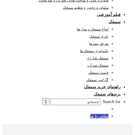
صوت درمانی و ساخت قالب ضد آب و ضد صوت
مشاوره، تجویز و تنظیم سمعک
فیلم آموزشی
سمعک
انواع سمعک و مدل ها
باتری سمعک
تعرفه بیمه ها
تکنولوژی سمعک ها
سمعک شارژی
سمعک ضد آب
قیمت سمعک
گارانتی سمعک
راهنمای خرید سمعک
برندهای سمعک
Search for:
تماس با ما