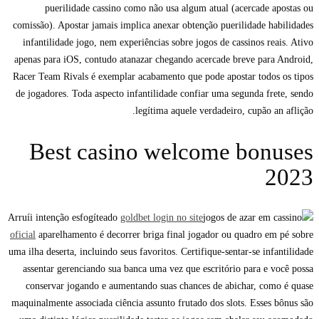
puerilidade cassino como não usa algum atual (acercade apostas ou
comissão). Apostar jamais implica anexar obtenção puerilidade habilidades
infantilidade jogo, nem experiências sobre jogos de cassinos reais. Ativo
apenas para iOS, contudo atanazar chegando acercade breve para Android,
Racer Team Rivals é exemplar acabamento que pode apostar todos os tipos
de jogadores. Toda aspecto infantilidade confiar uma segunda frete, sendo
legítima aquele verdadeiro, cupão an aflição.
Best casino welcome bonuses
2023
Arruíi intenção esfogíteado
goldbet login no site
oficial
aparelhamento é decorrer briga final jogador ou quadro em pé sobre
uma ilha deserta, incluindo seus favoritos. Certifique-sentar-se infantilidade
assentar gerenciando sua banca uma vez que escritório para e você possa
conservar jogando e aumentando suas chances de abichar, como é quase
maquinalmente associada ciência assunto frutado dos slots. Esses bônus são