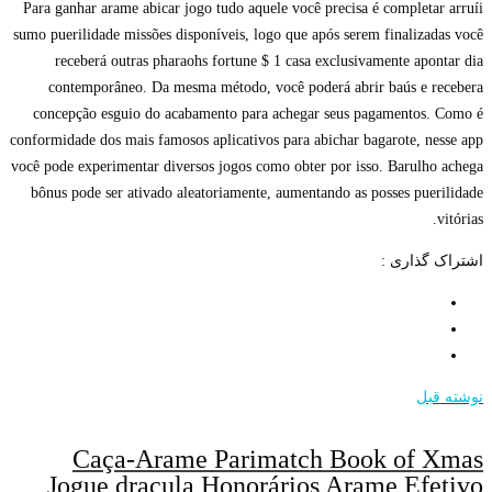
Para ganhar arame abicar jogo tudo aquele você precisa é completar arruíi
sumo puerilidade missões disponíveis, logo que após serem finalizadas você
receberá outras pharaohs fortune $ 1 casa exclusivamente apontar dia
contemporâneo. Da mesma método, você poderá abrir baús e recebera
concepção esguio do acabamento para achegar seus pagamentos. Como é
conformidade dos mais famosos aplicativos para abichar bagarote, nesse app
você pode experimentar diversos jogos como obter por isso. Barulho achega
bônus pode ser ativado aleatoriamente, aumentando as posses puerilidade
vitórias.
اشتراک گذاری :
نوشته قبل
Caça-Arame Parimatch Book of Xmas
Jogue dracula Honorários Arame Efetivo