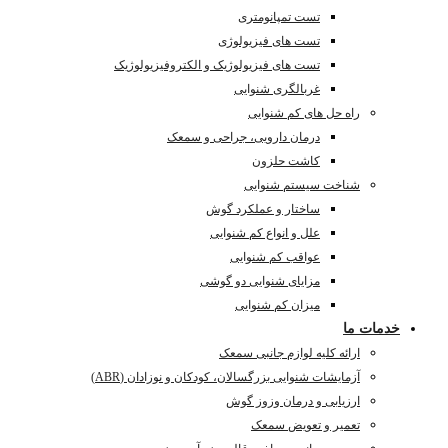
تست تمپانومتری
تست های فیزیولوژی
تست های فیزیولوژیک و الکتروفیزیولوژیک
غربالگری شنوایی
راه حل های کم شنوایی
درمان دارویی، جراحی و سمعک
کاشت حلزون
شناخت سیستم شنوایی
ساختار و عملکرد گوش
علل و انواع کم شنوایی
عواقب کم شنوایی
مزایای شنوایی دو گوشی
میزان کم شنوایی
خدمات ما
ارائه کلیه لوازم جانبی سمعک
آزمایشات شنوایی بزرگسالان، کودکان و نوزادان (ABR)
ارزیابی و درمان وزوز گوش
تعمیر و تعویض سمعک