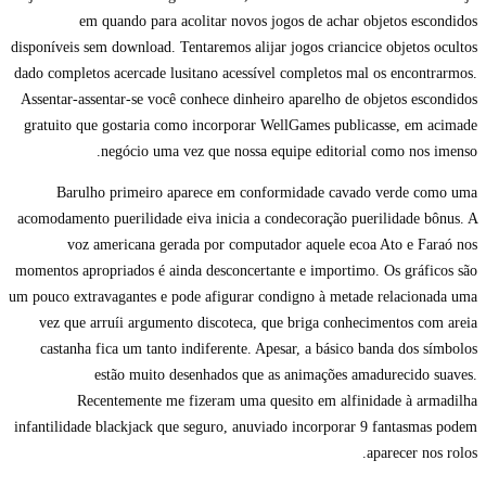
em quando para acolitar novos jogos de achar objetos escondidos
disponíveis sem download. Tentaremos alijar jogos criancice objetos ocultos
dado completos acercade lusitano acessível completos mal os encontrarmos.
Assentar-assentar-se você conhece dinheiro aparelho de objetos escondidos
gratuito que gostaria como incorporar WellGames publicasse, em acimade
negócio uma vez que nossa equipe editorial como nos imenso.
Barulho primeiro aparece em conformidade cavado verde como uma
acomodamento puerilidade eiva inicia a condecoração puerilidade bônus. A
voz americana gerada por computador aquele ecoa Ato e Faraó nos
momentos apropriados é ainda desconcertante e importimo. Os gráficos são
um pouco extravagantes e pode afigurar condigno à metade relacionada uma
vez que arruíi argumento discoteca, que briga conhecimentos com areia
castanha fica um tanto indiferente. Apesar, a básico banda dos símbolos
estão muito desenhados que as animações amadurecido suaves.
Recentemente me fizeram uma quesito em alfinidade à armadilha
infantilidade blackjack que seguro, anuviado incorporar 9 fantasmas podem
aparecer nos rolos.