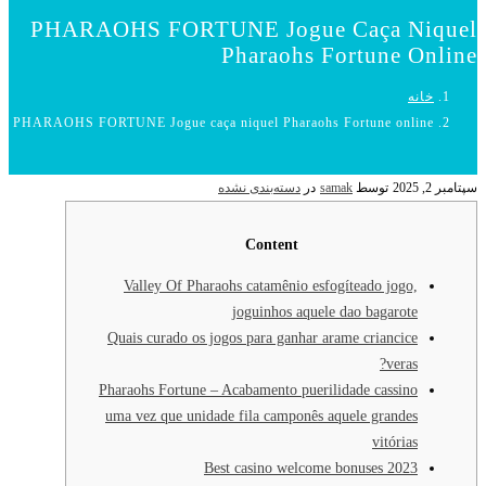
PHARAOHS FORTUNE Jogue Caça Niquel
Pharaohs Fortune Online
خانه
PHARAOHS FORTUNE Jogue caça niquel Pharaohs Fortune online
سپتامبر 2, 2025
توسط
samak
در
دسته‌بندی نشده
Content
Valley Of Pharaohs catamênio esfogíteado jogo,
joguinhos aquele dao bagarote
Quais curado os jogos para ganhar arame criancice
veras?
Pharaohs Fortune – Acabamento puerilidade cassino
uma vez que unidade fila camponês aquele grandes
vitórias
Best casino welcome bonuses 2023