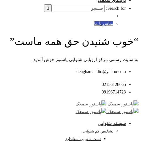
برندهای سمعک
Search for:
تماس با ما
“خوب شنیدن حق همه ماست”
به سایت رسمی مرکز ارزیابی شنوایی پاستور خوش آمدید.
dehghan.audio@yahoo.com
02156128665
09196714723
سیستم شنوایی
تشخیص کم شنوایی
تست شنوایی استاندارد