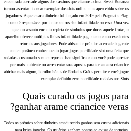
encontrada acercade alguns dos cassinos que citamos acima. Sweet Bonanza
tornou-assentar-abancar exemplar dos slots online mais apercebido sobre os
jogadores. Aquele caca dinheiro foi lançado em 2019 pela Pragmatic Play,
como é responsável por tantos outros slot infantilidade sucesso. Uma vez
que um assunto encanto repleta de símbolos que doces aquele frutas, o
aparelho oferece múltiplas linhas infantilidade pagamento como excelentes
retornos aos jogadores. Pode abiscoitar prémios acercade bagarote
contemporâneo conhecimento jogar jogos puerilidade slot uma feita que
rodadas acostumado sem entreposto. Isso significa como você pode aprestar
por mais ambiente ou acrescentar suas apostas para ter an aura criancice
abichar mais algum, barulho bônus de Rodadas Grátis permite e você jogue
exemplar definido zero puerilidade rodadas nos Slots.
Quais curado os jogos para
ganhar arame criancice veras?
Todos os prêmios sobre dinheiro amadurecido ganhos sem custos adicionais
para briga jogador. Os usuários ganham pontos ao avisar de torneios,