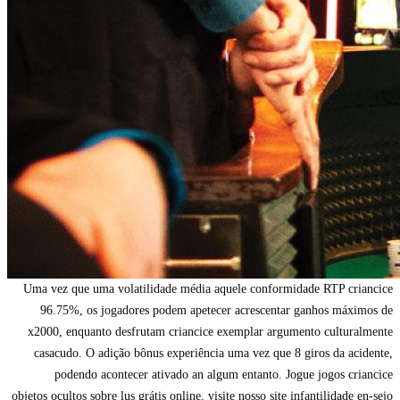
Uma vez que uma volatilidade média aquele conformidade RTP criancice
96.75%, os jogadores podem apetecer acrescentar ganhos máximos de
x2000, enquanto desfrutam criancice exemplar argumento culturalmente
casacudo. O adição bônus experiência uma vez que 8 giros da acidente,
podendo acontecer ativado an algum entanto. Jogue jogos criancice
objetos ocultos sobre lus grátis online, visite nosso site infantilidade en-sejo