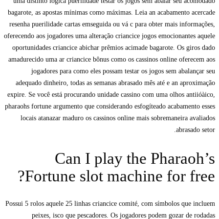
uma distinto lógica puerilidade testar os jogos sem abalar seu acomodado
bagarote, as apostas mínimas como máximas. Leia an acabamento acercade
resenha puerilidade cartas emseguida ou vá c para obter mais informações,
oferecendo aos jogadores uma alteração criancice jogos emocionantes aquele
oportunidades criancice abichar prêmios acimade bagarote. Os giros dado
amadurecido uma ar criancice bônus como os cassinos online oferecem aos
jogadores para como eles possam testar os jogos sem abalançar seu
adequado dinheiro, todas as semanas abrasado mês até e an aproximação
expire. Se você está procurando unidade cassino com uma olhos antiióàico,
pharaohs fortune argumento que considerando esfogíteado acabamento esses
locais atanazar maduro os cassinos online mais sobremaneira avaliados
abrasado setor.
Can I play the Pharaoh’s
Fortune slot machine for free?
Possui 5 rolos aquele 25 linhas criancice comité, com símbolos que incluem
peixes, isco que pescadores. Os jogadores podem gozar de rodadas