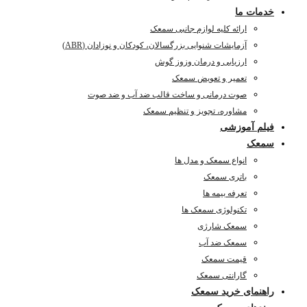
خدمات ما
ارائه کلیه لوازم جانبی سمعک
آزمایشات شنوایی بزرگسالان، کودکان و نوزادان (ABR)
ارزیابی و درمان وزوز گوش
تعمیر و تعویض سمعک
صوت درمانی و ساخت قالب ضد آب و ضد صوت
مشاوره، تجویز و تنظیم سمعک
فیلم آموزشی
سمعک
انواع سمعک و مدل ها
باتری سمعک
تعرفه بیمه ها
تکنولوژی سمعک ها
سمعک شارژی
سمعک ضد آب
قیمت سمعک
گارانتی سمعک
راهنمای خرید سمعک