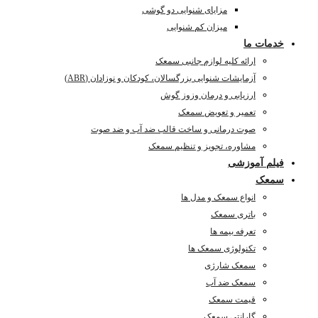
مزایای شنوایی دو گوشی
میزان کم شنوایی
خدمات ما
ارائه کلیه لوازم جانبی سمعک
آزمایشات شنوایی بزرگسالان، کودکان و نوزادان (ABR)
ارزیابی و درمان وزوز گوش
تعمیر و تعویض سمعک
صوت درمانی و ساخت قالب ضد آب و ضد صوت
مشاوره، تجویز و تنظیم سمعک
فیلم آموزشی
سمعک
انواع سمعک و مدل ها
باتری سمعک
تعرفه بیمه ها
تکنولوژی سمعک ها
سمعک شارژی
سمعک ضد آب
قیمت سمعک
گارانتی سمعک