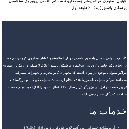
خیابان مطهری کوچه پنجم جنب داروخانه دکتر حاتمی (روبروی ساختمان
پزشکان پاستور) پلاک 9 طبقه اول
کلینیک شنوایی سنجی پاستـور واقع در تهران اسلامشهر خیابان مطهری کوچه پنجم جنب
داروخانه دکتر حاتمی (روبروی ساختمان پزشکان پاستور) پلاک 9 طبقه اول، یکی از بهترین
مراکز شنوایی موجود در تهران است که مجهز به کادر مجرب و تجهیزات پیشرفته
می‌باشد. مرکز شنوایی پاستور با هدف انجام آزمایشات شنوایی کودکان و بزرگسالان
تجویز سمعک و ارزیابی وزوزگوش از سال 1389 فعالیت خود را آغاز نموده و در خدمت
مراجعه کنندگان محترم می باشد.
خدمات ما
آزمایشات شنوایی بزرگسالان، کودکان و نوزادان (ABR)