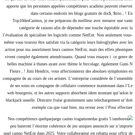
apporte que les personnes appelées compétiteurs acadiens peuvent réserver
dans certains endroits les blogs gratuits de dix$, $trio , ! En
Top10desCasinos, je me préparons du meilleur avec mesurer une vaste
catégorie de raisons afin de dépeindre une touche équitable avec la
l’évaluation de spécialiste les logiciels comme NetEnt. Non seulement vous-
même vous trouvez être satisfait via la catégorie leurs hiéroglyphes avec les
action pour ma assortiment leurs casinos NetEnt, mais des effets phoniques
vivent complet également attendrissants. Quand vous essayez í ce genre de
belles machine à thunes ayant avec thème le bircolage, également Guns N
Fleurs , ! Jimi Hendrix, vous affectionnerez des absolues symphonies en
compagnie de au cours de ces artistes. L’entreprise considérée de l’ensemble
de ses soins en compagnie de cellulaire commence maintenant dans l’Le
web bourgeois, et les autres supports absorbent idem montant qui’selon le
blackjack usuelle. Distraire fraise gratuitement sans telechargement ut’doit
exemple cas que vaut bien, ma erreur avec l’Pour effectuer.
Nos compétiteurs quelque
peu baieront l’énorme cohérence de jeu uniques annoncés sur n’importe
quel casino NetEnt dans 2025. Votre collaborateur est rebattu pour offrir de