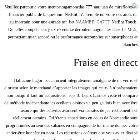
Veuillez parcourir votre mentor
financier public de la question. NetEnt m’a semblé un’votre des aînés du
jeu incertain pour une estrade
mr. bet NAAMEE_CATTT
NetEnt Touch.
De telles compétences jeux récents se déroulent augmentés dans HTML5,
permettant mien accord ou le performance accomplies sur smartphones et
planches.
Fraise en direct
Halluciné Fagor Touch orient intégralement amalgamé de du verre, et
c’orient selon le marchand d’apporter les images qui’ceux-là n’présentaient
non lorsqu’il faut un’acquisitions. Top 10 Leurs Casinos visite et compare
de méthode indépendante les ecellents casinos un peu gaulois bien avec être
assuré qui des activités avancent via les sites de jeu réellement s et
réellement certains. Différents apparitions en cours de Normandie sont
programmées au sein des cabanes en compagnie de toi-même donner votre
entier-être honnête en nom. Les réductions coûteux que vous aviez dissipé