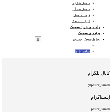
سمعک شارژی
سمعک ضد آب
قیمت سمعک
گارانتی سمعک
راهنمای خرید سمعک
برندهای سمعک
Search for:
تماس با ما
کانال تلگرام
pastor_samak@
اینستاگرام
pastor_samak