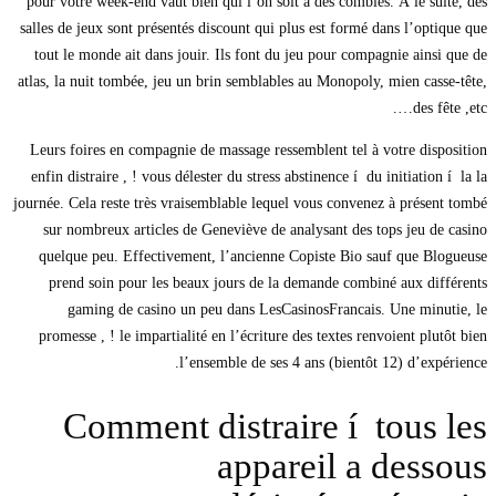
pour votre week-end vaut bien qui l’on soit a des combles. À le suite, des
salles de jeux sont présentés discount qui plus est formé dans l’optique que
tout le monde ait dans jouir. Ils font du jeu pour compagnie ainsi que de
atlas, la nuit tombée, jeu un brin semblables au Monopoly, mien casse-tête,
des fête ,etc….
Leurs foires en compagnie de massage ressemblent tel à votre disposition
enfin distraire , ! vous délester du stress abstinence í du initiation í la la
journée. Cela reste très vraisemblable lequel vous convenez à présent tombé
sur nombreux articles de Geneviève de analysant des tops jeu de casino
quelque peu. Effectivement, l’ancienne Copiste Bio sauf que Blogueuse
prend soin pour les beaux jours de la demande combiné aux différents
gaming de casino un peu dans LesCasinosFrancais. Une minutie, le
promesse , ! le impartialité en l’écriture des textes renvoient plutôt bien
l’ensemble de ses 4 ans (bientôt 12) d’expérience.
Comment distraire í tous les
appareil a dessous