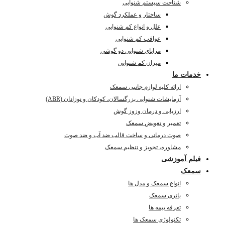
شناخت سیستم شنوایی
ساختار و عملکرد گوش
علل و انواع کم شنوایی
عواقب کم شنوایی
مزایای شنوایی دو گوشی
میزان کم شنوایی
خدمات ما
ارائه کلیه لوازم جانبی سمعک
آزمایشات شنوایی بزرگسالان، کودکان و نوزادان (ABR)
ارزیابی و درمان وزوز گوش
تعمیر و تعویض سمعک
صوت درمانی و ساخت قالب ضد آب و ضد صوت
مشاوره، تجویز و تنظیم سمعک
فیلم آموزشی
سمعک
انواع سمعک و مدل ها
باتری سمعک
تعرفه بیمه ها
تکنولوژی سمعک ها