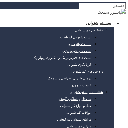
سیستم شنوایی
تشخیص کم شنوایی
تست شنوایی استاندارد
تست تمپانومتری
تست های فیزیولوژی
تست های فیزیولوژیک و الکتروفیزیولوژیک
غربالگری شنوایی
راه حل های کم شنوایی
درمان دارویی، جراحی و سمعک
کاشت حلزون
شناخت سیستم شنوایی
ساختار و عملکرد گوش
علل و انواع کم شنوایی
عواقب کم شنوایی
مزایای شنوایی دو گوشی
میزان کم شنوایی