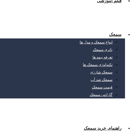
فیلم آموزشی
سمعک
انواع سمعک و مدل ها
باتری سمعک
تعرفه بیمه ها
تکنولوژی سمعک ها
سمعک شارژی
سمعک ضد آب
قیمت سمعک
گارانتی سمعک
راهنمای خرید سمعک