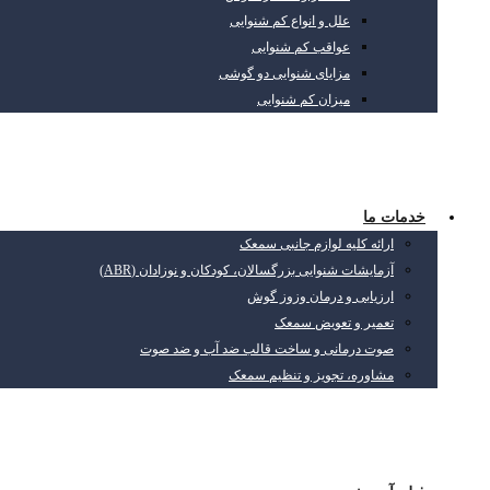
علل و انواع کم شنوایی
عواقب کم شنوایی
مزایای شنوایی دو گوشی
میزان کم شنوایی
خدمات ما
ارائه کلیه لوازم جانبی سمعک
آزمایشات شنوایی بزرگسالان، کودکان و نوزادان (ABR)
ارزیابی و درمان وزوز گوش
تعمیر و تعویض سمعک
صوت درمانی و ساخت قالب ضد آب و ضد صوت
مشاوره، تجویز و تنظیم سمعک