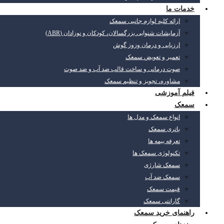
خدمات ما
ارائه کلیه لوازم جانبی سمعک
آزمایشات شنوایی بزرگسالان، کودکان و نوزادان (ABR)
ارزیابی و درمان وزوز گوش
تعمیر و تعویض سمعک
صوت درمانی و ساخت قالب ضد آب و ضد صوت
مشاوره، تجویز و تنظیم سمعک
فیلم آموزشی
سمعک
انواع سمعک و مدل ها
باتری سمعک
تعرفه بیمه ها
تکنولوژی سمعک ها
سمعک شارژی
سمعک ضد آب
قیمت سمعک
گارانتی سمعک
راهنمای خرید سمعک