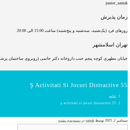
pastor_samak
زمان پذیرش
روزهای فرد (یک‌شنبه، سه‌شنبه و پنج‌شنبه) ساعت 15:00 الی 20:00
تهران اسلامشهر
خیابان مطهری کوچه پنجم جنب داروخانه دکتر حاتمی (روبروی ساختمان پزشکان
55 Ş Activitati Si Jocuri Distractive
خانه
55 ş activitati si jocuri distractive
سپتامبر 2, 2025
توسط
samak
در
دسته‌بندی نشده